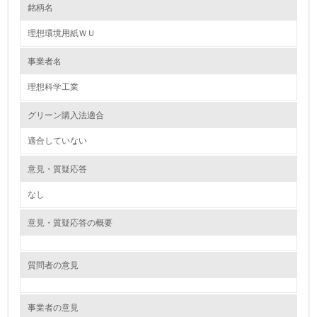
銘柄名
レベル1
理想環境用紙ＷＵ
1.
事業者名
環境方針を持っている
理想科学工業
2.
グリーン購入法適合
環境対応の責任体制を定めている
適合していない
3.
意見・質疑応答
環境問題に関する従業員教育を行っている
なし
4.
意見・質疑応答の概要
自社に関係する主要な環境法規制を把握し、順守している
質問者の意見
レベル2
5.
事業者の意見