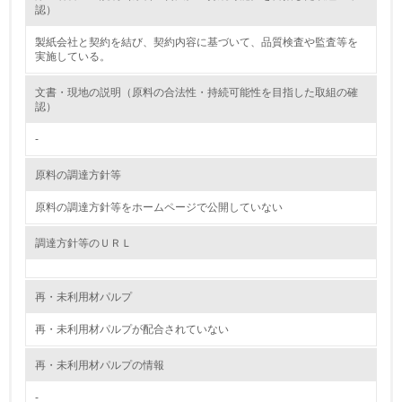
認）
13.
製紙会社と契約を結び、契約内容に基づいて、品質検査や監査等を
実施している。
<L1> グリーン購入の取り組み方針を有し、グリーン購入
を行っている
文書・現地の説明（原料の合法性・持続可能性を目指した取組の確
認）
14.
-
<L2> 購入している製品・サービスの量と種類を把握し、
具体的な目標や計画を立てている
原料の調達方針等
包装・物流
原料の調達方針等をホームページで公開していない
調達方針等のＵＲＬ
非該当（包装・物流を必要とする業務を行っていない）
再・未利用材パルプ
15.
再・未利用材パルプが配合されていない
<L1> 環境負荷ができるだけ小さい包装・梱包を行ってい
る
再・未利用材パルプの情報
16.
-