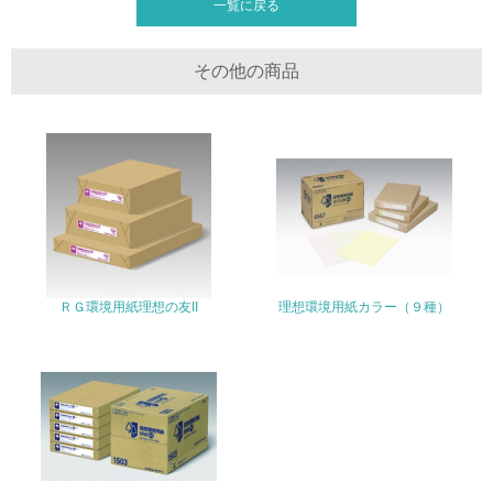
認証材、廃材、国内材等を使用した商品の展開を目指します。 ○古紙を利
一覧に戻る
用した環境用紙を豊富にラインナップする事により、積極的な古紙利用に
取組みます。
その他の環境への取り組みについての自由記載
その他の商品
事業者属性
業種
製造
従業員数
ＲＧ環境用紙理想の友II
理想環境用紙カラー（９種）
1,700
問合せ先
TEL
0120-534-881