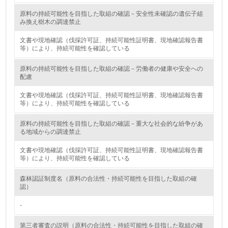
原料の持続可能性を目指した取組の確認－安全性未確認の遺伝子組
<L1> 資源（投入原料、水等）とエネルギー（電力、重
み換え樹木の調達禁止
油、ガス）の使用量削減の取り組みを行っている
文書や現地確認（伐採許可証、持続可能性証明書、現地確認報告書
10.
等）により、持続可能性を確認している
<L2> 資源とエネルギーの使用量の把握をし、具体的な削
原料の持続可能性を目指した取組の確認－労働者の健康や安全への
減目標や計画を立てている
配慮
文書や現地確認（伐採許可証、持続可能性証明書、現地確認報告書
環境配慮型製品・サービスの製造・販売
等）により、持続可能性を確認している
11.
原料の持続可能性を目指した取組の確認－重大な社会的な紛争があ
る地域からの調達禁止
<L1> 環境配慮型製品・サービスの製造・販売を積極的に
行っている
文書や現地確認（伐採許可証、持続可能性証明書、現地確認報告書
等）により、持続可能性を確認している
12.
森林認証制度名（原料の合法性・持続可能性を目指した取組の確
認）
<L2> 環境配慮型製品・サービスの製造・販売状況を把握
し、具体的な販売目標や計画を立てている
-
グリーン購入
第三者審査の説明（原料の合法性・持続可能性を目指した取組の確