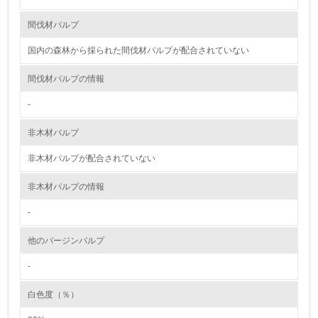
<L2> 環境負荷ができるだけ小さい物流を行っている
間伐材パルプ
国内の森林から採られた間伐材パルプが配合されていない
化学物質
間伐材パルプの情報
非該当（化学物質を使用していない）
-
17.
非木材パルプ
<L1> 化学物質の使用量及び外部（大気・水・土壌）への
非木材パルプが配合されていない
排出量削減の取り組みを行っている
非木材パルプの情報
18.
-
<L2> 化学物質の使用量及び外部への排出量を把握し、具
体的な削減目標や計画を立てている
他のバージンパルプ
-
廃棄物
白色度（％）
19.