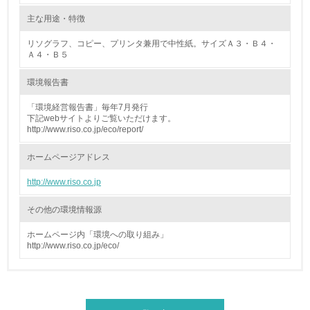
<L1> パンフレットやホームページ等で、自社の環境情報
を積極的に公開・提供している
主な用途・特徴
リソグラフ、コピー、プリンタ兼用で中性紙。サイズＡ３・Ｂ４・
27.
Ａ４・Ｂ５
<L1> パンフレットやホームページ等で、自社の社会的取
り組みを積極的に公開・提供している
環境報告書
「環境経営報告書」毎年7月発行
28.
下記webサイトよりご覧いただけます。
http://www.riso.co.jp/eco/report/
<L2>「２．環境への取り組み」に関する現状の数値や目標
値を公表している
ホームページアドレス
29.
http://www.riso.co.jp
<L2>「３．社会面の取り組み」に関する現状の数値や目標
その他の環境情報源
値を公表している
ホームページ内「環境への取り組み」
5.サプライヤーへの取り組み
http://www.riso.co.jp/eco/
30.
原料調達における配慮
<L2> サプライヤーに対して、環境面・社会面の取り組み
○バージンパルプ材にはＥＣＦ漂白を行ったものを使用し、植林木、森林
に関する確認・調査を実施している