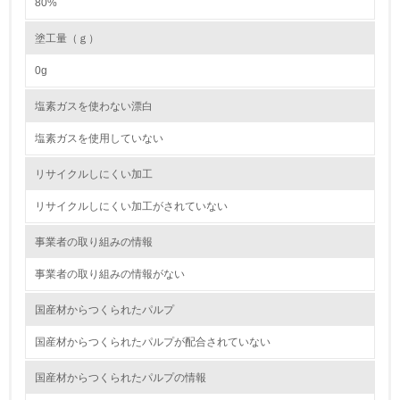
80%
<L1> 廃棄物の発生量の削減及びリサイクルの推進、適正
処理を行っている
塗工量（ｇ）
20.
0g
<L2> 発生する廃棄物の量と種類を把握し、具体的な削
塩素ガスを使わない漂白
減・リサイクル目標や計画を立てている
塩素ガスを使用していない
生物多様性保全
リサイクルしにくい加工
21.
リサイクルしにくい加工がされていない
<L1> 「生物多様性保全」に関する取り組み（例：森林保
事業者の取り組みの情報
全活動＜植林、天然林保護、間伐＞、認証品の購入、原材
料のトレーサビリティの確認等）を行っている
事業者の取り組みの情報がない
地域への貢献
国産材からつくられたパルプ
国産材からつくられたパルプが配合されていない
22.
国産材からつくられたパルプの情報
<L1> 周辺地域の環境保全活動を行い、自治体や地域団体
の活動に積極的に参加している