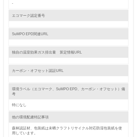
-
3.社会面の取り組み
エコマーク認定番号
23.
SuMPO EPD関連URL
<L1> 「人権・労働等」に関する方針、規定等を持ってい
る
独自の温室効果ガス排出量 算定情報URL
24.
<L1> 「公正・適正な取引」に関する方針、規定等を持っ
カーボン・オフセット認証URL
ている
25.
環境ラベル（エコマーク、SuMPO EPD、カーボン・オフセット）備
考
<L1> 「情報セキュリティ」に関する方針、規定等を持っ
ている
特になし
4.環境面・社会面の情報公開他
他の環境配慮特記事項
26.
森林認証材、包装紙は未晒クラフトリサイクル対応防湿包装紙を使
用しています。