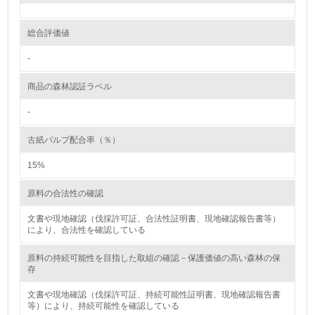
環境取り組み体制と成果を定期的に検証して次の活動に活
かしている
総合評価値
6.
-
従業員が環境方針に基づいて自分の業務の中で行うべき環
商品の森林認証ラベル
境対策を理解し、実践している
-
7.
古紙パルプ配合率（％）
環境活動に関する規格やプログラムを導入している
→ 導入している規格名
15%
8.
原料の合法性の確認
第三者認証を取得している
文書や現地確認（伐採許可証、合法性証明書、現地確認報告書等）
により、合法性を確認している
2.環境への取り組み
原料の持続可能性を目指した取組の確認－保護価値の高い森林の保
存
資源・エネルギー
文書や現地確認（伐採許可証、持続可能性証明書、現地確認報告書
等）により、持続可能性を確認している
9.