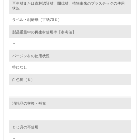
再生材または森林認証材、間伐材、植物由来のプラスチックの使用
レベル2
状況
ラベル・剥離紙（古紙70％）
5.
製品重量中の再生材使用率【参考値】
環境取り組み体制と成果を定期的に検証して次の活動に活
かしている
－
6.
バージン材の使用状況
従業員が環境方針に基づいて自分の業務の中で行うべき環
境対策を理解し、実践している
特になし
白色度（％）
7.
－
環境活動に関する規格やプログラムを導入している
→ 導入している規格名 ISO14001
消耗品の交換・補充
8.
－
第三者認証を取得している
とじ具の再使用
2.環境への取り組み
－