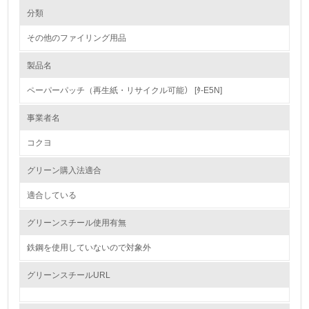
環境の取り組み
大気汚染物質に関する取り組み
分類
その他のファイリング用品
1.環境取り組み体制
製品名
レベル1
ペーパーパッチ（再生紙・リサイクル可能） [ﾀ-E5N]
1.
事業者名
環境方針を持っている
コクヨ
2.
グリーン購入法適合
環境対応の責任体制を定めている
適合している
3.
グリーンスチール使用有無
環境問題に関する従業員教育を行っている
鉄鋼を使用していないので対象外
4.
グリーンスチールURL
自社に関係する主要な環境法規制を把握し、順守している