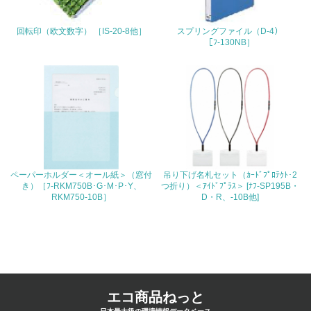
4.環境面・社会面の情報公開他
回転印（欧文数字） ［IS-20-8他］
スプリングファイル（D-4）
26.
［ﾌ-130NB］
<L1> パンフレットやホームページ等で、自社の環境情報
を積極的に公開・提供している
27.
<L1> パンフレットやホームページ等で、自社の社会的取
り組みを積極的に公開・提供している
28.
ペーパーホルダー＜オール紙＞（窓付
吊り下げ名札セット（ｶｰﾄﾞﾌﾟﾛﾃｸﾄ･2
き）［ﾌ-RKM750B･G･M･P･Y、
つ折り）＜ｱｲﾄﾞﾌﾟﾗｽ＞ [ﾅﾌ-SP195B・
<L2>「２．環境への取り組み」に関する現状の数値や目標
RKM750-10B］
D・R、-10B他]
値を公表している
29.
<L2>「３．社会面の取り組み」に関する現状の数値や目標
値を公表している
エコ商品ねっと
5.サプライヤーへの取り組み