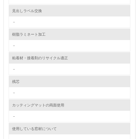
資源・エネルギー
見出しラベル交換
－
9.
樹脂ラミネート加工
<L1> 資源（投入原料、水等）とエネルギー（電力、重
油、ガス）の使用量削減の取り組みを行っている
－
10.
粘着材・接着剤のリサイクル適正
<L2> 資源とエネルギーの使用量の把握をし、具体的な削
－
減目標や計画を立てている
残芯
環境配慮型製品・サービスの製造・販売
－
11.
カッティングマットの両面使用
<L1> 環境配慮型製品・サービスの製造・販売を積極的に
行っている
－
使用している窓材について
12.