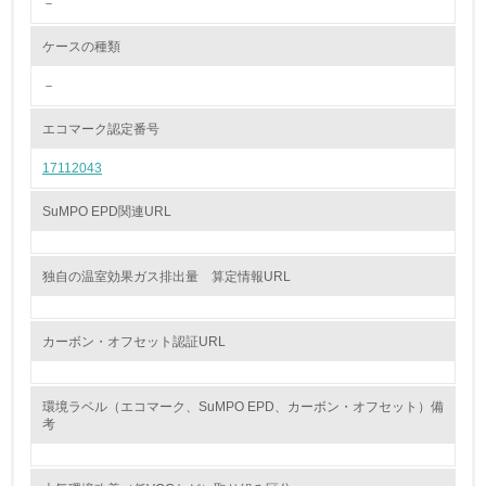
－
<L2> 環境配慮型製品・サービスの製造・販売状況を把握
し、具体的な販売目標や計画を立てている
ケースの種類
グリーン購入
－
13.
エコマーク認定番号
17112043
<L1> グリーン購入の取り組み方針を有し、グリーン購入
を行っている
SuMPO EPD関連URL
14.
<L2> 購入している製品・サービスの量と種類を把握し、
独自の温室効果ガス排出量 算定情報URL
具体的な目標や計画を立てている
包装・物流
カーボン・オフセット認証URL
環境ラベル（エコマーク、SuMPO EPD、カーボン・オフセット）備
非該当（包装・物流を必要とする業務を行っていない）
考
15.