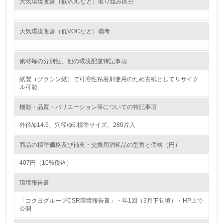
大気環境改善（低VOCなど）取り組み区分
<L1> 環境負荷ができるだけ小さい包装・梱包を行ってい
る
大気環境改善（低VOCなど）備考
16.
<L2> 環境負荷ができるだけ小さい物流を行っている
素材毎の分別性、他の環境配慮特記事項
化学物質
紙製（グラシン紙）で可溶性粘着剤使用のため古紙としてリサイク
ル可能
機能・品質・バリエーション等についての特記事項
非該当（化学物質を使用していない）
外径/φ14.5、穴径/φ6.標準サイズ。280片入
17.
商品の標準価格及び補充・交換用消耗品の型番と価格（円）
<L1> 化学物質の使用量及び外部（大気・水・土壌）への
排出量削減の取り組みを行っている
407円（10%税込）
18.
環境報告書
<L2> 化学物質の使用量及び外部への排出量を把握し、具
「コクヨグループCSR環境報告書」・年1回（3月下旬頃）・HP上で
体的な削減目標や計画を立てている
公開