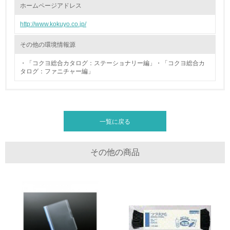
ホームページアドレス
廃棄物
http://www.kokuyo.co.jp/
19.
その他の環境情報源
<L1> 廃棄物の発生量の削減及びリサイクルの推進、適正
処理を行っている
・「コクヨ総合カタログ：ステーショナリー編」・「コクヨ総合カ
タログ：ファニチャー編」
20.
<L2> 発生する廃棄物の量と種類を把握し、具体的な削
減・リサイクル目標や計画を立てている
一覧に戻る
生物多様性保全
その他の商品
21.
<L1> 「生物多様性保全」に関する取り組み（例：森林保
全活動＜植林、天然林保護、間伐＞、認証品の購入、原材
料のトレーサビリティの確認等）を行っている
地域への貢献