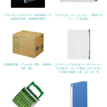
22.
グルーピングホルダー＜KaTaSu＞[ﾌ-
つづりひも（パック入り）＜再生ＰＥ
<L1> 周辺地域の環境保全活動を行い、自治体や地域団体
KGMV750T、KGMW750T]
Ｔ＞ ［ﾂ-E100］
の活動に積極的に参加している
3.社会面の取り組み
23.
<L1> 「人権・労働等」に関する方針、規定等を持ってい
る
24.
文書保存箱（フォルダー用）［B4A4-
ファイリングホルダー＜カラーバー＞
BX 他］
(２穴あき・ロング見出しカード付）
[ﾌ-GHL750B・LB・LG・R・Y]
<L1> 「公正・適正な取引」に関する方針、規定等を持っ
ている
25.
<L1> 「情報セキュリティ」に関する方針、規定等を持っ
ている