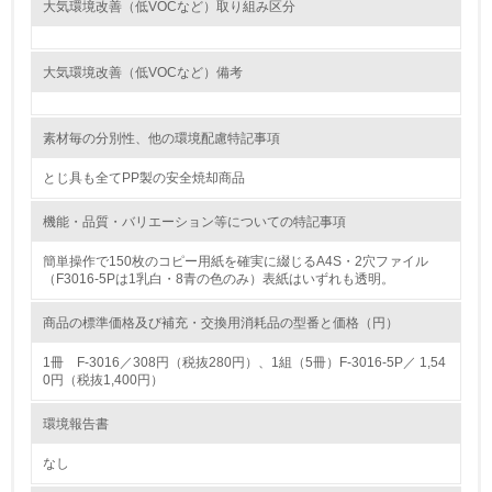
大気環境改善（低VOCなど）取り組み区分
<L1> 環境負荷ができるだけ小さい包装・梱包を行ってい
る
大気環境改善（低VOCなど）備考
16.
素材毎の分別性、他の環境配慮特記事項
<L2> 環境負荷ができるだけ小さい物流を行っている
とじ具も全てPP製の安全焼却商品
化学物質
機能・品質・バリエーション等についての特記事項
簡単操作で150枚のコピー用紙を確実に綴じるA4S・2穴ファイル
非該当（化学物質を使用していない）
（F3016-5Pは1乳白・8青の色のみ）表紙はいずれも透明。
17.
商品の標準価格及び補充・交換用消耗品の型番と価格（円）
<L1> 化学物質の使用量及び外部（大気・水・土壌）への
1冊 F-3016／308円（税抜280円）、1組（5冊）F-3016-5P／ 1,54
排出量削減の取り組みを行っている
0円（税抜1,400円）
18.
環境報告書
<L2> 化学物質の使用量及び外部への排出量を把握し、具
なし
体的な削減目標や計画を立てている