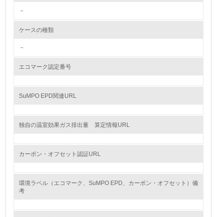
－
<L2> 環境配慮型製品・サービスの製造・販売状況を把握
し、具体的な販売目標や計画を立てている
ケースの種類
グリーン購入
－
13.
エコマーク認定番号
<L1> グリーン購入の取り組み方針を有し、グリーン購入
を行っている
SuMPO EPD関連URL
14.
独自の温室効果ガス排出量 算定情報URL
<L2> 購入している製品・サービスの量と種類を把握し、
具体的な目標や計画を立てている
カーボン・オフセット認証URL
包装・物流
環境ラベル（エコマーク、SuMPO EPD、カーボン・オフセット）備
考
非該当（包装・物流を必要とする業務を行っていない）
15.