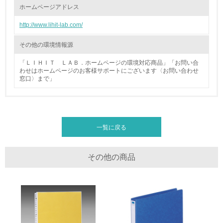
ホームページアドレス
廃棄物
http://www.lihit-lab.com/
19.
その他の環境情報源
<L1> 廃棄物の発生量の削減及びリサイクルの推進、適正
「ＬＩＨＩＴ ＬＡＢ．ホームページの環境対応商品」「お問い合
処理を行っている
わせはホームページのお客様サポートにございます〈お問い合わせ
窓口〉まで」
20.
<L2> 発生する廃棄物の量と種類を把握し、具体的な削
減・リサイクル目標や計画を立てている
一覧に戻る
生物多様性保全
その他の商品
21.
<L1> 「生物多様性保全」に関する取り組み（例：森林保
全活動＜植林、天然林保護、間伐＞、認証品の購入、原材
料のトレーサビリティの確認等）を行っている