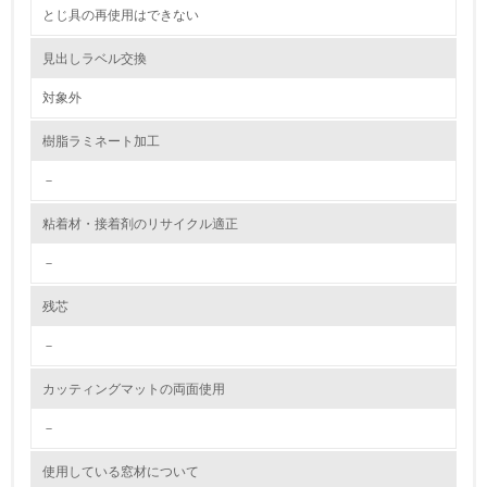
2.環境への取り組み
とじ具の再使用はできない
資源・エネルギー
見出しラベル交換
対象外
9.
樹脂ラミネート加工
<L1> 資源（投入原料、水等）とエネルギー（電力、重
油、ガス）の使用量削減の取り組みを行っている
－
10.
粘着材・接着剤のリサイクル適正
<L2> 資源とエネルギーの使用量の把握をし、具体的な削
－
減目標や計画を立てている
残芯
環境配慮型製品・サービスの製造・販売
－
11.
カッティングマットの両面使用
<L1> 環境配慮型製品・サービスの製造・販売を積極的に
行っている
－
使用している窓材について
12.