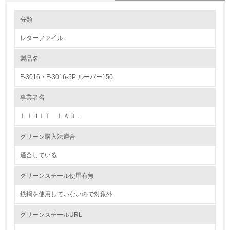
環境の取り組み
大気汚染物質に関する取り組み
分類
レターファイル
1.環境取り組み体制
製品名
レベル1
F-3016・F-3016-5P ルーパー150
1.
事業者名
環境方針を持っている
ＬＩＨＩＴ ＬＡＢ．
2.
グリーン購入法適合
環境対応の責任体制を定めている
適合している
3.
グリーンスチール使用有無
環境問題に関する従業員教育を行っている
鉄鋼を使用していないので対象外
4.
グリーンスチールURL
自社に関係する主要な環境法規制を把握し、順守している