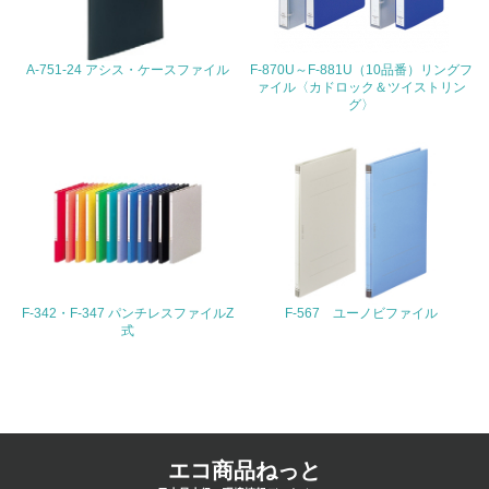
4.環境面・社会面の情報公開他
A-751-24 アシス・ケースファイル
F-870U～F-881U（10品番）リングフ
26.
ァイル〈カドロック＆ツイストリン
グ〉
<L1> パンフレットやホームページ等で、自社の環境情報
を積極的に公開・提供している
27.
<L1> パンフレットやホームページ等で、自社の社会的取
り組みを積極的に公開・提供している
28.
F-342・F-347 パンチレスファイルZ
F-567 ユーノビファイル
<L2>「２．環境への取り組み」に関する現状の数値や目標
式
値を公表している
29.
<L2>「３．社会面の取り組み」に関する現状の数値や目標
値を公表している
エコ商品ねっと