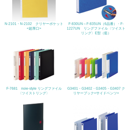
地域への貢献
22.
N-2101・N-2102 クリヤーポケット
F-830UN～F-835UN（6品番）・F-
<L1> 周辺地域の環境保全活動を行い、自治体や地域団体
<超厚口>
1227UN リングファイル〈ツイスト
の活動に積極的に参加している
リング〉E型（藍）
3.社会面の取り組み
23.
<L1> 「人権・労働等」に関する方針、規定等を持ってい
る
24.
F-7681 noie-style リングファイル
G3401・G3402・G3405・G3407 ク
〈ツイストリング〉
リヤーブック<サイドベンツ>
<L1> 「公正・適正な取引」に関する方針、規定等を持っ
ている
25.
<L1> 「情報セキュリティ」に関する方針、規定等を持っ
ている