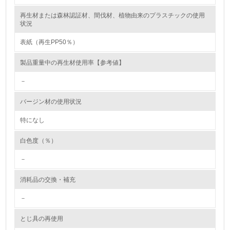
再生材または森林認証材、間伐材、植物由来のプラスチックの使用
レベル2
状況
表紙（再生PP50％）
5.
製品重量中の再生材使用率【参考値】
環境取り組み体制と成果を定期的に検証して次の活動に活
かしている
－
6.
バージン材の使用状況
従業員が環境方針に基づいて自分の業務の中で行うべき環
境対策を理解し、実践している
特になし
白色度（％）
7.
－
環境活動に関する規格やプログラムを導入している
→ 導入している規格名
消耗品の交換・補充
8.
－
第三者認証を取得している
とじ具の再使用