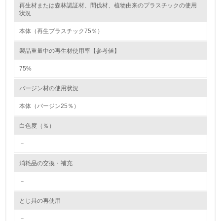
再生材または森林認証材、間伐材、植物由来のプラスチックの使用
レベル2
状況
本体（再生プラスチック75％）
5.
製品重量中の再生材使用率【参考値】
環境取り組み体制と成果を定期的に検証して次の活動に活
かしている
75%
6.
バージン材の使用状況
従業員が環境方針に基づいて自分の業務の中で行うべき環
境対策を理解し、実践している
本体（バージン25％）
白色度（％）
7.
－
環境活動に関する規格やプログラムを導入している
消耗品の交換・補充
8.
－
第三者認証を取得している
とじ具の再使用
2.環境への取り組み
－