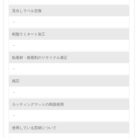
資源・エネルギー
見出しラベル交換
9.
－
<L1> 資源（投入原料、水等）とエネルギー（電力、重
樹脂ラミネート加工
油、ガス）の使用量削減の取り組みを行っている
－
10.
粘着材・接着剤のリサイクル適正
<L2> 資源とエネルギーの使用量の把握をし、具体的な削
減目標や計画を立てている
－
環境配慮型製品・サービスの製造・販売
残芯
－
11.
カッティングマットの両面使用
<L1> 環境配慮型製品・サービスの製造・販売を積極的に
行っている
－
12.
使用している窓材について
<L2> 環境配慮型製品・サービスの製造・販売状況を把握