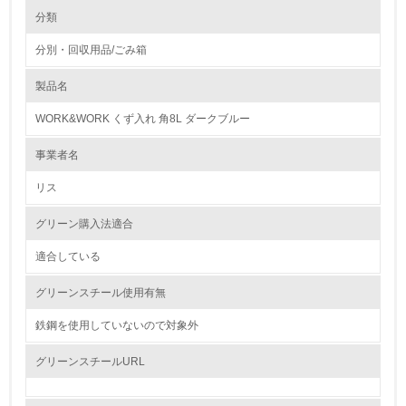
環境の取り組み
大気汚染物質に関する取り組み
分類
分別・回収用品/ごみ箱
1.環境取り組み体制
製品名
レベル1
WORK&WORK くず入れ 角8L ダークブルー
1.
事業者名
環境方針を持っている
リス
2.
グリーン購入法適合
環境対応の責任体制を定めている
適合している
3.
グリーンスチール使用有無
環境問題に関する従業員教育を行っている
鉄鋼を使用していないので対象外
4.
グリーンスチールURL
自社に関係する主要な環境法規制を把握し、順守している