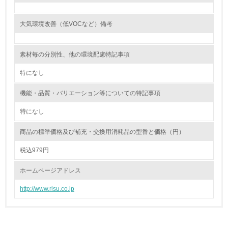
る
大気環境改善（低VOCなど）備考
16.
<L2> 環境負荷ができるだけ小さい物流を行っている
素材毎の分別性、他の環境配慮特記事項
化学物質
特になし
機能・品質・バリエーション等についての特記事項
非該当（化学物質を使用していない）
特になし
17.
商品の標準価格及び補充・交換用消耗品の型番と価格（円）
<L1> 化学物質の使用量及び外部（大気・水・土壌）への
税込979円
排出量削減の取り組みを行っている
ホームページアドレス
18.
http://www.risu.co.jp
<L2> 化学物質の使用量及び外部への排出量を把握し、具
体的な削減目標や計画を立てている