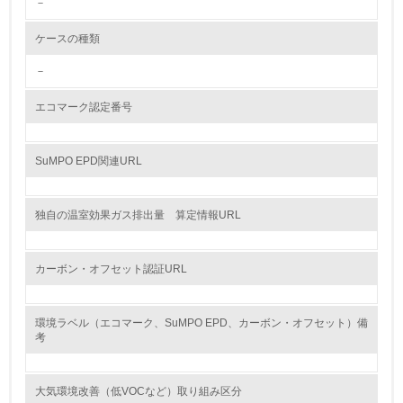
－
し、具体的な販売目標や計画を立てている
ケースの種類
グリーン購入
－
13.
エコマーク認定番号
<L1> グリーン購入の取り組み方針を有し、グリーン購入
を行っている
SuMPO EPD関連URL
14.
<L2> 購入している製品・サービスの量と種類を把握し、
独自の温室効果ガス排出量 算定情報URL
具体的な目標や計画を立てている
包装・物流
カーボン・オフセット認証URL
環境ラベル（エコマーク、SuMPO EPD、カーボン・オフセット）備
非該当（包装・物流を必要とする業務を行っていない）
考
15.
大気環境改善（低VOCなど）取り組み区分
<L1> 環境負荷ができるだけ小さい包装・梱包を行ってい