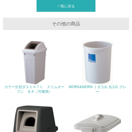
廃棄物
一覧に戻る
19.
その他の商品
<L1> 廃棄物の発生量の削減及びリサイクルの推進、適正
処理を行っている
20.
<L2> 発生する廃棄物の量と種類を把握し、具体的な削
減・リサイクル目標や計画を立てている
生物多様性保全
21.
カラー分別ダスト４７Ｌ スリムオー
WORK&WORK くず入れ 丸12L グレ
プン ＢＲ（可燃用）
ー
<L1> 「生物多様性保全」に関する取り組み（例：森林保
全活動＜植林、天然林保護、間伐＞、認証品の購入、原材
料のトレーサビリティの確認等）を行っている
地域への貢献