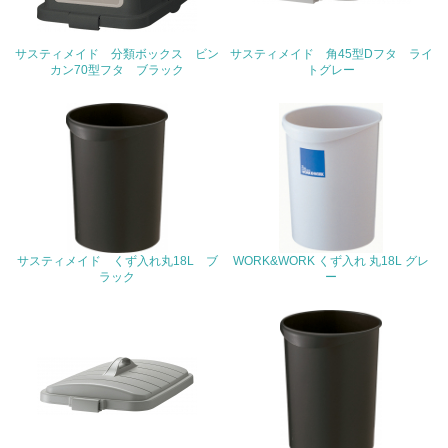
22.
<L1> 周辺地域の環境保全活動を行い、自治体や地域団体
サスティメイド 分類ボックス ビン
サスティメイド 角45型Dフタ ライ
の活動に積極的に参加している
カン70型フタ ブラック
トグレー
3.社会面の取り組み
23.
<L1> 「人権・労働等」に関する方針、規定等を持ってい
る
24.
サスティメイド くず入れ丸18L ブ
WORK&WORK くず入れ 丸18L グレ
ラック
ー
<L1> 「公正・適正な取引」に関する方針、規定等を持っ
ている
25.
<L1> 「情報セキュリティ」に関する方針、規定等を持っ
ている
4.環境面・社会面の情報公開他