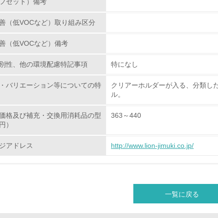
フセット）備考
グリーン購入
善（低VOCなど）取り組み区分
<L1> グリーン購入の取り組み方針を有し、グリーン購入を行っ
善（低VOCなど）備考
<L2> 購入している製品・サービスの量と種類を把握し、具体
別性、他の環境配慮特記事項
特になし
包装・物流
・バリエーション等についての特
クリアーホルダーが入る、分類し
ル。
非該当（包装・物流を必要とする業務を行っていない）
価格及び補充・交換用消耗品の型
363～440
円）
<L1> 環境負荷ができるだけ小さい包装・梱包を行っている
ジアドレス
http://www.lion-jimuki.co.jp/
<L2> 環境負荷ができるだけ小さい物流を行っている
化学物質
一覧に戻る
非該当（化学物質を使用していない）