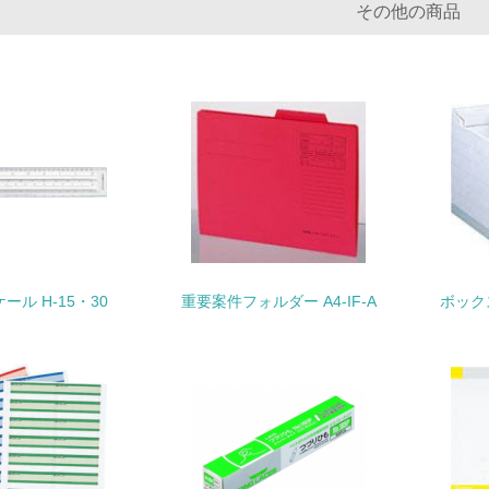
<L1> 化学物質の使用量及び外部（大気・水・土壌）への排出
その他の商品
<L2> 化学物質の使用量及び外部への排出量を把握し、具体的
廃棄物
<L1> 廃棄物の発生量の削減及びリサイクルの推進、適正処理
<L2> 発生する廃棄物の量と種類を把握し、具体的な削減・リ
生物多様性保全
ール H-15・30
重要案件フォルダー A4-IF-A
ボックス
<L1> 「生物多様性保全」に関する取り組み（例：森林保全活
購入、原材料のトレーサビリティの確認等）を行っている
地域への貢献
<L1> 周辺地域の環境保全活動を行い、自治体や地域団体の活