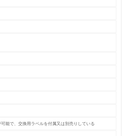
ている
策を理解し、実践している
が可能で、交換用ラベルを付属又は別売りしている