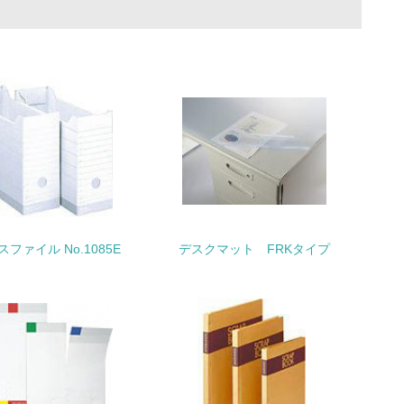
量削減の取り組みを行っている
な削減目標や計画を立てている
を行っている
サイクル目標や計画を立てている
ファイル No.1085E
デスクマット FRKタイプ
動＜植林、天然林保護、間伐＞、認証品の
動に積極的に参加している