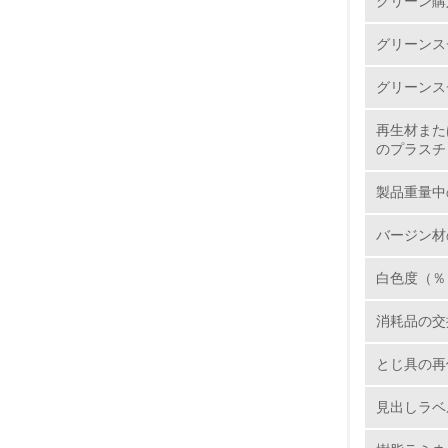
グリーン購
グリーンス
1.
グリーンス
2.
再生材また
のプラスチ
3.
製品重量中
4.
バージン材
白色度（％
5.
消耗品の交
6.
とじ具の再
7.
見出しラベ