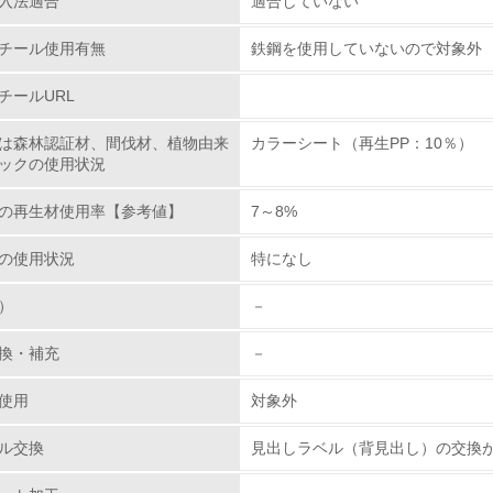
入法適合
適合していない
レベル1
チール使用有無
鉄鋼を使用していないので対象外
環境方針を持っている
チールURL
環境対応の責任体制を定めている
は森林認証材、間伐材、植物由来
カラーシート（再生PP：10％）
ックの使用状況
環境問題に関する従業員教育を行っている
の再生材使用率【参考値】
7～8%
自社に関係する主要な環境法規制を把握し、順守している
の使用状況
特になし
レベル2
）
－
環境取り組み体制と成果を定期的に検証して次の活動に活かし
換・補充
－
従業員が環境方針に基づいて自分の業務の中で行うべき環境対
使用
対象外
環境活動に関する規格やプログラムを導入している
ル交換
見出しラベル（背見出し）の交換
→ 導入している規格名 ISO 14001:2004, JIS Q 14001:2004