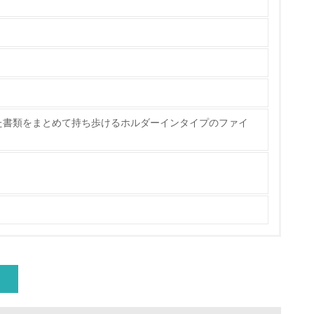
ている
的な目標や計画を立てている
た書類をまとめて持ち歩けるホルダーインタイプのファイ