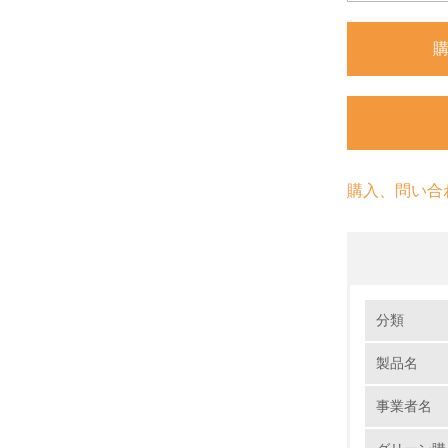
購入、問い合
環境の取り
大気汚染
分類
製品名
1.
事業者名
No.