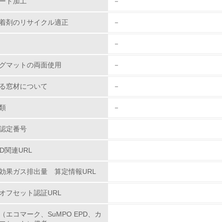
ート加工
－
第三者認証を取得している
着剤のリサイクル適正
－
環境への取り組み
－
チェック項目
グマットの両面使用
－
資源・エネルギー
る窓材について
－
<L1> 資源（投入原料、水等）とエネルギー（電力、重油、ガ
類
－
認定番号
<L2> 資源とエネルギーの使用量の把握をし、具体的な削減目
PD関連URL
環境配慮型製品・サービスの
効果ガス排出量 算定情報URL
<L1> 環境配慮型製品・サービスの製造・販売を積極的に行って
オフセット認証URL
<L2> 環境配慮型製品・サービスの製造・販売状況を把握し、
（エコマーク、SuMPO EPD、カ