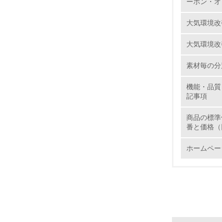
ーボン・オ
大気環境改
13.
大気環境改
14.
素材毎の分
機能・品質
記事項
商品の標準
番と価格（
15.
ホームペー
16.