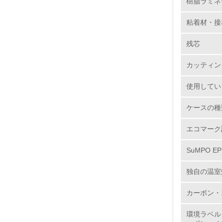
樹脂ラミネ
8.
粘着材・接
2.
残芯
No.
カッティン
使用してい
9.
ケースの種
10.
エコマーク
SuMPO E
独自の温室
11.
カーボン・
12.
環境ラベル