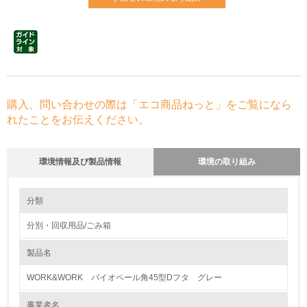
購入、問い合わせの際は「エコ商品ねっと」をご覧になら
れたことをお伝えください。
環境情報及び製品情報
環境の取り組み
環境の取り組み
大気汚染物質に関する取り組み
分類
分別・回収用品/ごみ箱
1.環境取り組み体制
製品名
レベル1
WORK&WORK バイオペール角45型Dフタ グレー
1.
事業者名