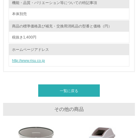
機能・品質・バリエーション等についての特記事項
非該当（化学物質を使用していない）
本体別売
17.
商品の標準価格及び補充・交換用消耗品の型番と価格（円）
<L1> 化学物質の使用量及び外部（大気・水・土壌）への
税抜き1,400円
排出量削減の取り組みを行っている
ホームページアドレス
18.
http://www.risu.co.jp
<L2> 化学物質の使用量及び外部への排出量を把握し、具
体的な削減目標や計画を立てている
廃棄物
一覧に戻る
19.
その他の商品
<L1> 廃棄物の発生量の削減及びリサイクルの推進、適正
処理を行っている
20.