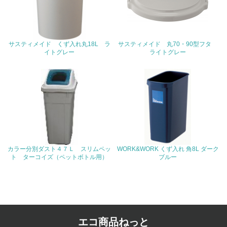
<L1> 「人権・労働等」に関する方針、規定等を持ってい
る
24.
サスティメイド くず入れ丸18L ラ
サスティメイド 丸70・90型フタ
イトグレー
ライトグレー
<L1> 「公正・適正な取引」に関する方針、規定等を持っ
ている
25.
<L1> 「情報セキュリティ」に関する方針、規定等を持っ
ている
4.環境面・社会面の情報公開他
カラー分別ダスト４７Ｌ スリムペッ
WORK&WORK くず入れ 角8L ダーク
ト ターコイズ（ペットボトル用）
ブルー
26.
<L1> パンフレットやホームページ等で、自社の環境情報
を積極的に公開・提供している
27.
エコ商品ねっと
<L1> パンフレットやホームページ等で、自社の社会的取