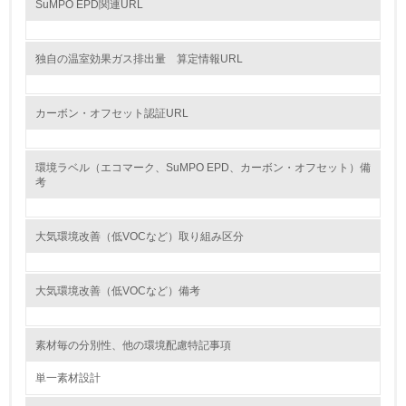
SuMPO EPD関連URL
14.
<L2> 購入している製品・サービスの量と種類を把握し、
独自の温室効果ガス排出量 算定情報URL
具体的な目標や計画を立てている
包装・物流
カーボン・オフセット認証URL
環境ラベル（エコマーク、SuMPO EPD、カーボン・オフセット）備
非該当（包装・物流を必要とする業務を行っていない）
考
15.
大気環境改善（低VOCなど）取り組み区分
<L1> 環境負荷ができるだけ小さい包装・梱包を行ってい
る
大気環境改善（低VOCなど）備考
16.
<L2> 環境負荷ができるだけ小さい物流を行っている
素材毎の分別性、他の環境配慮特記事項
化学物質
単一素材設計