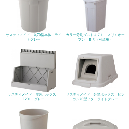
<L2> 発生する廃棄物の量と種類を把握し、具体的な削
減・リサイクル目標や計画を立てている
生物多様性保全
21.
サスティメイド 丸70型本体 ライ
カラー分別ダスト４７Ｌ スリムオー
トグレー
プン ＢＲ（可燃用）
<L1> 「生物多様性保全」に関する取り組み（例：森林保
全活動＜植林、天然林保護、間伐＞、認証品の購入、原材
料のトレーサビリティの確認等）を行っている
地域への貢献
22.
<L1> 周辺地域の環境保全活動を行い、自治体や地域団体
サスティメイド 屋外ボックス
サスティメイド 分類ボックス ビン
の活動に積極的に参加している
120L グレー
カン70型フタ ライトグレー
3.社会面の取り組み
23.