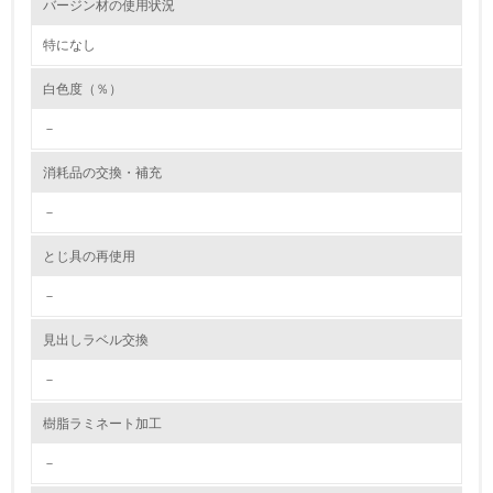
バージン材の使用状況
従業員が環境方針に基づいて自分の業務の中で行うべき環
境対策を理解し、実践している
特になし
白色度（％）
7.
－
環境活動に関する規格やプログラムを導入している
消耗品の交換・補充
8.
－
第三者認証を取得している
とじ具の再使用
2.環境への取り組み
－
資源・エネルギー
見出しラベル交換
9.
－
<L1> 資源（投入原料、水等）とエネルギー（電力、重
樹脂ラミネート加工
油、ガス）の使用量削減の取り組みを行っている
－
10.