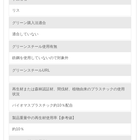
環境方針を持っている
リス
2.
グリーン購入法適合
環境対応の責任体制を定めている
適合していない
3.
グリーンスチール使用有無
環境問題に関する従業員教育を行っている
鉄鋼を使用していないので対象外
4.
グリーンスチールURL
自社に関係する主要な環境法規制を把握し、順守している
再生材または森林認証材、間伐材、植物由来のプラスチックの使用
レベル2
状況
バイオマスプラスチック約10％配合
5.
製品重量中の再生材使用率【参考値】
環境取り組み体制と成果を定期的に検証して次の活動に活
かしている
約10％
6.