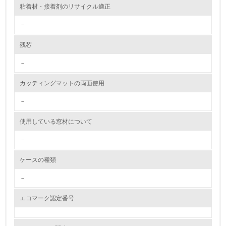
粘着材・接着剤のリサイクル適正
<L2> 資源とエネルギーの使用量の把握をし、具体的な削
減目標や計画を立てている
－
環境配慮型製品・サービスの製造・販売
残芯
－
11.
カッティングマットの両面使用
<L1> 環境配慮型製品・サービスの製造・販売を積極的に
行っている
－
12.
使用している窓材について
<L2> 環境配慮型製品・サービスの製造・販売状況を把握
－
し、具体的な販売目標や計画を立てている
ケースの種類
グリーン購入
－
13.
エコマーク認定番号
<L1> グリーン購入の取り組み方針を有し、グリーン購入
を行っている