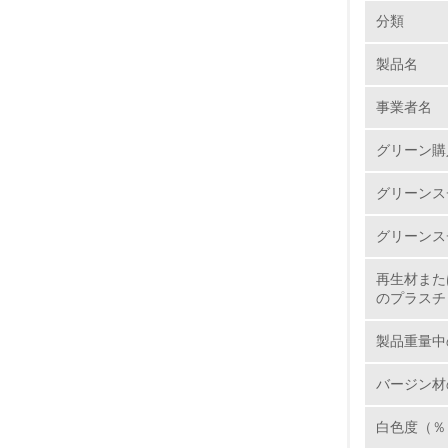
環境の取り
大気汚染
分類
製品名
1.
事業者名
No.
グリーン購
グリーンス
1.
グリーンス
2.
再生材また
のプラスチ
3.
製品重量中
4.
バージン材
白色度（％