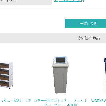
ジアドレス
http://www.risu.co.jp
化学物質
非該当（化学物質を使用していない）
一覧に戻る
<L1> 化学物質の使用量及び外部（大気・水・土壌）への排出
その他の商品
<L2> 化学物質の使用量及び外部への排出量を把握し、具体的
廃棄物
<L1> 廃棄物の発生量の削減及びリサイクルの推進、適正処理
<L2> 発生する廃棄物の量と種類を把握し、具体的な削減・リ
生物多様性保全
ックス（A3深）４段
カラー分別ダスト４７Ｌ スリムオ
WORK&W
<L1> 「生物多様性保全」に関する取り組み（例：森林保全活
ープン ブルー（不燃用）