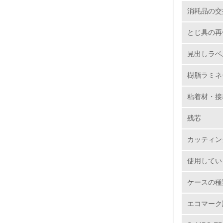
5.
消耗品の交
6.
とじ具の再
7.
見出しラベ
8.
樹脂ラミネ
粘着材・接
2.
残芯
No.
カッティン
使用してい
9.
ケースの種
10.
エコマーク