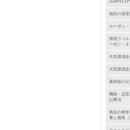
SuMPO E
11.
独自の温室
カーボン・
12.
環境ラベル
ーボン・オ
大気環境改
13.
大気環境改
14.
素材毎の分
機能・品質
記事項
商品の標準
15.
番と価格（
16.