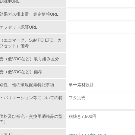
PD関連URL
効果ガス排出量 算定情報URL
<L1> 環境配慮型製品・サービスの製造・販売を積極的に行って
オフセット認証URL
<L2> 環境配慮型製品・サービスの製造・販売状況を把握し、
（エコマーク、SuMPO EPD、カ
グリーン購入
フセット）備考
善（低VOCなど）取り組み区分
<L1> グリーン購入の取り組み方針を有し、グリーン購入を行っ
善（低VOCなど）備考
<L2> 購入している製品・サービスの量と種類を把握し、具体
別性、他の環境配慮特記事項
単一素材設計
包装・物流
・バリエーション等についての特
フタ別売
非該当（包装・物流を必要とする業務を行っていない）
価格及び補充・交換用消耗品の型
税抜き7,500円
<L1> 環境負荷ができるだけ小さい包装・梱包を行っている
円）
<L2> 環境負荷ができるだけ小さい物流を行っている