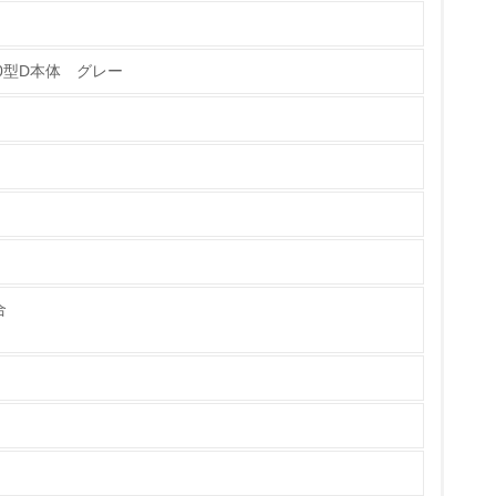
70型D本体 グレー
チェック
合