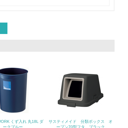
量削減の取り組みを行っている
な削減目標や計画を立てている
を行っている
サイクル目標や計画を立てている
ORK くず入れ 丸18L ダ
サスティメイド 分類ボックス オ
動＜植林、天然林保護、間伐＞、認証品の
ークブルー
ープン70型フタ ブラック