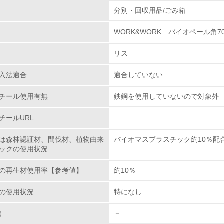
組み
物質に関する取り組み
分別・回収用品/ごみ箱
WORK&WORK バイオペール角
環境取り組み体制
リス
チェック項目
入法適合
適合していない
レベル1
チール使用有無
鉄鋼を使用していないので対象外
環境方針を持っている
チールURL
環境対応の責任体制を定めている
は森林認証材、間伐材、植物由来
バイオマスプラスチック約10％配
ックの使用状況
環境問題に関する従業員教育を行っている
の再生材使用率【参考値】
約10％
自社に関係する主要な環境法規制を把握し、順守している
の使用状況
特になし
レベル2
）
－