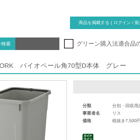
商品を掲載する ( ログイン / 新
グリーン購入法適合品
ー検索
WORK バイオペール角70型D本体 グレー
分類
分別・回収用
事業者名
リス
価格
税抜き7,500