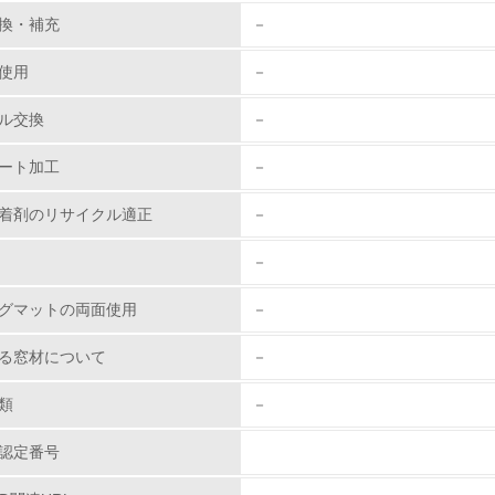
環境取り組み体制と成果を定期的に検証して次の活動に活かし
換・補充
－
従業員が環境方針に基づいて自分の業務の中で行うべき環境対
使用
－
環境活動に関する規格やプログラムを導入している
ル交換
－
第三者認証を取得している
ート加工
－
着剤のリサイクル適正
－
環境への取り組み
－
チェック項目
グマットの両面使用
－
資源・エネルギー
る窓材について
－
<L1> 資源（投入原料、水等）とエネルギー（電力、重油、ガ
類
－
<L2> 資源とエネルギーの使用量の把握をし、具体的な削減目
認定番号
環境配慮型製品・サービスの