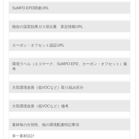
を行っている
SuMPO EPD関連URL
14.
<L2> 購入している製品・サービスの量と種類を把握し、
独自の温室効果ガス排出量 算定情報URL
具体的な目標や計画を立てている
包装・物流
カーボン・オフセット認証URL
環境ラベル（エコマーク、SuMPO EPD、カーボン・オフセット）備
非該当（包装・物流を必要とする業務を行っていない）
考
15.
大気環境改善（低VOCなど）取り組み区分
<L1> 環境負荷ができるだけ小さい包装・梱包を行ってい
る
大気環境改善（低VOCなど）備考
16.
<L2> 環境負荷ができるだけ小さい物流を行っている
素材毎の分別性、他の環境配慮特記事項
化学物質
単一素材設計