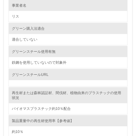
事業者名
環境方針を持っている
リス
2.
グリーン購入法適合
環境対応の責任体制を定めている
適合していない
3.
グリーンスチール使用有無
環境問題に関する従業員教育を行っている
鉄鋼を使用していないので対象外
4.
グリーンスチールURL
自社に関係する主要な環境法規制を把握し、順守している
再生材または森林認証材、間伐材、植物由来のプラスチックの使用
レベル2
状況
バイオマスプラスチック約10％配合
5.
製品重量中の再生材使用率【参考値】
環境取り組み体制と成果を定期的に検証して次の活動に活
かしている
約10％