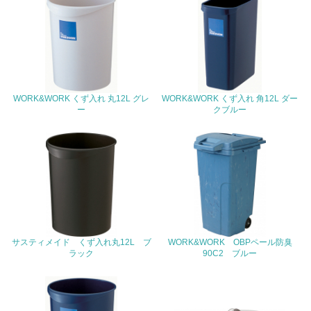
<L2> 発生する廃棄物の量と種類を把握し、具体的な削
減・リサイクル目標や計画を立てている
生物多様性保全
21.
WORK&WORK くず入れ 丸12L グレ
WORK&WORK くず入れ 角12L ダー
ー
クブルー
<L1> 「生物多様性保全」に関する取り組み（例：森林保
全活動＜植林、天然林保護、間伐＞、認証品の購入、原材
料のトレーサビリティの確認等）を行っている
地域への貢献
22.
<L1> 周辺地域の環境保全活動を行い、自治体や地域団体
サスティメイド くず入れ丸12L ブ
WORK&WORK OBPペール防臭
の活動に積極的に参加している
ラック
90C2 ブルー
3.社会面の取り組み