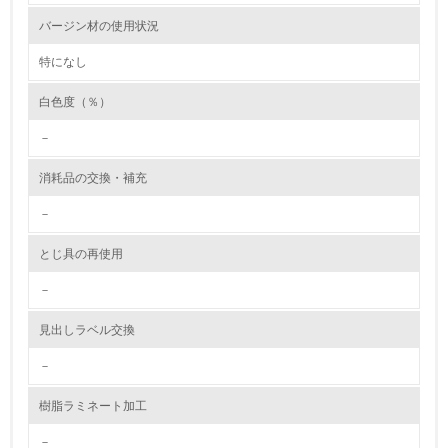
6.
バージン材の使用状況
従業員が環境方針に基づいて自分の業務の中で行うべき環
境対策を理解し、実践している
特になし
白色度（％）
7.
－
環境活動に関する規格やプログラムを導入している
消耗品の交換・補充
8.
－
第三者認証を取得している
とじ具の再使用
2.環境への取り組み
－
資源・エネルギー
見出しラベル交換
9.
－
<L1> 資源（投入原料、水等）とエネルギー（電力、重
樹脂ラミネート加工
油、ガス）の使用量削減の取り組みを行っている
－