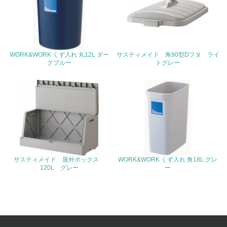
23.
<L1> 「人権・労働等」に関する方針、規定等を持ってい
る
24.
WORK&WORK くず入れ 丸12L ダー
サスティメイド 角90型Dフタ ライ
クブルー
トグレー
<L1> 「公正・適正な取引」に関する方針、規定等を持っ
ている
25.
<L1> 「情報セキュリティ」に関する方針、規定等を持っ
ている
4.環境面・社会面の情報公開他
サスティメイド 屋外ボックス
WORK&WORK くず入れ 角18L グレ
120L グレー
ー
26.
<L1> パンフレットやホームページ等で、自社の環境情報
を積極的に公開・提供している
27.