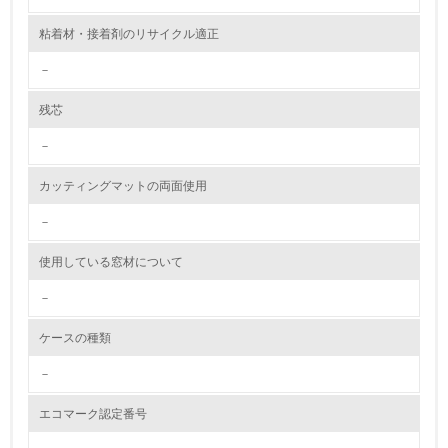
10.
粘着材・接着剤のリサイクル適正
<L2> 資源とエネルギーの使用量の把握をし、具体的な削
減目標や計画を立てている
－
環境配慮型製品・サービスの製造・販売
残芯
－
11.
カッティングマットの両面使用
<L1> 環境配慮型製品・サービスの製造・販売を積極的に
行っている
－
12.
使用している窓材について
<L2> 環境配慮型製品・サービスの製造・販売状況を把握
－
し、具体的な販売目標や計画を立てている
ケースの種類
グリーン購入
－
13.
エコマーク認定番号
<L1> グリーン購入の取り組み方針を有し、グリーン購入