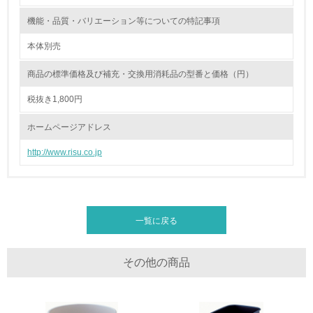
機能・品質・バリエーション等についての特記事項
非該当（化学物質を使用していない）
本体別売
17.
商品の標準価格及び補充・交換用消耗品の型番と価格（円）
<L1> 化学物質の使用量及び外部（大気・水・土壌）への
税抜き1,800円
排出量削減の取り組みを行っている
ホームページアドレス
18.
http://www.risu.co.jp
<L2> 化学物質の使用量及び外部への排出量を把握し、具
体的な削減目標や計画を立てている
廃棄物
一覧に戻る
19.
その他の商品
<L1> 廃棄物の発生量の削減及びリサイクルの推進、適正
処理を行っている
20.