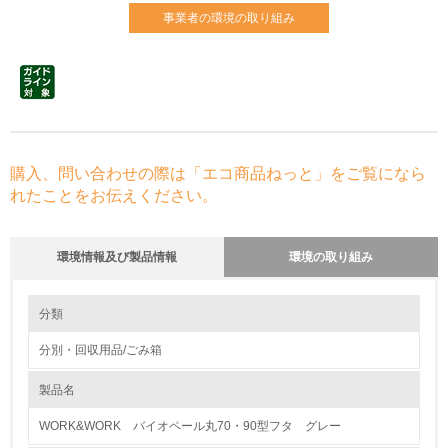
事業者の環境の取り組み
購入、問い合わせの際は「エコ商品ねっと」をご覧になら
れたことをお伝えください。
環境情報及び製品情報
環境の取り組み
環境の取り組み
大気汚染物質に関する取り組み
分類
分別・回収用品/ごみ箱
1.環境取り組み体制
製品名
レベル1
WORK&WORK バイオペール丸70・90型フタ グレー
1.