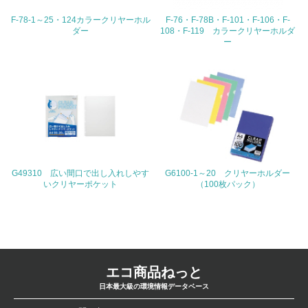
4.環境面・社会面の情報公開他
F-78-1～25・124カラークリヤーホル
F-76・F-78B・F-101・F-106・F-
ダー
108・F-119 カラークリヤーホルダ
26.
ー
<L1> パンフレットやホームページ等で、自社の環境情報
を積極的に公開・提供している
27.
<L1> パンフレットやホームページ等で、自社の社会的取
り組みを積極的に公開・提供している
28.
G49310 広い間口で出し入れしやす
G6100-1～20 クリヤーホルダー
いクリヤーポケット
（100枚パック）
<L2>「２．環境への取り組み」に関する現状の数値や目標
値を公表している
29.
<L2>「３．社会面の取り組み」に関する現状の数値や目標
値を公表している
エコ商品ねっと
日本最大級の環境情報データベース
5.サプライヤーへの取り組み