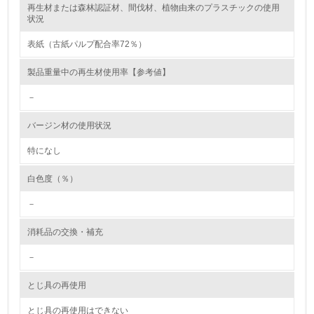
再生材または森林認証材、間伐材、植物由来のプラスチックの使用
レベル2
状況
表紙（古紙パルプ配合率72％）
5.
製品重量中の再生材使用率【参考値】
環境取り組み体制と成果を定期的に検証して次の活動に活
かしている
－
6.
バージン材の使用状況
従業員が環境方針に基づいて自分の業務の中で行うべき環
境対策を理解し、実践している
特になし
白色度（％）
7.
－
環境活動に関する規格やプログラムを導入している
→ 導入している規格名
消耗品の交換・補充
8.
－
第三者認証を取得している
とじ具の再使用
2.環境への取り組み
とじ具の再使用はできない