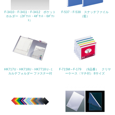
22.
F-3410・F-3411・F-3412 ポケット
F-537・F-538 スナッチファイル
ホルダー（2ﾎﾟｹｯﾄ・4ﾎﾟｹｯﾄ・6ﾎﾟｹｯ
（藍）
<L1> 周辺地域の環境保全活動を行い、自治体や地域団体
ﾄ）
の活動に積極的に参加している
3.社会面の取り組み
23.
<L1> 「人権・労働等」に関する方針、規定等を持ってい
る
24.
HK717U・HK718U・HK7718Ｕ-ミ
F-71SM～F-179 （9品番） クリヤ
カルテフォルダー ファスナー付
ーケース〈マチ付） 8サイズ
<L1> 「公正・適正な取引」に関する方針、規定等を持っ
ている
25.
<L1> 「情報セキュリティ」に関する方針、規定等を持っ
ている