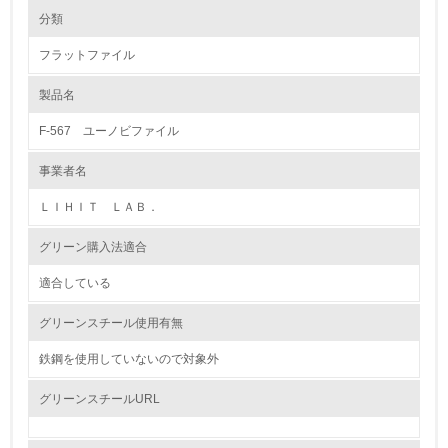
環境の取り組み
大気汚染物質に関する取り組み
分類
フラットファイル
1.環境取り組み体制
製品名
レベル1
F-567 ユーノビファイル
1.
事業者名
環境方針を持っている
ＬＩＨＩＴ ＬＡＢ．
2.
グリーン購入法適合
環境対応の責任体制を定めている
適合している
3.
グリーンスチール使用有無
環境問題に関する従業員教育を行っている
鉄鋼を使用していないので対象外
4.
グリーンスチールURL
自社に関係する主要な環境法規制を把握し、順守している