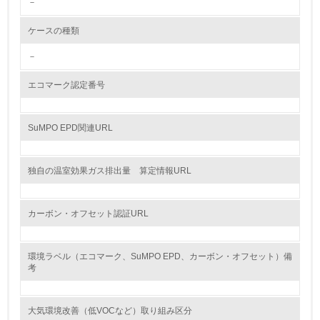
－
<L2> 環境配慮型製品・サービスの製造・販売状況を把握
し、具体的な販売目標や計画を立てている
ケースの種類
グリーン購入
－
13.
エコマーク認定番号
<L1> グリーン購入の取り組み方針を有し、グリーン購入
を行っている
SuMPO EPD関連URL
14.
独自の温室効果ガス排出量 算定情報URL
<L2> 購入している製品・サービスの量と種類を把握し、
具体的な目標や計画を立てている
カーボン・オフセット認証URL
包装・物流
環境ラベル（エコマーク、SuMPO EPD、カーボン・オフセット）備
考
非該当（包装・物流を必要とする業務を行っていない）
15.
大気環境改善（低VOCなど）取り組み区分