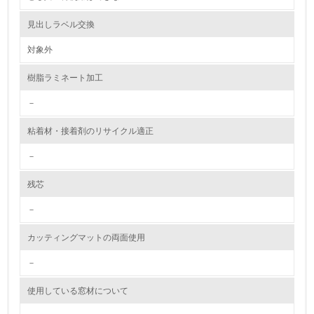
資源・エネルギー
見出しラベル交換
対象外
9.
樹脂ラミネート加工
<L1> 資源（投入原料、水等）とエネルギー（電力、重
油、ガス）の使用量削減の取り組みを行っている
－
10.
粘着材・接着剤のリサイクル適正
<L2> 資源とエネルギーの使用量の把握をし、具体的な削
－
減目標や計画を立てている
残芯
環境配慮型製品・サービスの製造・販売
－
11.
カッティングマットの両面使用
<L1> 環境配慮型製品・サービスの製造・販売を積極的に
行っている
－
使用している窓材について
12.