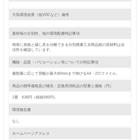
<L1> 環境負荷ができるだけ小さい包装・梱包を行ってい
る
大気環境改善（低VOCなど）備考
16.
素材毎の分別性、他の環境配慮特記事項
<L2> 環境負荷ができるだけ小さい物流を行っている
簡単に表紙と綴じ具を分離できる分別廃棄工夫商品紙の原材料は合
化学物質
法性を確認しています。
機能・品質・バリエーション等についての特記事項
非該当（化学物質を使用していない）
書類量に応じて背幅が最大80mmまで伸びるA4・2穴ファイル。
17.
商品の標準価格及び補充・交換用消耗品の型番と価格（円）
<L1> 化学物質の使用量及び外部（大気・水・土壌）への
1冊 638円（税抜580円）
排出量削減の取り組みを行っている
環境報告書
18.
なし
<L2> 化学物質の使用量及び外部への排出量を把握し、具
体的な削減目標や計画を立てている
ホームページアドレス