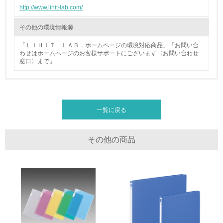
http://www.lihit-lab.com/
廃棄物
その他の環境情報源
19.
「ＬＩＨＩＴ ＬＡＢ．ホームページの環境対応商品」「お問い合
<L1> 廃棄物の発生量の削減及びリサイクルの推進、適正
わせはホームページのお客様サポートにございます〈お問い合わせ
処理を行っている
窓口〉まで」
20.
<L2> 発生する廃棄物の量と種類を把握し、具体的な削
減・リサイクル目標や計画を立てている
一覧に戻る
生物多様性保全
その他の商品
21.
<L1> 「生物多様性保全」に関する取り組み（例：森林保
全活動＜植林、天然林保護、間伐＞、認証品の購入、原材
料のトレーサビリティの確認等）を行っている
地域への貢献