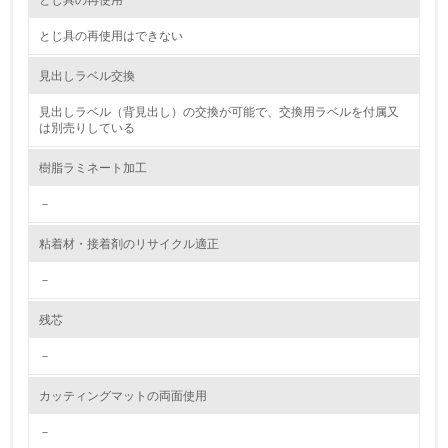
とじ具の再使用
2.環境への取り組み
とじ具の再使用はできない
資源・エネルギー
見出しラベル交換
見出しラベル（背見出し）の交換が可能で、交換用ラベルを付属又
9.
は別売りしている
<L1> 資源（投入原料、水等）とエネルギー（電力、重
樹脂ラミネート加工
油、ガス）の使用量削減の取り組みを行っている
－
10.
粘着材・接着剤のリサイクル適正
<L2> 資源とエネルギーの使用量の把握をし、具体的な削
減目標や計画を立てている
－
環境配慮型製品・サービスの製造・販売
残芯
－
11.
カッティングマットの両面使用
<L1> 環境配慮型製品・サービスの製造・販売を積極的に
行っている
－