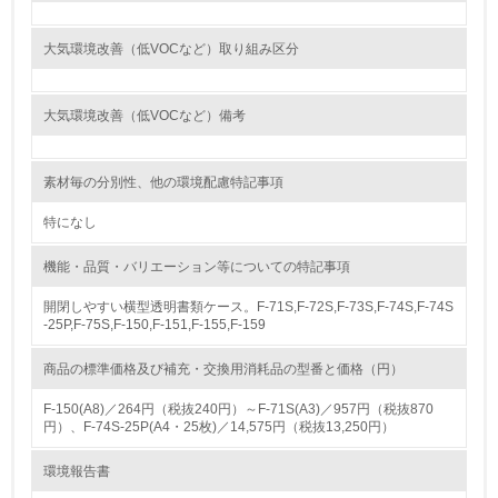
15.
大気環境改善（低VOCなど）取り組み区分
<L1> 環境負荷ができるだけ小さい包装・梱包を行ってい
る
大気環境改善（低VOCなど）備考
16.
<L2> 環境負荷ができるだけ小さい物流を行っている
素材毎の分別性、他の環境配慮特記事項
化学物質
特になし
機能・品質・バリエーション等についての特記事項
非該当（化学物質を使用していない）
開閉しやすい横型透明書類ケース。F-71S,F-72S,F-73S,F-74S,F-74S
-25P,F-75S,F-150,F-151,F-155,F-159
17.
商品の標準価格及び補充・交換用消耗品の型番と価格（円）
<L1> 化学物質の使用量及び外部（大気・水・土壌）への
排出量削減の取り組みを行っている
F-150(A8)／264円（税抜240円）～F-71S(A3)／957円（税抜870
円）、F-74S-25P(A4・25枚)／14,575円（税抜13,250円）
18.
環境報告書
<L2> 化学物質の使用量及び外部への排出量を把握し、具