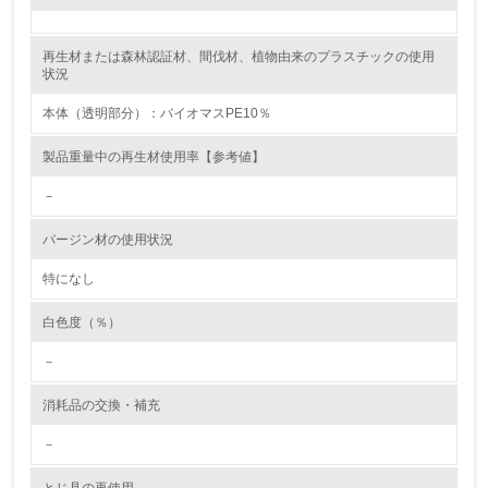
自社に関係する主要な環境法規制を把握し、順守している
再生材または森林認証材、間伐材、植物由来のプラスチックの使用
レベル2
状況
本体（透明部分）：バイオマスPE10％
5.
製品重量中の再生材使用率【参考値】
環境取り組み体制と成果を定期的に検証して次の活動に活
かしている
－
6.
バージン材の使用状況
従業員が環境方針に基づいて自分の業務の中で行うべき環
境対策を理解し、実践している
特になし
白色度（％）
7.
－
環境活動に関する規格やプログラムを導入している
→ 導入している規格名
消耗品の交換・補充
8.
－
第三者認証を取得している