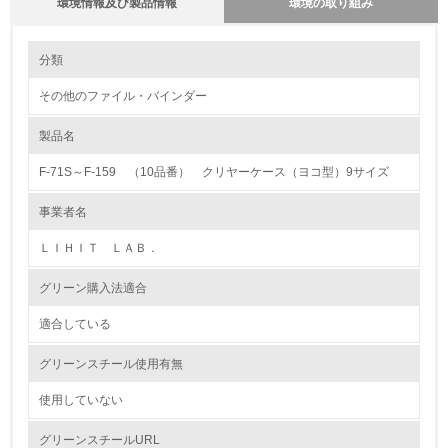
環境情報及び製品情報
環境の取り組み
環境の取り組み
大気汚染物質に関する取り組み
分類
その他のファイル・バインダー
1.環境取り組み体制
製品名
レベル1
F-71S～F-159 （10品番） クリヤーケース（ヨコ型）9サイズ
1.
事業者名
環境方針を持っている
ＬＩＨＩＴ ＬＡＢ．
2.
グリーン購入法適合
環境対応の責任体制を定めている
適合している
3.
グリーンスチール使用有無
環境問題に関する従業員教育を行っている
使用していない
4.
グリーンスチールURL