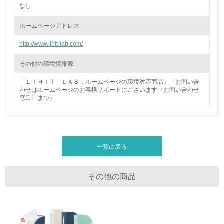
体的な削減目標や計画を立てている
なし
ホームページアドレス
廃棄物
http://www.lihit-lab.com/
19.
その他の環境情報源
<L1> 廃棄物の発生量の削減及びリサイクルの推進、適正
処理を行っている
「ＬＩＨＩＴ ＬＡＢ．ホームページの環境対応商品」「お問い合
わせはホームページのお客様サポートにございます〈お問い合わせ
窓口〉まで」
20.
<L2> 発生する廃棄物の量と種類を把握し、具体的な削
減・リサイクル目標や計画を立てている
一覧に戻る
生物多様性保全
21.
その他の商品
<L1> 「生物多様性保全」に関する取り組み（例：森林保
全活動＜植林、天然林保護、間伐＞、認証品の購入、原材
料のトレーサビリティの確認等）を行っている