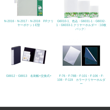
ている
4.環境面・社会面の情報公開他
N-2016・N-2017・N-2018 P.P.クリ
G6010-1、色込・G6031-1・G6032-
26.
ヤーポケットE型
1・G6033-1 クリヤーホルダー〈10枚
パック〉
<L1> パンフレットやホームページ等で、自社の環境情報
を積極的に公開・提供している
27.
<L1> パンフレットやホームページ等で、自社の社会的取
り組みを積極的に公開・提供している
28.
G8812・G8813 名刺帳<交換式>
F-76・F-78B・F-101・F-106・F-
<L2>「２．環境への取り組み」に関する現状の数値や目標
108・F-119 カラークリヤーホルダ
値を公表している
ー
29.
<L2>「３．社会面の取り組み」に関する現状の数値や目標
値を公表している