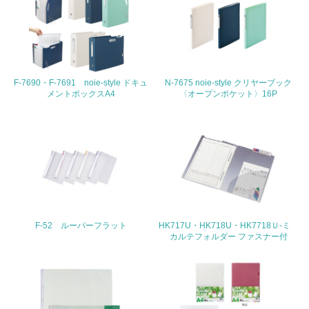
地域への貢献
22.
<L1> 周辺地域の環境保全活動を行い、自治体や地域団体
F-7690・F-7691 noie-style ドキュ
N-7675 noie-style クリヤーブック
の活動に積極的に参加している
メントボックスA4
〈オープンポケット〉16P
3.社会面の取り組み
23.
<L1> 「人権・労働等」に関する方針、規定等を持ってい
る
24.
F-52 ルーパーフラット
HK717U・HK718U・HK7718Ｕ-ミ
カルテフォルダー ファスナー付
<L1> 「公正・適正な取引」に関する方針、規定等を持っ
ている
25.
<L1> 「情報セキュリティ」に関する方針、規定等を持っ