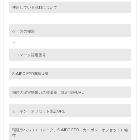
12.
使用している窓材について
<L2> 環境配慮型製品・サービスの製造・販売状況を把握
－
し、具体的な販売目標や計画を立てている
ケースの種類
グリーン購入
－
13.
エコマーク認定番号
<L1> グリーン購入の取り組み方針を有し、グリーン購入
を行っている
SuMPO EPD関連URL
14.
<L2> 購入している製品・サービスの量と種類を把握し、
独自の温室効果ガス排出量 算定情報URL
具体的な目標や計画を立てている
包装・物流
カーボン・オフセット認証URL
環境ラベル（エコマーク、SuMPO EPD、カーボン・オフセット）備
非該当（包装・物流を必要とする業務を行っていない）
考