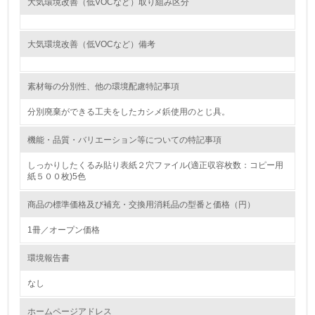
大気環境改善（低VOCなど）取り組み区分
<L1> 環境負荷ができるだけ小さい包装・梱包を行ってい
る
大気環境改善（低VOCなど）備考
16.
<L2> 環境負荷ができるだけ小さい物流を行っている
素材毎の分別性、他の環境配慮特記事項
化学物質
分別廃棄ができる工夫をしたカシメ鋲使用のとじ具。
機能・品質・バリエーション等についての特記事項
非該当（化学物質を使用していない）
しっかりしたくるみ貼り表紙２穴ファイル(適正収容枚数：コピー用
紙５００枚)5色
17.
商品の標準価格及び補充・交換用消耗品の型番と価格（円）
<L1> 化学物質の使用量及び外部（大気・水・土壌）への
排出量削減の取り組みを行っている
1冊／オープン価格
18.
環境報告書
<L2> 化学物質の使用量及び外部への排出量を把握し、具
なし
体的な削減目標や計画を立てている
ホームページアドレス