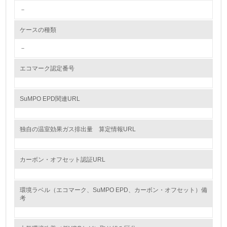
<L2> 環境配慮型製品・サービスの製造・販売状況を把握
－
し、具体的な販売目標や計画を立てている
ケースの種類
グリーン購入
－
13.
エコマーク認定番号
<L1> グリーン購入の取り組み方針を有し、グリーン購入
を行っている
SuMPO EPD関連URL
14.
<L2> 購入している製品・サービスの量と種類を把握し、
独自の温室効果ガス排出量 算定情報URL
具体的な目標や計画を立てている
包装・物流
カーボン・オフセット認証URL
環境ラベル（エコマーク、SuMPO EPD、カーボン・オフセット）備
非該当（包装・物流を必要とする業務を行っていない）
考
15.