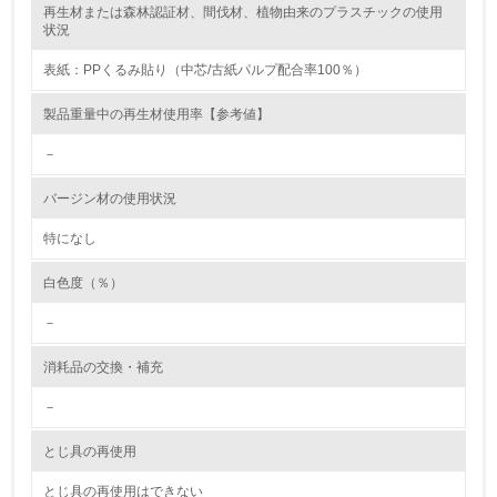
再生材または森林認証材、間伐材、植物由来のプラスチックの使用
レベル2
状況
表紙：PPくるみ貼り（中芯/古紙パルプ配合率100％）
5.
製品重量中の再生材使用率【参考値】
環境取り組み体制と成果を定期的に検証して次の活動に活
かしている
－
6.
バージン材の使用状況
従業員が環境方針に基づいて自分の業務の中で行うべき環
境対策を理解し、実践している
特になし
白色度（％）
7.
－
環境活動に関する規格やプログラムを導入している
→ 導入している規格名
消耗品の交換・補充
8.
－
第三者認証を取得している
とじ具の再使用
2.環境への取り組み
とじ具の再使用はできない