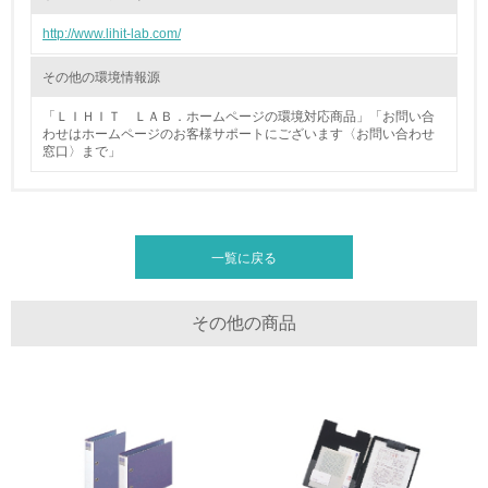
廃棄物
http://www.lihit-lab.com/
19.
その他の環境情報源
<L1> 廃棄物の発生量の削減及びリサイクルの推進、適正
「ＬＩＨＩＴ ＬＡＢ．ホームページの環境対応商品」「お問い合
処理を行っている
わせはホームページのお客様サポートにございます〈お問い合わせ
窓口〉まで」
20.
<L2> 発生する廃棄物の量と種類を把握し、具体的な削
減・リサイクル目標や計画を立てている
一覧に戻る
生物多様性保全
その他の商品
21.
<L1> 「生物多様性保全」に関する取り組み（例：森林保
全活動＜植林、天然林保護、間伐＞、認証品の購入、原材
料のトレーサビリティの確認等）を行っている
地域への貢献