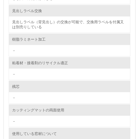
資源・エネルギー
見出しラベル交換
見出しラベル（背見出し）の交換が可能で、交換用ラベルを付属又
9.
は別売りしている
<L1> 資源（投入原料、水等）とエネルギー（電力、重
樹脂ラミネート加工
油、ガス）の使用量削減の取り組みを行っている
－
10.
粘着材・接着剤のリサイクル適正
<L2> 資源とエネルギーの使用量の把握をし、具体的な削
減目標や計画を立てている
－
環境配慮型製品・サービスの製造・販売
残芯
－
11.
カッティングマットの両面使用
<L1> 環境配慮型製品・サービスの製造・販売を積極的に
行っている
－
12.
使用している窓材について