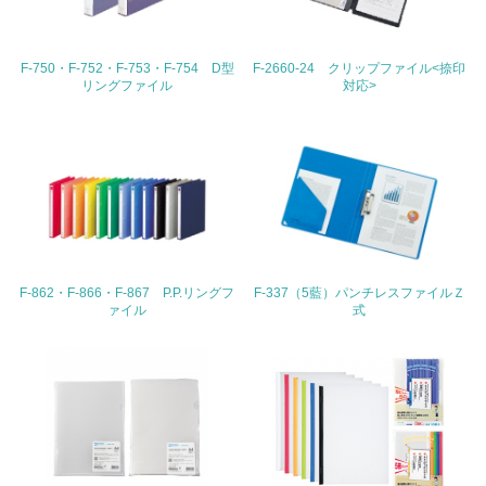
22.
F-750・F-752・F-753・F-754 D型
F-2660-24 クリップファイル<捺印
<L1> 周辺地域の環境保全活動を行い、自治体や地域団体
リングファイル
対応>
の活動に積極的に参加している
3.社会面の取り組み
23.
<L1> 「人権・労働等」に関する方針、規定等を持ってい
る
24.
F-862・F-866・F-867 P.P.リングフ
F-337（5藍）パンチレスファイルＺ
ァイル
式
<L1> 「公正・適正な取引」に関する方針、規定等を持っ
ている
25.
<L1> 「情報セキュリティ」に関する方針、規定等を持っ
ている