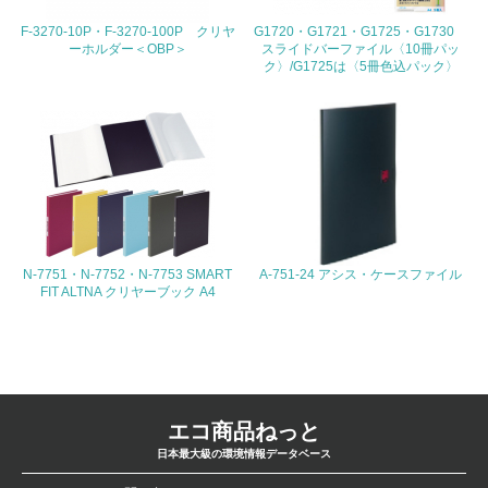
4.環境面・社会面の情報公開他
F-3270-10P・F-3270-100P クリヤ
G1720・G1721・G1725・G1730
ーホルダー＜OBP＞
スライドバーファイル〈10冊パッ
26.
ク〉/G1725は〈5冊色込パック〉
<L1> パンフレットやホームページ等で、自社の環境情報
を積極的に公開・提供している
27.
<L1> パンフレットやホームページ等で、自社の社会的取
り組みを積極的に公開・提供している
28.
N-7751・N-7752・N-7753 SMART
A-751-24 アシス・ケースファイル
FIT ALTNA クリヤーブック A4
<L2>「２．環境への取り組み」に関する現状の数値や目標
値を公表している
29.
<L2>「３．社会面の取り組み」に関する現状の数値や目標
値を公表している
エコ商品ねっと
日本最大級の環境情報データベース
5.サプライヤーへの取り組み