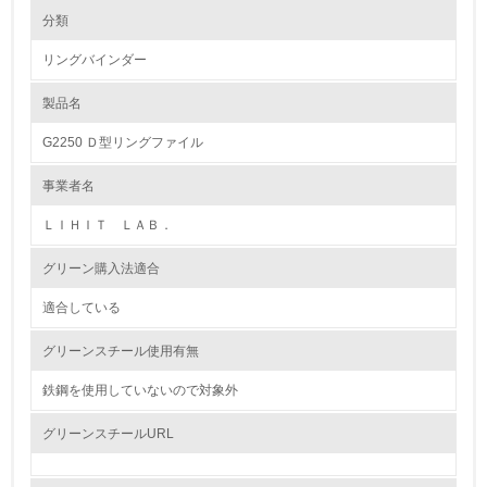
環境の取り組み
大気汚染物質に関する取り組み
分類
リングバインダー
1.環境取り組み体制
製品名
レベル1
G2250 Ｄ型リングファイル
1.
事業者名
環境方針を持っている
ＬＩＨＩＴ ＬＡＢ．
2.
グリーン購入法適合
環境対応の責任体制を定めている
適合している
3.
グリーンスチール使用有無
環境問題に関する従業員教育を行っている
鉄鋼を使用していないので対象外
4.
グリーンスチールURL
自社に関係する主要な環境法規制を把握し、順守している