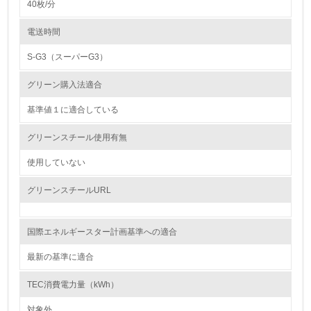
40枚/分
4.
電送時間
自社に関係する主要な環境法規制を把握し、順守している
S-G3（スーパーG3）
レベル2
グリーン購入法適合
基準値１に適合している
5.
グリーンスチール使用有無
環境取り組み体制と成果を定期的に検証して次の活動に活
かしている
使用していない
6.
グリーンスチールURL
従業員が環境方針に基づいて自分の業務の中で行うべき環
境対策を理解し、実践している
国際エネルギースター計画基準への適合
7.
最新の基準に適合
環境活動に関する規格やプログラムを導入している
→ 導入している規格名 ISO14000
TEC消費電力量（kWh）
8.
対象外