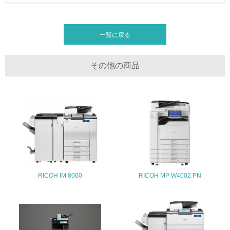
全活動＜植林、天然林保護、間伐＞、認証品の購入、原材
料のトレーサビリティの確認等）を行っている
一覧に戻る
地域への貢献
22.
その他の商品
<L1> 周辺地域の環境保全活動を行い、自治体や地域団体
の活動に積極的に参加している
3.社会面の取り組み
23.
<L1> 「人権・労働等」に関する方針、規定等を持ってい
る
RICOH IM 8000
RICOH MP W4002 PN
24.
<L1> 「公正・適正な取引」に関する方針、規定等を持っ
ている