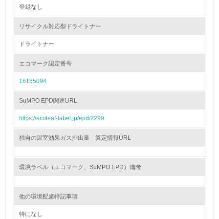
登録なし
非該当（包装・物流を必要とする業務を行っていない）
リサイクル対応型ドライトナー
15.
ドライトナー
<L1> 環境負荷ができるだけ小さい包装・梱包を行ってい
る
エコマーク認定番号
16155094
16.
<L2> 環境負荷ができるだけ小さい物流を行っている
SuMPO EPD関連URL
https://ecoleaf-label.jp/epd/2299
化学物質
独自の温室効果ガス排出量 算定情報URL
非該当（化学物質を使用していない）
環境ラベル（エコマーク、SuMPO EPD）備考
17.
<L1> 化学物質の使用量及び外部（大気・水・土壌）への
他の環境配慮特記事項
排出量削減の取り組みを行っている
特になし