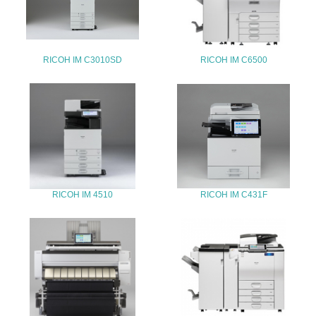
25.
<L1> 「情報セキュリティ」に関する方針、規定等を持っ
ている
RICOH IM C3010SD
RICOH IM C6500
4.環境面・社会面の情報公開他
26.
<L1> パンフレットやホームページ等で、自社の環境情報
を積極的に公開・提供している
27.
RICOH IM 4510
RICOH IM C431F
<L1> パンフレットやホームページ等で、自社の社会的取
り組みを積極的に公開・提供している
28.
<L2>「２．環境への取り組み」に関する現状の数値や目標
値を公表している
29.