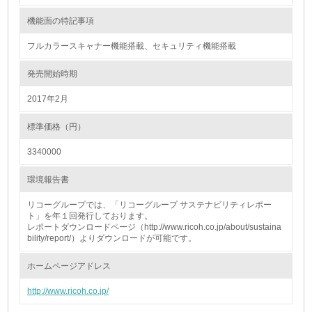
18.
機能面の特記事項
<L2> 化学物質の使用量及び外部への排出量を把握し、具
体的な削減目標や計画を立てている
フルカラースキャナー機能搭載、セキュリティ機能搭載
発売開始時期
廃棄物
2017年2月
19.
標準価格（円）
<L1> 廃棄物の発生量の削減及びリサイクルの推進、適正
処理を行っている
3340000
20.
環境報告書
<L2> 発生する廃棄物の量と種類を把握し、具体的な削
リコーグループでは、「リコーグループ サステナビリティレポー
減・リサイクル目標や計画を立てている
ト」を年１回発行しております。
レポートダウンロードページ（http://www.ricoh.co.jp/about/sustaina
bility/report/）よりダウンロードが可能です。
生物多様性保全
ホームページアドレス
21.
http://www.ricoh.co.jp/
<L1> 「生物多様性保全」に関する取り組み（例：森林保