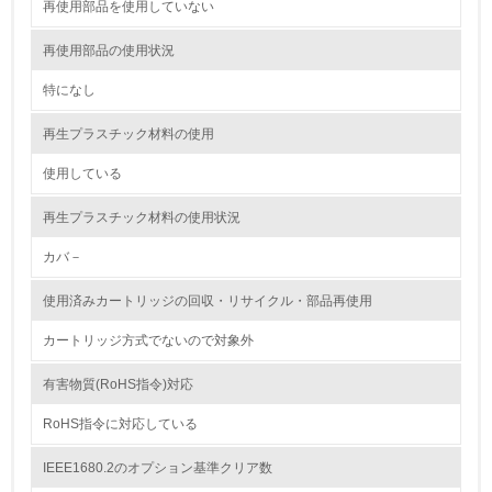
<L1> 環境配慮型製品・サービスの製造・販売を積極的に
再使用部品を使用していない
行っている
再使用部品の使用状況
12.
特になし
<L2> 環境配慮型製品・サービスの製造・販売状況を把握
し、具体的な販売目標や計画を立てている
再生プラスチック材料の使用
使用している
グリーン購入
再生プラスチック材料の使用状況
13.
カバ－
<L1> グリーン購入の取り組み方針を有し、グリーン購入
を行っている
使用済みカートリッジの回収・リサイクル・部品再使用
14.
カートリッジ方式でないので対象外
<L2> 購入している製品・サービスの量と種類を把握し、
有害物質(RoHS指令)対応
具体的な目標や計画を立てている
RoHS指令に対応している
包装・物流
IEEE1680.2のオプション基準クリア数