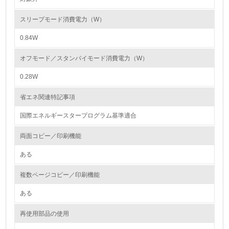
第三者認証を取得している
スリープモード消費電力（W）
0.84W
2.環境への取り組み
オフモード／スタンバイモード消費電力（W）
資源・エネルギー
0.28W
9.
省エネ関連特記事項
<L1> 資源（投入原料、水等）とエネルギー（電力、重
油、ガス）の使用量削減の取り組みを行っている
国際エネルギースタープログラム基準適合
10.
両面コピー／印刷機能
ある
<L2> 資源とエネルギーの使用量の把握をし、具体的な削
減目標や計画を立てている
複数ページコピー／印刷機能
環境配慮型製品・サービスの製造・販売
ある
11.
再使用部品の使用