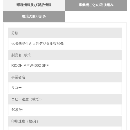
環境情報及び製品情報
事業者ごとの取り組み
環境の取り組み
環境の取り組み
製品本体とカートリッジの回収・リサイクルのしくみ
分類
当社では使用済み製品の回収の仕組みを単なる回収からリサイクルの為の
回収に変えています。最寄りの販売店に集められる使用済み製品をさらに
拡張機能付き大判デジタル複写機
全国１９の回収センターへと輸送し、集められた製品本体から指定された
1.環境取り組み体制
部品、ユニットを抜き取り、再生センターに輸送しています。その過程で
コメットサークルに従った最適な処理（製品リサイクル・部品リサイク
製品名･形式
レベル1
ル・マテリアルリサイクル・ケミカルリサイクル等）を行うために、提携
会社と協力して再資源化率１００％に向けて取り組んでいます。カートリ
RICOH MP W4002 SPF
ッジでは、従来からある販売店ルートの他にサービスルートを新たに追加
1.
し、リコーグループ全体で積極的に回収を行っています。リサイクル全般
において再生センターで選別・分解・分別処理を行ない、新品と同一基準
事業者名
でリサイクル各工程の品質管理を行なっています。今後もお客様のニーズ
環境方針を持っている
にあった「環境調和型製品」を開発し提供して行きます。
リコー
2.
バイオプラスチックの環境影響評価
コピー速度（枚/分）
環境対応の責任体制を定めている
リコーは、石油樹脂に代わる新しい製品素材を業界ではじめて、複写機部
品に採用しました。
40枚/分
石油に代わる環境負荷低減素材の実用化に挑戦していきます。
3.
http://www.ricoh.co.jp/ecology/technologies/products/01_01.html
印刷速度（枚/分）
環境問題に関する従業員教育を行っている