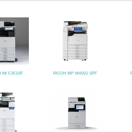
<L1> 「生物多様性保全」に関する取り組み（例：森林保全活
購入、原材料のトレーサビリティの確認等）を行っている
地域への貢献
<L1> 周辺地域の環境保全活動を行い、自治体や地域団体の活
社会面の取り組み
 IM C3510F
RICOH MP W4002 SPF
チェック項目
<L1> 「人権・労働等」に関する方針、規定等を持っている
<L1> 「公正・適正な取引」に関する方針、規定等を持っている
<L1> 「情報セキュリティ」に関する方針、規定等を持っている