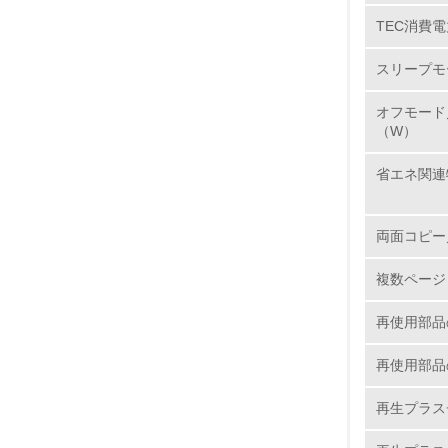
TEC消費電
5.
スリープモ
6.
オフモード
7.
（W）
省エネ関連
8.
両面コピー
2.
複数ページ
No.
再使用部品
再使用部品
9.
再生プラス
10.