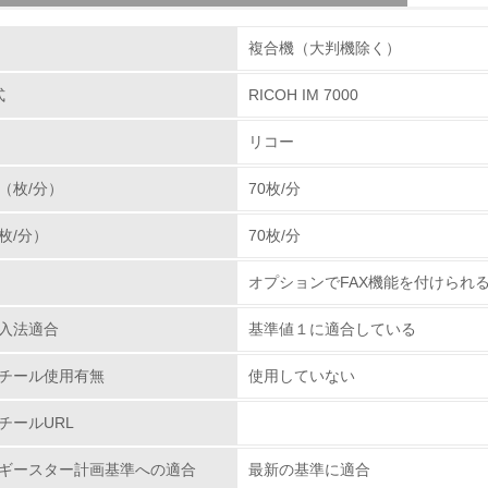
組み
体とカートリッジの回収・リサイクルのしくみ
複合機（大判機除く）
使用済み製品の回収の仕組みを単なる回収からリサイク
る使用済み製品をさらに全国１９の回収センターへと輸
式
RICOH IM 7000
環境取り組み体制
を抜き取り、再生センターに輸送しています。その過程
リコー
・部品リサイクル・マテリアルリサイクル・ケミカルリ
チェック項目
率１００％に向けて取り組んでいます。カートリッジで
（枚/分）
70枚/分
たに追加し、リコーグループ全体で積極的に回収を行っ
レベル1
分解・分別処理を行ない、新品と同一基準でリサイクル
枚/分）
70枚/分
ズにあった「環境調和型製品」を開発し提供して行きま
環境方針を持っている
オプションでFAX機能を付けられ
環境対応の責任体制を定めている
プラスチックの環境影響評価
入法適合
基準値１に適合している
、石油樹脂に代わる新しい製品素材を業界ではじめて、
環境問題に関する従業員教育を行っている
わる環境負荷低減素材の実用化に挑戦していきます。
チール使用有無
使用していない
.ricoh.co.jp/ecology/technologies/products/01_01.html
自社に関係する主要な環境法規制を把握し、順守している
チールURL
レベル2
ギースター計画基準への適合
最新の基準に適合