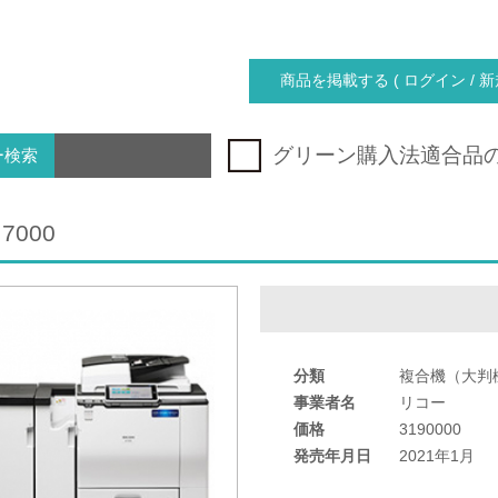
商品を掲載する ( ログイン / 新
グリーン購入法適合品
ー検索
 7000
分類
複合機（大判
事業者名
リコー
価格
3190000
発売年月日
2021年1月