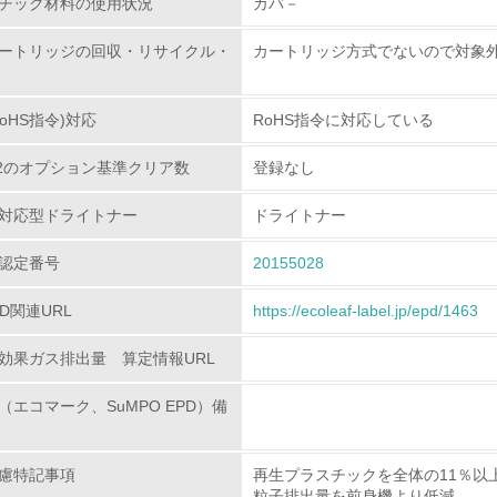
チック材料の使用状況
カバ－
環境配慮型製品・サービスの
ートリッジの回収・リサイクル・
カートリッジ方式でないので対象
<L1> 環境配慮型製品・サービスの製造・販売を積極的に行って
oHS指令)対応
RoHS指令に対応している
<L2> 環境配慮型製品・サービスの製造・販売状況を把握し、
80.2のオプション基準クリア数
登録なし
グリーン購入
対応型ドライトナー
ドライトナー
認定番号
20155028
<L1> グリーン購入の取り組み方針を有し、グリーン購入を行っ
PD関連URL
https://ecoleaf-label.jp/epd/1463
<L2> 購入している製品・サービスの量と種類を把握し、具体
効果ガス排出量 算定情報URL
包装・物流
（エコマーク、SuMPO EPD）備
非該当（包装・物流を必要とする業務を行っていない）
慮特記事項
再生プラスチックを全体の11％以
<L1> 環境負荷ができるだけ小さい包装・梱包を行っている
粒子排出量を前身機より低減