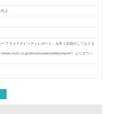
性向上
ループ サステナビリティレポート」を年１回発行しておりま
量削減の取り組みを行っている
icoh.co.jp/about/sustainability/report/）よりダウン
な削減目標や計画を立てている
を行っている
サイクル目標や計画を立てている