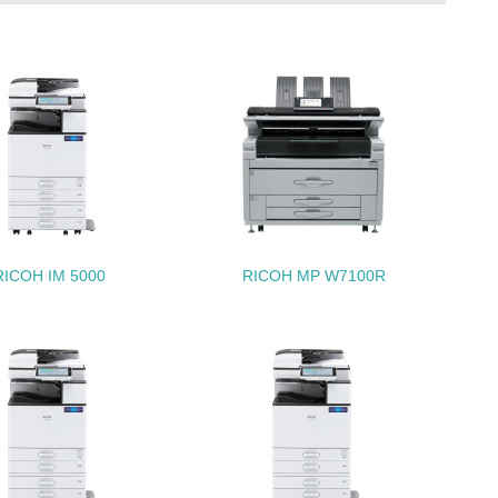
動＜植林、天然林保護、間伐＞、認証品の
動に積極的に参加している
RICOH IM 5000
RICOH MP W7100R
チェック