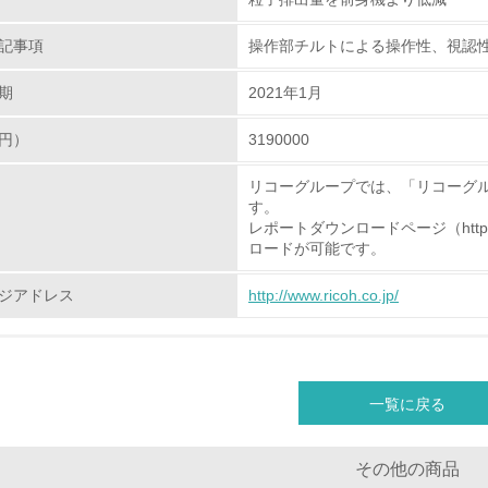
<L2> 環境負荷ができるだけ小さい物流を行っている
記事項
操作部チルトによる操作性、視認
化学物質
期
2021年1月
円）
3190000
非該当（化学物質を使用していない）
リコーグループでは、「リコーグ
<L1> 化学物質の使用量及び外部（大気・水・土壌）への排出
す。
レポートダウンロードページ（http://www.r
<L2> 化学物質の使用量及び外部への排出量を把握し、具体的
ロードが可能です。
ジアドレス
http://www.ricoh.co.jp/
廃棄物
<L1> 廃棄物の発生量の削減及びリサイクルの推進、適正処理
一覧に戻る
<L2> 発生する廃棄物の量と種類を把握し、具体的な削減・リ
生物多様性保全
その他の商品