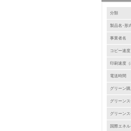
環境の取り
製品本
分類
当社では
集められ
製品名･形
1.
ユニット
事業者名
サイクル
No.
再資源化
コピー速度
ートを新
で選別・
印刷速度（
様のニー
1.
電送時間
2.
バイオ
グリーン購
リコーは
3.
石油に代
グリーンス
http://www
4.
グリーンス
国際エネル