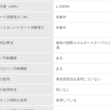
力量（kWh）
1.23kWh
環境取り組み体制と成果を定期的に検証して次の活動に活かし
ード消費電力（W）
対象外
従業員が環境方針に基づいて自分の業務の中で行うべき環境対
／スタンバイモード消費電力
対象外
環境活動に関する規格やプログラムを導入している
→ 導入している規格名 ISO14000
特記事項
最新の国際エネルギースタープログ
第三者認証を取得している
減
／印刷機能
ある
環境への取り組み
コピー／印刷機能
ある
チェック項目
の使用
再使用部品を使用していない
資源・エネルギー
の使用状況
特になし
<L1> 資源（投入原料、水等）とエネルギー（電力、重油、ガ
チック材料の使用
使用している
<L2> 資源とエネルギーの使用量の把握をし、具体的な削減目