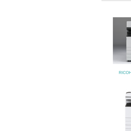
21.
22.
3.
RICOH
No.
23.
24.
25.