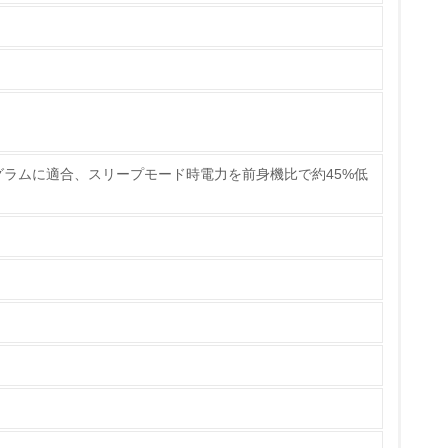
ている
策を理解し、実践している
ラムに適合、スリープモード時電力を前身機比で約45%低
チェック
ス）の使用量削減の取り組みを行っている
標や計画を立てている