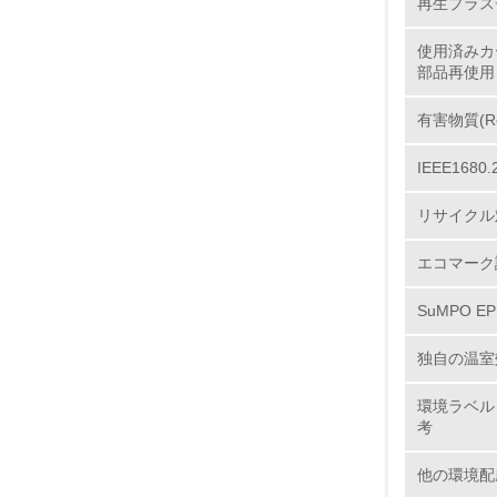
再生プラス
使用済みカ
部品再使用
11.
有害物質(R
12.
IEEE16
リサイクル
エコマーク
13.
SuMPO E
14.
独自の温室
環境ラベル
考
他の環境配
15.