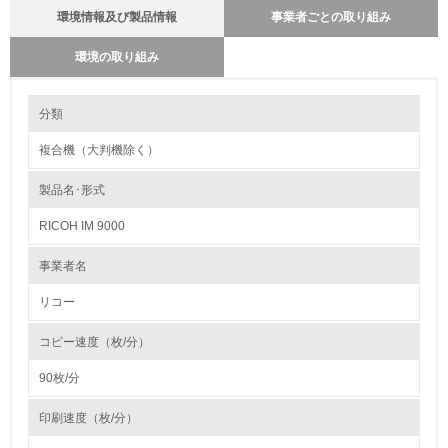
環境情報及び製品情報
事業者ごとの取り組み
環境の取り組み
環境の取り組み
製品本体とカートリッジの回収・リサイクルのしくみ
分類
当社では使用済み製品の回収の仕組みを単なる回収からリサイクルの為の
回収に変えています。最寄りの販売店に集められる使用済み製品をさらに
複合機（大判機除く）
全国１９の回収センターへと輸送し、集められた製品本体から指定された
1.環境取り組み体制
部品、ユニットを抜き取り、再生センターに輸送しています。その過程で
コメットサークルに従った最適な処理（製品リサイクル・部品リサイク
製品名･形式
レベル1
ル・マテリアルリサイクル・ケミカルリサイクル等）を行うために、提携
会社と協力して再資源化率１００％に向けて取り組んでいます。カートリ
RICOH IM 9000
ッジでは、従来からある販売店ルートの他にサービスルートを新たに追加
1.
し、リコーグループ全体で積極的に回収を行っています。リサイクル全般
において再生センターで選別・分解・分別処理を行ない、新品と同一基準
事業者名
でリサイクル各工程の品質管理を行なっています。今後もお客様のニーズ
環境方針を持っている
にあった「環境調和型製品」を開発し提供して行きます。
リコー
2.
バイオプラスチックの環境影響評価
コピー速度（枚/分）
環境対応の責任体制を定めている
リコーは、石油樹脂に代わる新しい製品素材を業界ではじめて、複写機部
品に採用しました。
90枚/分
石油に代わる環境負荷低減素材の実用化に挑戦していきます。
3.
http://www.ricoh.co.jp/ecology/technologies/products/01_01.html
印刷速度（枚/分）
環境問題に関する従業員教育を行っている