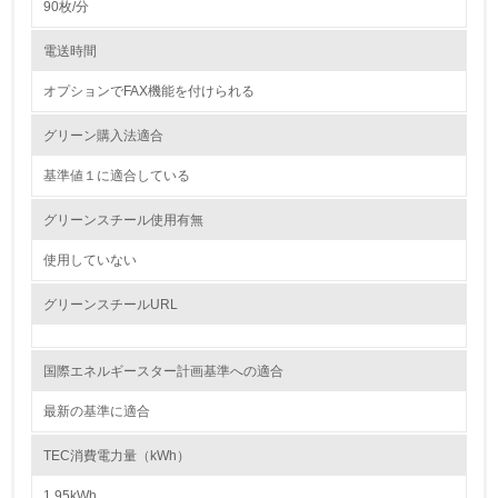
90枚/分
4.
電送時間
自社に関係する主要な環境法規制を把握し、順守している
オプションでFAX機能を付けられる
レベル2
グリーン購入法適合
基準値１に適合している
5.
グリーンスチール使用有無
環境取り組み体制と成果を定期的に検証して次の活動に活
かしている
使用していない
6.
グリーンスチールURL
従業員が環境方針に基づいて自分の業務の中で行うべき環
境対策を理解し、実践している
国際エネルギースター計画基準への適合
7.
最新の基準に適合
環境活動に関する規格やプログラムを導入している
→ 導入している規格名 ISO14000
TEC消費電力量（kWh）
8.
1.95kWh