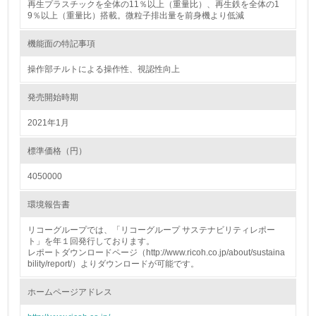
再生プラスチックを全体の11％以上（重量比）、再生鉄を全体の1
18.
9％以上（重量比）搭載。微粒子排出量を前身機より低減
<L2> 化学物質の使用量及び外部への排出量を把握し、具
機能面の特記事項
体的な削減目標や計画を立てている
操作部チルトによる操作性、視認性向上
廃棄物
発売開始時期
19.
2021年1月
<L1> 廃棄物の発生量の削減及びリサイクルの推進、適正
処理を行っている
標準価格（円）
4050000
20.
環境報告書
<L2> 発生する廃棄物の量と種類を把握し、具体的な削
減・リサイクル目標や計画を立てている
リコーグループでは、「リコーグループ サステナビリティレポー
ト」を年１回発行しております。
生物多様性保全
レポートダウンロードページ（http://www.ricoh.co.jp/about/sustaina
bility/report/）よりダウンロードが可能です。
21.
ホームページアドレス
<L1> 「生物多様性保全」に関する取り組み（例：森林保