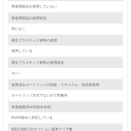
<L1> 環境配慮型製品・サービスの製造・販売を積極的に
行っている
再使用部品を使用していない
再使用部品の使用状況
12.
特になし
<L2> 環境配慮型製品・サービスの製造・販売状況を把握
し、具体的な販売目標や計画を立てている
再生プラスチック材料の使用
グリーン購入
使用している
13.
再生プラスチック材料の使用状況
カバ－
<L1> グリーン購入の取り組み方針を有し、グリーン購入
を行っている
使用済みカートリッジの回収・リサイクル・部品再使用
14.
カートリッジ方式でないので対象外
<L2> 購入している製品・サービスの量と種類を把握し、
具体的な目標や計画を立てている
有害物質(RoHS指令)対応
RoHS指令に対応している
包装・物流
IEEE1680.2のオプション基準クリア数