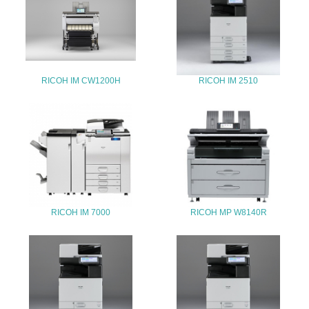
25.
<L1> 「情報セキュリティ」に関する方針、規定等を持っ
ている
4.環境面・社会面の情報公開他
RICOH IM CW1200H
RICOH IM 2510
26.
<L1> パンフレットやホームページ等で、自社の環境情報
を積極的に公開・提供している
27.
<L1> パンフレットやホームページ等で、自社の社会的取
り組みを積極的に公開・提供している
RICOH IM 7000
RICOH MP W8140R
28.
<L2>「２．環境への取り組み」に関する現状の数値や目標
値を公表している
29.