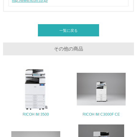
http://www.ricoh.co.jp/
全活動＜植林、天然林保護、間伐＞、認証品の購入、原材
料のトレーサビリティの確認等）を行っている
地域への貢献
一覧に戻る
22.
その他の商品
<L1> 周辺地域の環境保全活動を行い、自治体や地域団体
の活動に積極的に参加している
3.社会面の取り組み
23.
<L1> 「人権・労働等」に関する方針、規定等を持ってい
る
24.
RICOH IM 3500
RICOH IM C3000F CE
<L1> 「公正・適正な取引」に関する方針、規定等を持っ
ている