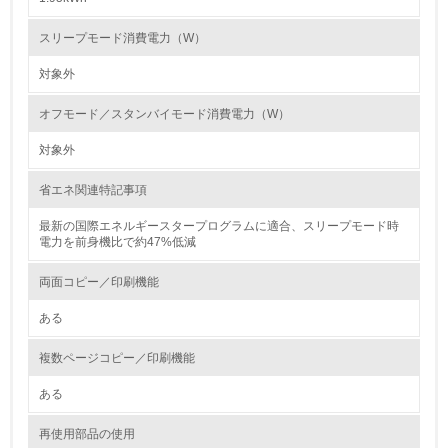
第三者認証を取得している
スリープモード消費電力（W）
対象外
2.環境への取り組み
オフモード／スタンバイモード消費電力（W）
資源・エネルギー
対象外
9.
省エネ関連特記事項
<L1> 資源（投入原料、水等）とエネルギー（電力、重
油、ガス）の使用量削減の取り組みを行っている
最新の国際エネルギースタープログラムに適合、スリープモード時
電力を前身機比で約47%低減
10.
両面コピー／印刷機能
<L2> 資源とエネルギーの使用量の把握をし、具体的な削
ある
減目標や計画を立てている
複数ページコピー／印刷機能
環境配慮型製品・サービスの製造・販売
ある
11.
再使用部品の使用