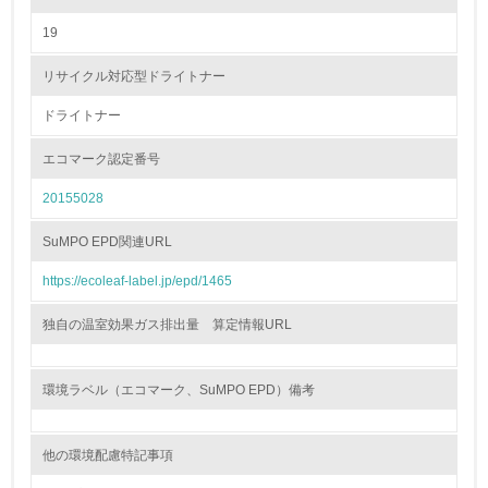
19
非該当（包装・物流を必要とする業務を行っていない）
リサイクル対応型ドライトナー
15.
ドライトナー
<L1> 環境負荷ができるだけ小さい包装・梱包を行ってい
る
エコマーク認定番号
16.
20155028
<L2> 環境負荷ができるだけ小さい物流を行っている
SuMPO EPD関連URL
化学物質
https://ecoleaf-label.jp/epd/1465
独自の温室効果ガス排出量 算定情報URL
非該当（化学物質を使用していない）
環境ラベル（エコマーク、SuMPO EPD）備考
17.
<L1> 化学物質の使用量及び外部（大気・水・土壌）への
排出量削減の取り組みを行っている
他の環境配慮特記事項