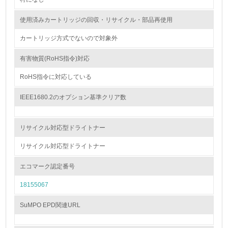
<L1> グリーン購入の取り組み方針を有し、グリーン購入
使用済みカートリッジの回収・リサイクル・部品再使用
を行っている
カートリッジ方式でないので対象外
14.
有害物質(RoHS指令)対応
<L2> 購入している製品・サービスの量と種類を把握し、
具体的な目標や計画を立てている
RoHS指令に対応している
包装・物流
IEEE1680.2のオプション基準クリア数
リサイクル対応型ドライトナー
非該当（包装・物流を必要とする業務を行っていない）
リサイクル対応型ドライトナー
15.
エコマーク認定番号
<L1> 環境負荷ができるだけ小さい包装・梱包を行ってい
る
18155067
16.
SuMPO EPD関連URL
<L2> 環境負荷ができるだけ小さい物流を行っている