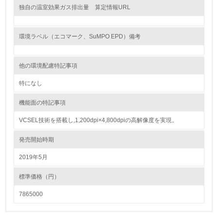
独自の温室効果ガス排出量 算定情報URL
化学物質
環境ラベル（エコマーク、SuMPO EPD）備考
非該当（化学物質を使用していない）
他の環境配慮特記事項
17.
特になし
<L1> 化学物質の使用量及び外部（大気・水・土壌）への
排出量削減の取り組みを行っている
機能面の特記事項
18.
VCSEL技術を搭載し,1,200dpi×4,800dpiの高解像度を実現。
<L2> 化学物質の使用量及び外部への排出量を把握し、具
発売開始時期
体的な削減目標や計画を立てている
2019年5月
廃棄物
標準価格（円）
19.
7865000
<L1> 廃棄物の発生量の削減及びリサイクルの推進、適正
処理を行っている