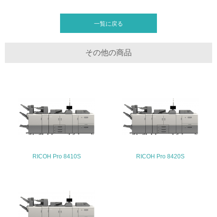
20.
一覧に戻る
<L2> 発生する廃棄物の量と種類を把握し、具体的な削
減・リサイクル目標や計画を立てている
その他の商品
生物多様性保全
21.
<L1> 「生物多様性保全」に関する取り組み（例：森林保
全活動＜植林、天然林保護、間伐＞、認証品の購入、原材
料のトレーサビリティの確認等）を行っている
地域への貢献
RICOH Pro 8410S
RICOH Pro 8420S
22.
<L1> 周辺地域の環境保全活動を行い、自治体や地域団体
の活動に積極的に参加している