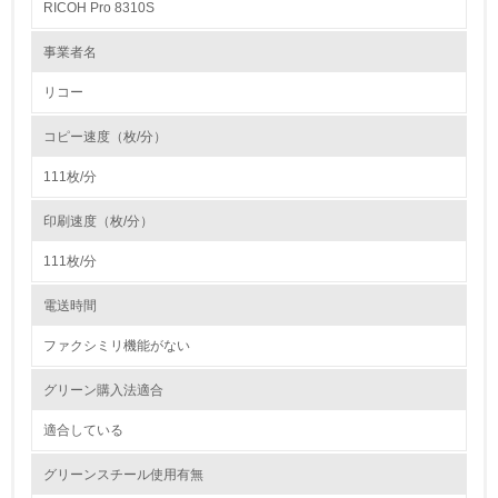
RICOH Pro 8310S
1.
事業者名
環境方針を持っている
リコー
2.
コピー速度（枚/分）
環境対応の責任体制を定めている
111枚/分
3.
印刷速度（枚/分）
環境問題に関する従業員教育を行っている
111枚/分
4.
電送時間
自社に関係する主要な環境法規制を把握し、順守している
ファクシミリ機能がない
レベル2
グリーン購入法適合
適合している
5.
グリーンスチール使用有無
環境取り組み体制と成果を定期的に検証して次の活動に活
かしている