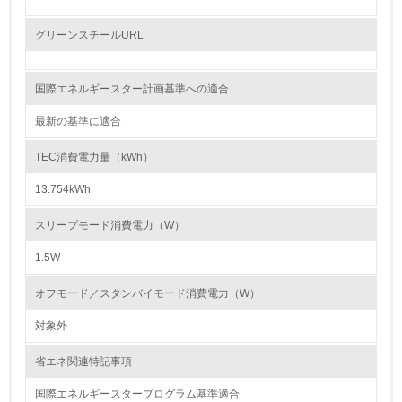
6.
グリーンスチールURL
従業員が環境方針に基づいて自分の業務の中で行うべき環
境対策を理解し、実践している
国際エネルギースター計画基準への適合
7.
最新の基準に適合
環境活動に関する規格やプログラムを導入している
TEC消費電力量（kWh）
→ 導入している規格名 ISO14001
13.754kWh
8.
スリープモード消費電力（W）
第三者認証を取得している
1.5W
2.環境への取り組み
オフモード／スタンバイモード消費電力（W）
資源・エネルギー
対象外
9.
省エネ関連特記事項
<L1> 資源（投入原料、水等）とエネルギー（電力、重
国際エネルギースタープログラム基準適合