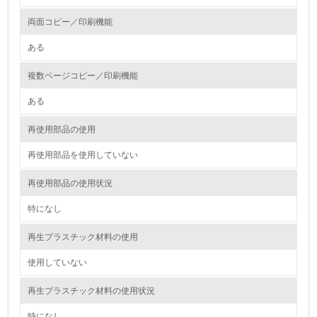
油、ガス）の使用量削減の取り組みを行っている
両面コピー／印刷機能
10.
ある
<L2> 資源とエネルギーの使用量の把握をし、具体的な削
減目標や計画を立てている
複数ページコピー／印刷機能
ある
環境配慮型製品・サービスの製造・販売
再使用部品の使用
11.
再使用部品を使用していない
<L1> 環境配慮型製品・サービスの製造・販売を積極的に
行っている
再使用部品の使用状況
12.
特になし
<L2> 環境配慮型製品・サービスの製造・販売状況を把握
再生プラスチック材料の使用
し、具体的な販売目標や計画を立てている
使用していない
グリーン購入
再生プラスチック材料の使用状況
13.
特になし