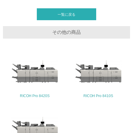
20.
一覧に戻る
<L2> 発生する廃棄物の量と種類を把握し、具体的な削
減・リサイクル目標や計画を立てている
その他の商品
生物多様性保全
21.
<L1> 「生物多様性保全」に関する取り組み（例：森林保
全活動＜植林、天然林保護、間伐＞、認証品の購入、原材
料のトレーサビリティの確認等）を行っている
地域への貢献
RICOH Pro 8420S
RICOH Pro 8410S
22.
<L1> 周辺地域の環境保全活動を行い、自治体や地域団体
の活動に積極的に参加している