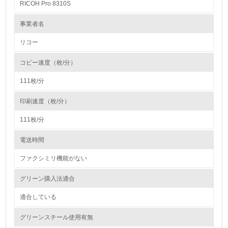
RICOH Pro 8310S
1.
事業者名
環境方針を持っている
リコー
2.
コピー速度（枚/分）
環境対応の責任体制を定めている
111枚/分
3.
印刷速度（枚/分）
環境問題に関する従業員教育を行っている
111枚/分
4.
電送時間
自社に関係する主要な環境法規制を把握し、順守している
ファクシミリ機能がない
レベル2
グリーン購入法適合
適合している
5.
グリーンスチール使用有無
環境取り組み体制と成果を定期的に検証して次の活動に活
かしている