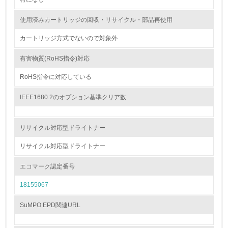
<L1> グリーン購入の取り組み方針を有し、グリーン購入
使用済みカートリッジの回収・リサイクル・部品再使用
を行っている
カートリッジ方式でないので対象外
14.
有害物質(RoHS指令)対応
<L2> 購入している製品・サービスの量と種類を把握し、
具体的な目標や計画を立てている
RoHS指令に対応している
包装・物流
IEEE1680.2のオプション基準クリア数
リサイクル対応型ドライトナー
非該当（包装・物流を必要とする業務を行っていない）
リサイクル対応型ドライトナー
15.
エコマーク認定番号
<L1> 環境負荷ができるだけ小さい包装・梱包を行ってい
る
18155067
16.
SuMPO EPD関連URL
<L2> 環境負荷ができるだけ小さい物流を行っている