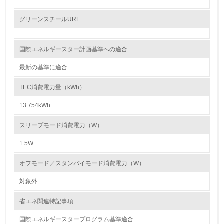
6.
グリーンスチールURL
従業員が環境方針に基づいて自分の業務の中で行うべき環
境対策を理解し、実践している
国際エネルギースター計画基準への適合
7.
最新の基準に適合
環境活動に関する規格やプログラムを導入している
TEC消費電力量（kWh）
→ 導入している規格名 ISO14001
13.754kWh
8.
スリープモード消費電力（W）
第三者認証を取得している
1.5W
2.環境への取り組み
オフモード／スタンバイモード消費電力（W）
資源・エネルギー
対象外
9.
省エネ関連特記事項
<L1> 資源（投入原料、水等）とエネルギー（電力、重
国際エネルギースタープログラム基準適合