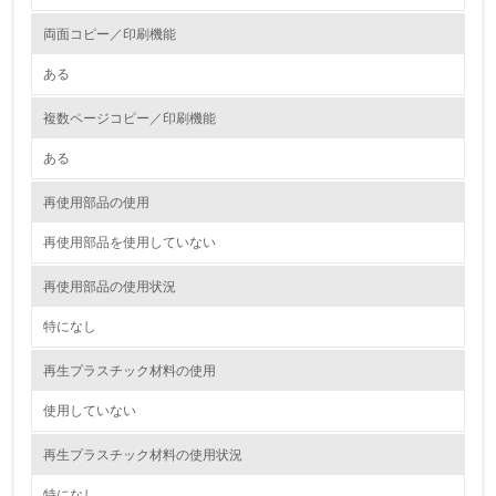
油、ガス）の使用量削減の取り組みを行っている
両面コピー／印刷機能
10.
ある
<L2> 資源とエネルギーの使用量の把握をし、具体的な削
減目標や計画を立てている
複数ページコピー／印刷機能
ある
環境配慮型製品・サービスの製造・販売
再使用部品の使用
11.
再使用部品を使用していない
<L1> 環境配慮型製品・サービスの製造・販売を積極的に
行っている
再使用部品の使用状況
12.
特になし
<L2> 環境配慮型製品・サービスの製造・販売状況を把握
再生プラスチック材料の使用
し、具体的な販売目標や計画を立てている
使用していない
グリーン購入
再生プラスチック材料の使用状況
13.
特になし