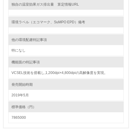
独自の温室効果ガス排出量 算定情報URL
化学物質
環境ラベル（エコマーク、SuMPO EPD）備考
非該当（化学物質を使用していない）
他の環境配慮特記事項
17.
特になし
<L1> 化学物質の使用量及び外部（大気・水・土壌）への
排出量削減の取り組みを行っている
機能面の特記事項
18.
VCSEL技術を搭載し,1,200dpi×4,800dpiの高解像度を実現。
<L2> 化学物質の使用量及び外部への排出量を把握し、具
発売開始時期
体的な削減目標や計画を立てている
2019年5月
廃棄物
標準価格（円）
19.
7865000
<L1> 廃棄物の発生量の削減及びリサイクルの推進、適正
処理を行っている