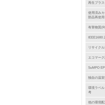
10.
再生プラス
使用済みカ
部品再使用
11.
有害物質(R
IEEE16
12.
リサイクル
エコマーク
13.
SuMPO E
14.
独自の温室
環境ラベル
考
他の環境配