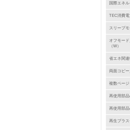
国際エネル
TEC消費電
5.
スリープモ
6.
オフモード
7.
（W）
省エネ関連
8.
両面コピー
2.
複数ページ
No.
再使用部品
再使用部品
9.
再生プラス