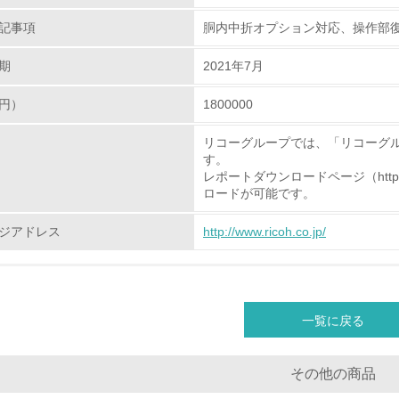
<L1> 環境負荷ができるだけ小さい包装・梱包を行っている
記事項
胴内中折オプション対応、操作部復
<L2> 環境負荷ができるだけ小さい物流を行っている
期
2021年7月
化学物質
円）
1800000
リコーグループでは、「リコーグ
非該当（化学物質を使用していない）
す。
レポートダウンロードページ（http://www.r
<L1> 化学物質の使用量及び外部（大気・水・土壌）への排出
ロードが可能です。
<L2> 化学物質の使用量及び外部への排出量を把握し、具体的
ジアドレス
http://www.ricoh.co.jp/
廃棄物
<L1> 廃棄物の発生量の削減及びリサイクルの推進、適正処理
一覧に戻る
<L2> 発生する廃棄物の量と種類を把握し、具体的な削減・リ
その他の商品