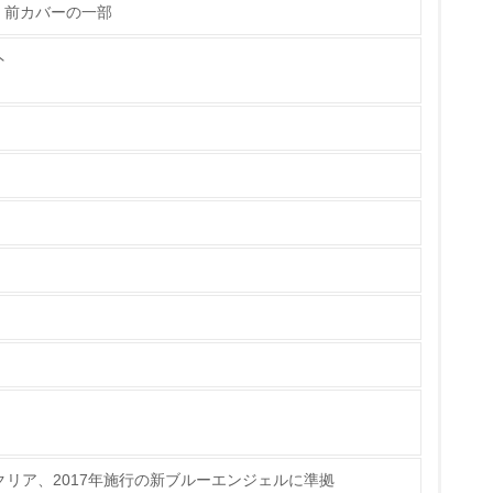
、前カバーの一部
標や計画を立てている
外
製造・販売
いる
具体的な販売目標や計画を立てている
ている
的な目標や計画を立てている
準クリア、2017年施行の新ブルーエンジェルに準拠