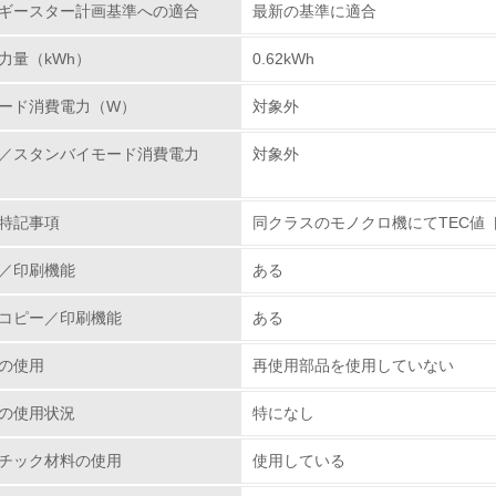
レベル2
ギースター計画基準への適合
最新の基準に適合
力量（kWh）
0.62kWh
環境取り組み体制と成果を定期的に検証して次の活動に活かし
ード消費電力（W）
対象外
従業員が環境方針に基づいて自分の業務の中で行うべき環境対
／スタンバイモード消費電力
対象外
環境活動に関する規格やプログラムを導入している
→ 導入している規格名 ISO14000
特記事項
同クラスのモノクロ機にてTEC値
第三者認証を取得している
／印刷機能
ある
環境への取り組み
コピー／印刷機能
ある
チェック項目
の使用
再使用部品を使用していない
資源・エネルギー
の使用状況
特になし
<L1> 資源（投入原料、水等）とエネルギー（電力、重油、ガ
チック材料の使用
使用している