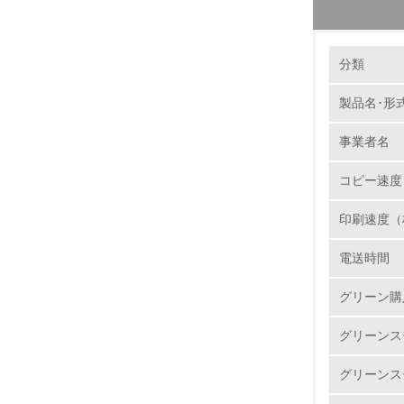
環境の取り
製品本
分類
当社では
集められ
製品名･形
1.
ユニット
事業者名
サイクル
No.
再資源化
コピー速度
ートを新
で選別・
印刷速度（
様のニー
1.
電送時間
2.
バイオ
グリーン購
リコーは
3.
石油に代
グリーンス
http://www
4.
グリーンス