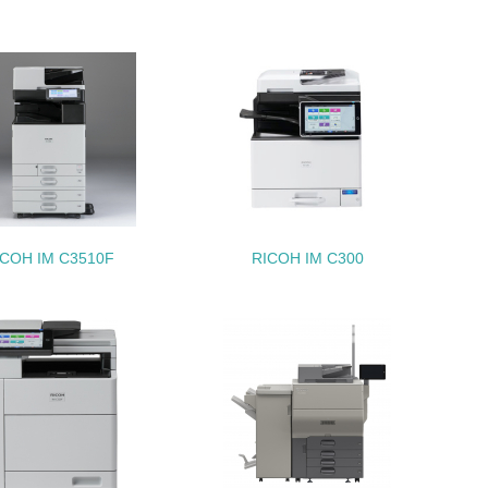
動＜植林、天然林保護、間伐＞、認証品の
動に積極的に参加している
ICOH IM C3510F
RICOH IM C300
チェック