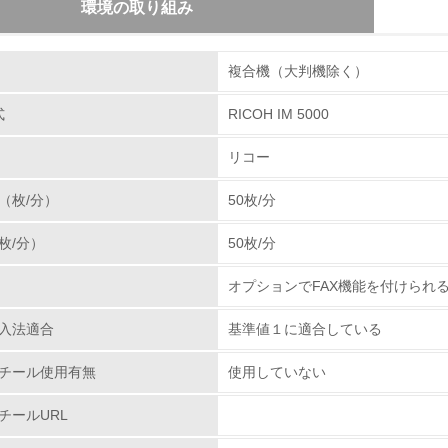
環境の取り組み
組み
体とカートリッジの回収・リサイクルのしくみ
複合機（大判機除く）
使用済み製品の回収の仕組みを単なる回収からリサイク
る使用済み製品をさらに全国１９の回収センターへと輸
式
RICOH IM 5000
環境取り組み体制
を抜き取り、再生センターに輸送しています。その過程
リコー
・部品リサイクル・マテリアルリサイクル・ケミカルリ
チェック項目
率１００％に向けて取り組んでいます。カートリッジで
（枚/分）
50枚/分
たに追加し、リコーグループ全体で積極的に回収を行っ
レベル1
分解・分別処理を行ない、新品と同一基準でリサイクル
枚/分）
50枚/分
ズにあった「環境調和型製品」を開発し提供して行きま
環境方針を持っている
オプションでFAX機能を付けられ
環境対応の責任体制を定めている
プラスチックの環境影響評価
入法適合
基準値１に適合している
、石油樹脂に代わる新しい製品素材を業界ではじめて、
環境問題に関する従業員教育を行っている
わる環境負荷低減素材の実用化に挑戦していきます。
チール使用有無
使用していない
.ricoh.co.jp/ecology/technologies/products/01_01.html
自社に関係する主要な環境法規制を把握し、順守している
チールURL