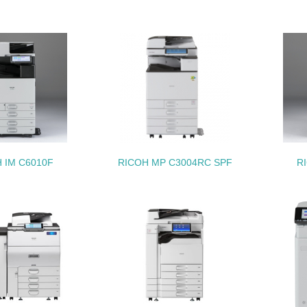
生物多様性保全
<L1> 「生物多様性保全」に関する取り組み（例：森林保全活
購入、原材料のトレーサビリティの確認等）を行っている
地域への貢献
<L1> 周辺地域の環境保全活動を行い、自治体や地域団体の活
 IM C6010F
RICOH MP C3004RC SPF
R
社会面の取り組み
チェック項目
<L1> 「人権・労働等」に関する方針、規定等を持っている
<L1> 「公正・適正な取引」に関する方針、規定等を持っている
<L1> 「情報セキュリティ」に関する方針、規定等を持っている