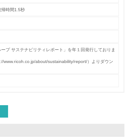
帰時間1.5秒
ループ サステナビリティレポート」を年１回発行しておりま
icoh.co.jp/about/sustainability/report/）よりダウン
量削減の取り組みを行っている
な削減目標や計画を立てている
を行っている
サイクル目標や計画を立てている