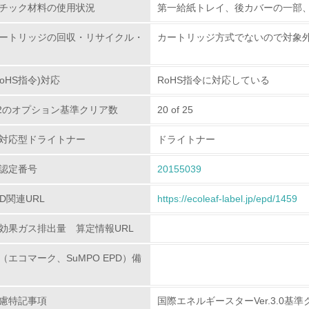
チック材料の使用状況
第一給紙トレイ、後カバーの一部
<L2> 資源とエネルギーの使用量の把握をし、具体的な削減目
ートリッジの回収・リサイクル・
カートリッジ方式でないので対象
環境配慮型製品・サービスの
oHS指令)対応
RoHS指令に対応している
<L1> 環境配慮型製品・サービスの製造・販売を積極的に行って
80.2のオプション基準クリア数
20 of 25
<L2> 環境配慮型製品・サービスの製造・販売状況を把握し、
対応型ドライトナー
ドライトナー
グリーン購入
認定番号
20155039
<L1> グリーン購入の取り組み方針を有し、グリーン購入を行っ
PD関連URL
https://ecoleaf-label.jp/epd/1459
<L2> 購入している製品・サービスの量と種類を把握し、具体
効果ガス排出量 算定情報URL
包装・物流
（エコマーク、SuMPO EPD）備
非該当（包装・物流を必要とする業務を行っていない）
慮特記事項
国際エネルギースターVer.3.0基