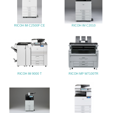
25.
<L1> 「情報セキュリティ」に関する方針、規定等を持っ
ている
RICOH IM C2500F CE
RICOH IM C2010
4.環境面・社会面の情報公開他
26.
<L1> パンフレットやホームページ等で、自社の環境情報
を積極的に公開・提供している
27.
<L1> パンフレットやホームページ等で、自社の社会的取
RICOH IM 9000 T
RICOH MP W7100TR
り組みを積極的に公開・提供している
28.
<L2>「２．環境への取り組み」に関する現状の数値や目標
値を公表している
29.