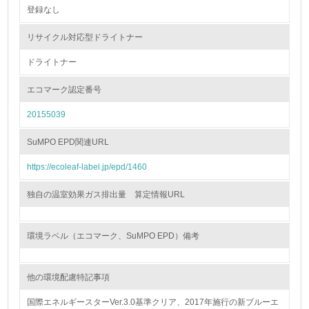
登録なし
非該当（包装・物流を必要とする業務を行っていない）
リサイクル対応型ドライトナー
15.
ドライトナー
<L1> 環境負荷ができるだけ小さい包装・梱包を行ってい
る
エコマーク認定番号
20155039
16.
<L2> 環境負荷ができるだけ小さい物流を行っている
SuMPO EPD関連URL
https://ecoleaf-label.jp/epd/1460
化学物質
独自の温室効果ガス排出量 算定情報URL
非該当（化学物質を使用していない）
環境ラベル（エコマーク、SuMPO EPD）備考
17.
<L1> 化学物質の使用量及び外部（大気・水・土壌）への
他の環境配慮特記事項
排出量削減の取り組みを行っている
国際エネルギースターVer.3.0基準クリア、2017年施行の新ブルーエ