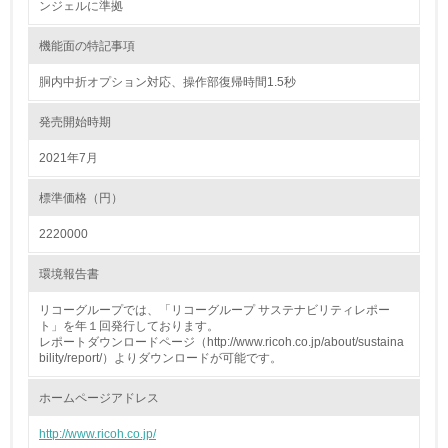
ンジェルに準拠
18.
機能面の特記事項
<L2> 化学物質の使用量及び外部への排出量を把握し、具
体的な削減目標や計画を立てている
胴内中折オプション対応、操作部復帰時間1.5秒
廃棄物
発売開始時期
2021年7月
19.
<L1> 廃棄物の発生量の削減及びリサイクルの推進、適正
標準価格（円）
処理を行っている
2220000
20.
環境報告書
<L2> 発生する廃棄物の量と種類を把握し、具体的な削
減・リサイクル目標や計画を立てている
リコーグループでは、「リコーグループ サステナビリティレポー
ト」を年１回発行しております。
レポートダウンロードページ（http://www.ricoh.co.jp/about/sustaina
生物多様性保全
bility/report/）よりダウンロードが可能です。
ホームページアドレス
21.
http://www.ricoh.co.jp/
<L1> 「生物多様性保全」に関する取り組み（例：森林保