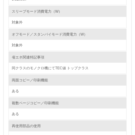
第三者認証を取得している
スリープモード消費電力（W）
対象外
2.環境への取り組み
オフモード／スタンバイモード消費電力（W）
資源・エネルギー
対象外
9.
省エネ関連特記事項
<L1> 資源（投入原料、水等）とエネルギー（電力、重
油、ガス）の使用量削減の取り組みを行っている
同クラスのモノクロ機にてTEC値 トップクラス
10.
両面コピー／印刷機能
ある
<L2> 資源とエネルギーの使用量の把握をし、具体的な削
減目標や計画を立てている
複数ページコピー／印刷機能
環境配慮型製品・サービスの製造・販売
ある
11.
再使用部品の使用