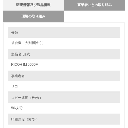
環境情報及び製品情報
事業者ごとの取り組み
環境の取り組み
環境の取り組み
製品本体とカートリッジの回収・リサイクルのしくみ
分類
当社では使用済み製品の回収の仕組みを単なる回収からリサイクルの為の
回収に変えています。最寄りの販売店に集められる使用済み製品をさらに
複合機（大判機除く）
全国１９の回収センターへと輸送し、集められた製品本体から指定された
1.環境取り組み体制
部品、ユニットを抜き取り、再生センターに輸送しています。その過程で
コメットサークルに従った最適な処理（製品リサイクル・部品リサイク
製品名･形式
レベル1
ル・マテリアルリサイクル・ケミカルリサイクル等）を行うために、提携
会社と協力して再資源化率１００％に向けて取り組んでいます。カートリ
RICOH IM 5000F
ッジでは、従来からある販売店ルートの他にサービスルートを新たに追加
1.
し、リコーグループ全体で積極的に回収を行っています。リサイクル全般
において再生センターで選別・分解・分別処理を行ない、新品と同一基準
事業者名
でリサイクル各工程の品質管理を行なっています。今後もお客様のニーズ
環境方針を持っている
にあった「環境調和型製品」を開発し提供して行きます。
リコー
2.
バイオプラスチックの環境影響評価
コピー速度（枚/分）
環境対応の責任体制を定めている
リコーは、石油樹脂に代わる新しい製品素材を業界ではじめて、複写機部
品に採用しました。
50枚/分
石油に代わる環境負荷低減素材の実用化に挑戦していきます。
3.
http://www.ricoh.co.jp/ecology/technologies/products/01_01.html
印刷速度（枚/分）
環境問題に関する従業員教育を行っている