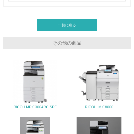
全活動＜植林、天然林保護、間伐＞、認証品の購入、原材
料のトレーサビリティの確認等）を行っている
地域への貢献
一覧に戻る
22.
その他の商品
<L1> 周辺地域の環境保全活動を行い、自治体や地域団体
の活動に積極的に参加している
3.社会面の取り組み
23.
<L1> 「人権・労働等」に関する方針、規定等を持ってい
る
RICOH MP C3004RC SPF
RICOH IM C8000
24.
<L1> 「公正・適正な取引」に関する方針、規定等を持っ
ている