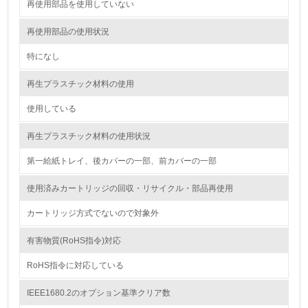
<L1> 環境配慮型製品・サービスの製造・販売を積極的に
再使用部品を使用していない
行っている
再使用部品の使用状況
12.
特になし
<L2> 環境配慮型製品・サービスの製造・販売状況を把握
し、具体的な販売目標や計画を立てている
再生プラスチック材料の使用
使用している
グリーン購入
再生プラスチック材料の使用状況
13.
第一給紙トレイ、後カバーの一部、前カバーの一部
<L1> グリーン購入の取り組み方針を有し、グリーン購入
を行っている
使用済みカートリッジの回収・リサイクル・部品再使用
14.
カートリッジ方式でないので対象外
<L2> 購入している製品・サービスの量と種類を把握し、
有害物質(RoHS指令)対応
具体的な目標や計画を立てている
RoHS指令に対応している
包装・物流
IEEE1680.2のオプション基準クリア数