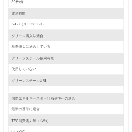
50枚/分
4.
電送時間
自社に関係する主要な環境法規制を把握し、順守している
S-G3（スーパーG3）
レベル2
グリーン購入法適合
基準値１に適合している
5.
グリーンスチール使用有無
環境取り組み体制と成果を定期的に検証して次の活動に活
かしている
使用していない
6.
グリーンスチールURL
従業員が環境方針に基づいて自分の業務の中で行うべき環
境対策を理解し、実践している
国際エネルギースター計画基準への適合
7.
最新の基準に適合
環境活動に関する規格やプログラムを導入している
→ 導入している規格名 ISO14000
TEC消費電力量（kWh）
8.
0.62kWh