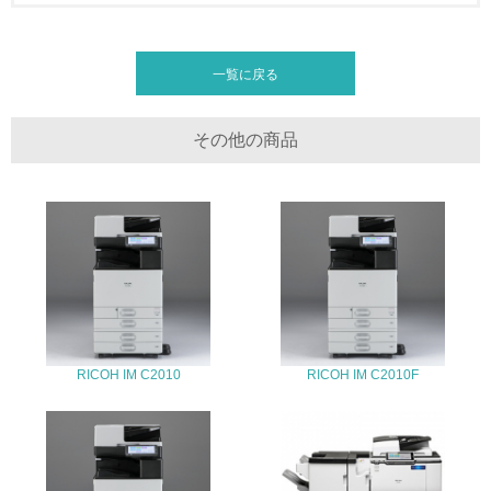
全活動＜植林、天然林保護、間伐＞、認証品の購入、原材
料のトレーサビリティの確認等）を行っている
一覧に戻る
地域への貢献
22.
その他の商品
<L1> 周辺地域の環境保全活動を行い、自治体や地域団体
の活動に積極的に参加している
3.社会面の取り組み
23.
<L1> 「人権・労働等」に関する方針、規定等を持ってい
る
RICOH IM C2010
RICOH IM C2010F
24.
<L1> 「公正・適正な取引」に関する方針、規定等を持っ
ている