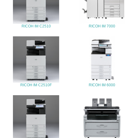
25.
<L1> 「情報セキュリティ」に関する方針、規定等を持っ
ている
RICOH IM C2510
RICOH IM 7000
4.環境面・社会面の情報公開他
26.
<L1> パンフレットやホームページ等で、自社の環境情報
を積極的に公開・提供している
27.
RICOH IM C2510F
RICOH IM 6000
<L1> パンフレットやホームページ等で、自社の社会的取
り組みを積極的に公開・提供している
28.
<L2>「２．環境への取り組み」に関する現状の数値や目標
値を公表している
29.