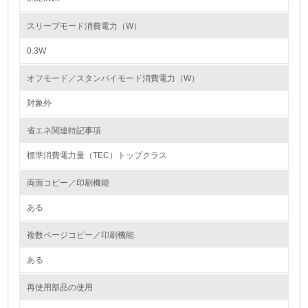
第三者認証を取得している
スリープモード消費電力（W）
0.3W
2.環境への取り組み
オフモード／スタンバイモード消費電力（W）
資源・エネルギー
対象外
9.
省エネ関連特記事項
<L1> 資源（投入原料、水等）とエネルギー（電力、重
油、ガス）の使用量削減の取り組みを行っている
標準消費電力量（TEC）トップクラス
10.
両面コピー／印刷機能
ある
<L2> 資源とエネルギーの使用量の把握をし、具体的な削
減目標や計画を立てている
複数ページコピー／印刷機能
環境配慮型製品・サービスの製造・販売
ある
11.
再使用部品の使用