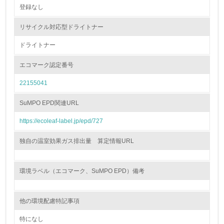
登録なし
非該当（包装・物流を必要とする業務を行っていない）
リサイクル対応型ドライトナー
15.
ドライトナー
<L1> 環境負荷ができるだけ小さい包装・梱包を行ってい
る
エコマーク認定番号
22155041
16.
<L2> 環境負荷ができるだけ小さい物流を行っている
SuMPO EPD関連URL
https://ecoleaf-label.jp/epd/727
化学物質
独自の温室効果ガス排出量 算定情報URL
非該当（化学物質を使用していない）
環境ラベル（エコマーク、SuMPO EPD）備考
17.
<L1> 化学物質の使用量及び外部（大気・水・土壌）への
他の環境配慮特記事項
排出量削減の取り組みを行っている
特になし