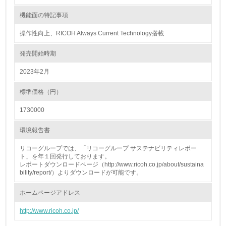
18.
機能面の特記事項
<L2> 化学物質の使用量及び外部への排出量を把握し、具
体的な削減目標や計画を立てている
操作性向上、RICOH Always Current Technology搭載
発売開始時期
廃棄物
2023年2月
19.
標準価格（円）
<L1> 廃棄物の発生量の削減及びリサイクルの推進、適正
処理を行っている
1730000
20.
環境報告書
<L2> 発生する廃棄物の量と種類を把握し、具体的な削
リコーグループでは、「リコーグループ サステナビリティレポー
減・リサイクル目標や計画を立てている
ト」を年１回発行しております。
レポートダウンロードページ（http://www.ricoh.co.jp/about/sustaina
bility/report/）よりダウンロードが可能です。
生物多様性保全
ホームページアドレス
21.
http://www.ricoh.co.jp/
<L1> 「生物多様性保全」に関する取り組み（例：森林保