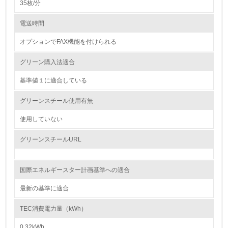
35枚/分
4.
電送時間
自社に関係する主要な環境法規制を把握し、順守している
オプションでFAX機能を付けられる
レベル2
グリーン購入法適合
基準値１に適合している
5.
グリーンスチール使用有無
環境取り組み体制と成果を定期的に検証して次の活動に活
かしている
使用していない
6.
グリーンスチールURL
従業員が環境方針に基づいて自分の業務の中で行うべき環
境対策を理解し、実践している
国際エネルギースター計画基準への適合
7.
最新の基準に適合
環境活動に関する規格やプログラムを導入している
→ 導入している規格名 ISO14000
TEC消費電力量（kWh）
8.
0.32kWh