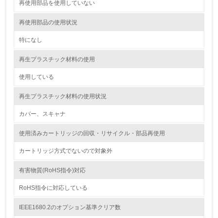
<L1> 環境配慮型製品・サービスの製造・販売を積極的に
再使用部品を使用していない
行っている
再使用部品の使用状況
12.
特になし
<L2> 環境配慮型製品・サービスの製造・販売状況を把握
し、具体的な販売目標や計画を立てている
再生プラスチック材料の使用
使用している
グリーン購入
再生プラスチック材料の使用状況
13.
カバー、スキャナ
<L1> グリーン購入の取り組み方針を有し、グリーン購入
を行っている
使用済みカートリッジの回収・リサイクル・部品再使用
14.
カートリッジ方式でないので対象外
<L2> 購入している製品・サービスの量と種類を把握し、
有害物質(RoHS指令)対応
具体的な目標や計画を立てている
RoHS指令に対応している
包装・物流
IEEE1680.2のオプション基準クリア数