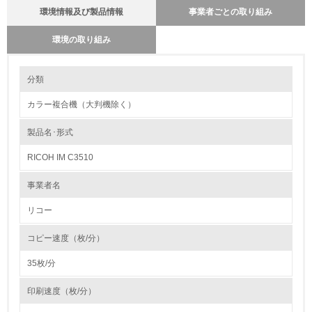
環境情報及び製品情報
事業者ごとの取り組み
環境の取り組み
環境の取り組み
製品本体とカートリッジの回収・リサイクルのしくみ
分類
当社では使用済み製品の回収の仕組みを単なる回収からリサイクルの為の
回収に変えています。最寄りの販売店に集められる使用済み製品をさらに
カラー複合機（大判機除く）
全国１９の回収センターへと輸送し、集められた製品本体から指定された
1.環境取り組み体制
部品、ユニットを抜き取り、再生センターに輸送しています。その過程で
コメットサークルに従った最適な処理（製品リサイクル・部品リサイク
製品名･形式
レベル1
ル・マテリアルリサイクル・ケミカルリサイクル等）を行うために、提携
会社と協力して再資源化率１００％に向けて取り組んでいます。カートリ
RICOH IM C3510
ッジでは、従来からある販売店ルートの他にサービスルートを新たに追加
1.
し、リコーグループ全体で積極的に回収を行っています。リサイクル全般
において再生センターで選別・分解・分別処理を行ない、新品と同一基準
事業者名
でリサイクル各工程の品質管理を行なっています。今後もお客様のニーズ
環境方針を持っている
にあった「環境調和型製品」を開発し提供して行きます。
リコー
2.
バイオプラスチックの環境影響評価
コピー速度（枚/分）
環境対応の責任体制を定めている
リコーは、石油樹脂に代わる新しい製品素材を業界ではじめて、複写機部
品に採用しました。
35枚/分
石油に代わる環境負荷低減素材の実用化に挑戦していきます。
3.
http://www.ricoh.co.jp/ecology/technologies/products/01_01.html
印刷速度（枚/分）
環境問題に関する従業員教育を行っている