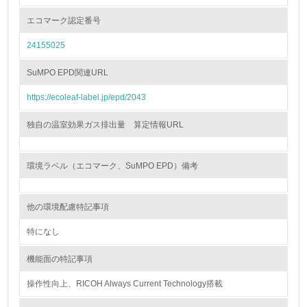
<L1> 環境負荷ができるだけ小さい包装・梱包を行ってい
る
エコマーク認定番号
24155025
16.
<L2> 環境負荷ができるだけ小さい物流を行っている
SuMPO EPD関連URL
https://ecoleaf-label.jp/epd/2043
化学物質
独自の温室効果ガス排出量 算定情報URL
非該当（化学物質を使用していない）
環境ラベル（エコマーク、SuMPO EPD）備考
17.
<L1> 化学物質の使用量及び外部（大気・水・土壌）への
他の環境配慮特記事項
排出量削減の取り組みを行っている
特になし
18.
機能面の特記事項
<L2> 化学物質の使用量及び外部への排出量を把握し、具
体的な削減目標や計画を立てている
操作性向上、RICOH Always Current Technology搭載