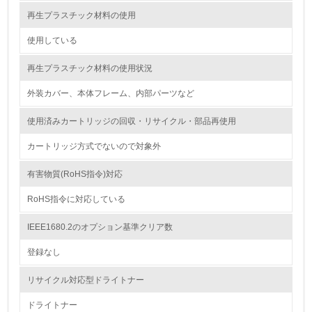
<L2> 環境配慮型製品・サービスの製造・販売状況を把握
し、具体的な販売目標や計画を立てている
再生プラスチック材料の使用
使用している
グリーン購入
再生プラスチック材料の使用状況
13.
外装カバー、本体フレーム、内部パーツなど
<L1> グリーン購入の取り組み方針を有し、グリーン購入
を行っている
使用済みカートリッジの回収・リサイクル・部品再使用
14.
カートリッジ方式でないので対象外
<L2> 購入している製品・サービスの量と種類を把握し、
有害物質(RoHS指令)対応
具体的な目標や計画を立てている
RoHS指令に対応している
包装・物流
IEEE1680.2のオプション基準クリア数
登録なし
非該当（包装・物流を必要とする業務を行っていない）
リサイクル対応型ドライトナー
15.
ドライトナー