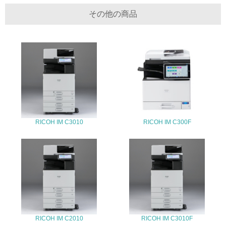
22.
その他の商品
<L1> 周辺地域の環境保全活動を行い、自治体や地域団体
の活動に積極的に参加している
3.社会面の取り組み
23.
<L1> 「人権・労働等」に関する方針、規定等を持ってい
る
RICOH IM C3010
RICOH IM C300F
24.
<L1> 「公正・適正な取引」に関する方針、規定等を持っ
ている
25.
<L1> 「情報セキュリティ」に関する方針、規定等を持っ
ている
RICOH IM C2010
RICOH IM C3010F