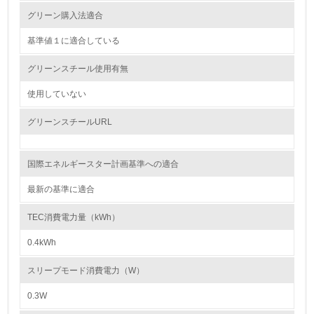
レベル2
グリーン購入法適合
基準値１に適合している
5.
グリーンスチール使用有無
環境取り組み体制と成果を定期的に検証して次の活動に活
かしている
使用していない
6.
グリーンスチールURL
従業員が環境方針に基づいて自分の業務の中で行うべき環
境対策を理解し、実践している
国際エネルギースター計画基準への適合
7.
最新の基準に適合
環境活動に関する規格やプログラムを導入している
→ 導入している規格名 ISO14000
TEC消費電力量（kWh）
8.
0.4kWh
第三者認証を取得している
スリープモード消費電力（W）
0.3W
2.環境への取り組み