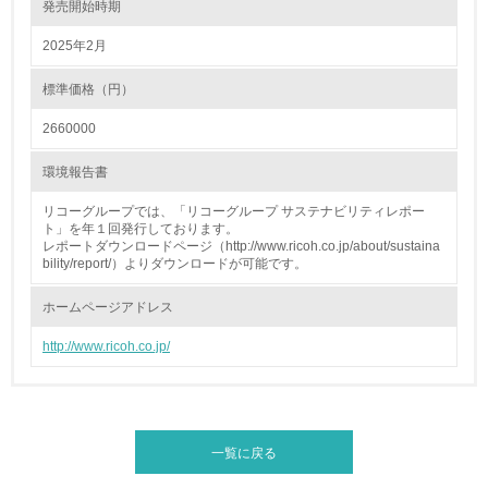
発売開始時期
廃棄物
2025年2月
19.
標準価格（円）
<L1> 廃棄物の発生量の削減及びリサイクルの推進、適正
処理を行っている
2660000
20.
環境報告書
<L2> 発生する廃棄物の量と種類を把握し、具体的な削
リコーグループでは、「リコーグループ サステナビリティレポー
減・リサイクル目標や計画を立てている
ト」を年１回発行しております。
レポートダウンロードページ（http://www.ricoh.co.jp/about/sustaina
bility/report/）よりダウンロードが可能です。
生物多様性保全
ホームページアドレス
21.
http://www.ricoh.co.jp/
<L1> 「生物多様性保全」に関する取り組み（例：森林保
全活動＜植林、天然林保護、間伐＞、認証品の購入、原材
料のトレーサビリティの確認等）を行っている
一覧に戻る
地域への貢献