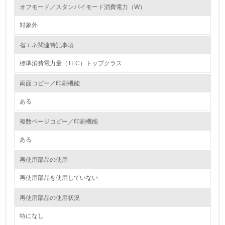
オフモード／スタンバイモード消費電力（W）
資源・エネルギー
対象外
9.
省エネ関連特記事項
<L1> 資源（投入原料、水等）とエネルギー（電力、重
油、ガス）の使用量削減の取り組みを行っている
標準消費電力量（TEC）トップクラス
10.
両面コピー／印刷機能
ある
<L2> 資源とエネルギーの使用量の把握をし、具体的な削
減目標や計画を立てている
複数ページコピー／印刷機能
環境配慮型製品・サービスの製造・販売
ある
11.
再使用部品の使用
<L1> 環境配慮型製品・サービスの製造・販売を積極的に
再使用部品を使用していない
行っている
再使用部品の使用状況
12.
特になし