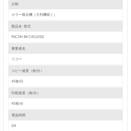
環境の取り組み
製品本体とカートリッジの回収・リサイクルのしくみ
分類
当社では使用済み製品の回収の仕組みを単なる回収からリサイクルの為の
回収に変えています。最寄りの販売店に集められる使用済み製品をさらに
カラー複合機（大判機除く）
全国１９の回収センターへと輸送し、集められた製品本体から指定された
1.環境取り組み体制
部品、ユニットを抜き取り、再生センターに輸送しています。その過程で
コメットサークルに従った最適な処理（製品リサイクル・部品リサイク
製品名･形式
レベル1
ル・マテリアルリサイクル・ケミカルリサイクル等）を行うために、提携
会社と協力して再資源化率１００％に向けて取り組んでいます。カートリ
RICOH IM C4510SD
ッジでは、従来からある販売店ルートの他にサービスルートを新たに追加
1.
し、リコーグループ全体で積極的に回収を行っています。リサイクル全般
において再生センターで選別・分解・分別処理を行ない、新品と同一基準
事業者名
でリサイクル各工程の品質管理を行なっています。今後もお客様のニーズ
環境方針を持っている
にあった「環境調和型製品」を開発し提供して行きます。
リコー
2.
バイオプラスチックの環境影響評価
コピー速度（枚/分）
環境対応の責任体制を定めている
リコーは、石油樹脂に代わる新しい製品素材を業界ではじめて、複写機部
品に採用しました。
45枚/分
石油に代わる環境負荷低減素材の実用化に挑戦していきます。
3.
http://www.ricoh.co.jp/ecology/technologies/products/01_01.html
印刷速度（枚/分）
環境問題に関する従業員教育を行っている
45枚/分
4.
電送時間
自社に関係する主要な環境法規制を把握し、順守している
G4