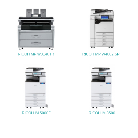
4.環境面・社会面の情報公開他
26.
<L1> パンフレットやホームページ等で、自社の環境情報
を積極的に公開・提供している
27.
RICOH MP W8140TR
RICOH MP W4002 SPF
<L1> パンフレットやホームページ等で、自社の社会的取
り組みを積極的に公開・提供している
28.
<L2>「２．環境への取り組み」に関する現状の数値や目標
値を公表している
29.
RICOH IM 5000F
RICOH IM 3500
<L2>「３．社会面の取り組み」に関する現状の数値や目標
値を公表している
5.サプライヤーへの取り組み