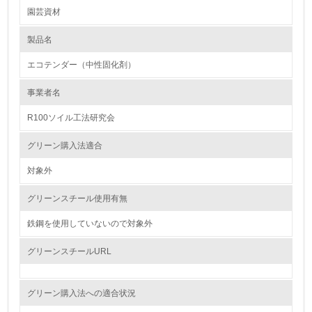
園芸資材
1.環境取り組み体制
製品名
レベル1
エコテンダー（中性固化剤）
1.
事業者名
環境方針を持っている
R100ソイル工法研究会
2.
グリーン購入法適合
環境対応の責任体制を定めている
対象外
3.
グリーンスチール使用有無
環境問題に関する従業員教育を行っている
鉄鋼を使用していないので対象外
4.
グリーンスチールURL
自社に関係する主要な環境法規制を把握し、順守している
グリーン購入法への適合状況
レベル2