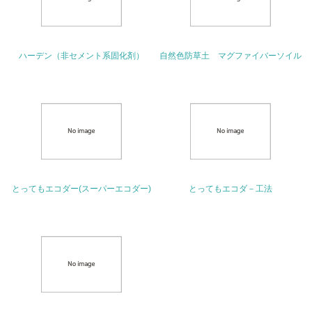
16.
<L2> 環境負荷ができるだけ小さい物流を行っている
ハーデン（非セメント系固化剤）
自然色防草土 マグファイバーソイル
化学物質
非該当（化学物質を使用していない）
17.
<L1> 化学物質の使用量及び外部（大気・水・土壌）への
排出量削減の取り組みを行っている
とってもエコダー(スーパーエコダー)
とってもエコダ－工法
18.
<L2> 化学物質の使用量及び外部への排出量を把握し、具
体的な削減目標や計画を立てている
廃棄物