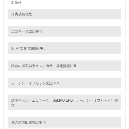
対象外
5.
冷房成績係数
環境取り組み体制と成果を定期的に検証して次の活動に活
かしている
エコマーク認定番号
6.
従業員が環境方針に基づいて自分の業務の中で行うべき環
SuMPO EPD関連URL
境対策を理解し、実践している
7.
独自の温室効果ガス排出量 算定情報URL
環境活動に関する規格やプログラムを導入している
カーボン・オフセット認証URL
8.
第三者認証を取得している
環境ラベル（エコマーク、SuMPO EPD、カーボン・オフセット）備
考
2.環境への取り組み
資源・エネルギー
他の環境配慮特記事項