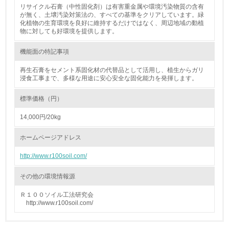
リサイクル石膏（中性固化剤）は有害重金属や環境汚染物質の含有
9.
が無く、土壌汚染対策法の、すべての基準をクリアしています。緑
化植物の生育環境を良好に維持するだけではなく、周辺地域の動植
<L1> 資源（投入原料、水等）とエネルギー（電力、重
物に対しても好環境を提供します。
油、ガス）の使用量削減の取り組みを行っている
機能面の特記事項
10.
再生石膏をセメント系固化材の代替品として活用し、植生からガリ
浸食工事まで、多様な用途に安心安全な固化能力を発揮します。
<L2> 資源とエネルギーの使用量の把握をし、具体的な削
減目標や計画を立てている
標準価格（円）
環境配慮型製品・サービスの製造・販売
14,000円/20kg
11.
ホームページアドレス
<L1> 環境配慮型製品・サービスの製造・販売を積極的に
http://www.r100soil.com/
行っている
その他の環境情報源
12.
Ｒ１００ソイル工法研究会
http://www.r100soil.com/
<L2> 環境配慮型製品・サービスの製造・販売状況を把握
し、具体的な販売目標や計画を立てている