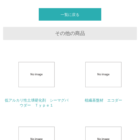
グリーン購入
一覧に戻る
13.
<L1> グリーン購入の取り組み方針を有し、グリーン購入
その他の商品
を行っている
14.
<L2> 購入している製品・サービスの量と種類を把握し、
具体的な目標や計画を立てている
包装・物流
低アルカリ性土壌硬化剤 シーマグパ
植繊基盤材 エコダー
非該当（包装・物流を必要とする業務を行っていない）
ウダー Ｔｙｐｅ１
15.
<L1> 環境負荷ができるだけ小さい包装・梱包を行ってい
る