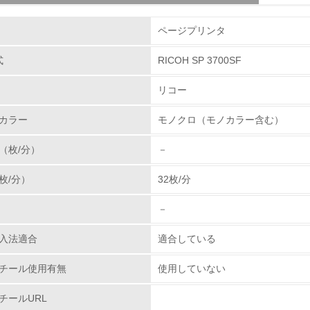
組み
ページプリンタ
体とカートリッジの回収・リサイクルのしく
リッジに関しても製品本体と同様に回収の仕組みを単な
式
RICOH SP 3700SF
環境取り組み体制
使用済みカートリッジは、従来からある販売店ルートの
全体で積極的に回収率の向上に取り組んでいます。コメ
リコー
チェック項目
部品リサイクル・マテリアルリサイクル・ケミカルリサ
カラー
モノクロ（モノカラー含む）
ス実施店に集められた使用済みカートリッジは全国１９
レベル1
そこで回収された使用済みカートリッジを選別・分解・
（枚/分）
－
イクル各工程の品質管理を行い、再使用部品としてカー
環境方針を持っている
枚/分）
32枚/分
環境対応の責任体制を定めている
－
プラスチックの環境影響評価
環境問題に関する従業員教育を行っている
は、石油樹脂に代わる新しい製品素材を業界ではじめて
入法適合
適合している
代わる環境負荷低減素材の実用化に挑戦していきます。
自社に関係する主要な環境法規制を把握し、順守している
ww.ricoh.co.jp/ecology/technologies/products/01_01.html
チール使用有無
使用していない
レベル2
チールURL