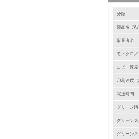
環境の取り
分類
製品本
カート
製品名･形
1.
ます。
ループ
事業者名
No.
クル・
モノクロ／
サービ
ます。
コピー速度
でリサ
1.
す。
印刷速度（
2.
電送時間
バイオ
3.
リコー
グリーン購
石油に
4.
http://w
グリーンス
グリーンス