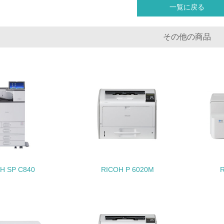
一覧に戻る
<L1> 「生物多様性保全」に関する取り組み（例：森林保全活
購入、原材料のトレーサビリティの確認等）を行っている
その他の商品
地域への貢献
<L1> 周辺地域の環境保全活動を行い、自治体や地域団体の活
社会面の取り組み
チェック項目
<L1> 「人権・労働等」に関する方針、規定等を持っている
H SP C840
RICOH P 6020M
<L1> 「公正・適正な取引」に関する方針、規定等を持っている
<L1> 「情報セキュリティ」に関する方針、規定等を持っている