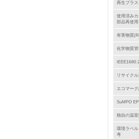
再生プラス
使用済みカ
部品再使用
11.
有害物質(R
12.
化学物質管
IEEE16
13.
リサイクル
14.
エコマーク
SuMPO E
独自の温室
環境ラベル
考
15.