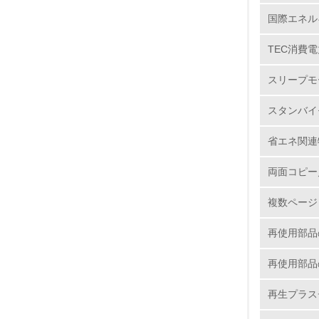
国際エネル
5.
TEC消費電
6.
スリープモ
7.
スタンバイ
8.
省エネ関連
2.
両面コピー
複数ページ
No.
再使用部品
再使用部品
9.
再生プラス
10.