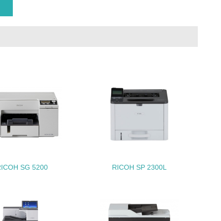
動＜植林、天然林保護、間伐＞、認証品の
動に積極的に参加している
チェック
RICOH SG 5200
RICOH SP 2300L