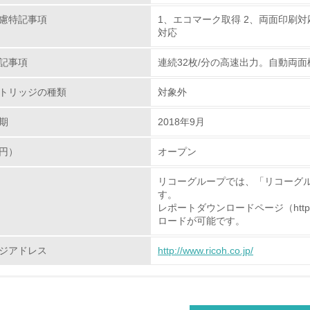
慮特記事項
1、エコマーク取得 2、両面印刷
<L2> 環境負荷ができるだけ小さい物流を行っている
対応
化学物質
記事項
連続32枚/分の高速出力。自動両面
トリッジの種類
対象外
非該当（化学物質を使用していない）
期
2018年9月
<L1> 化学物質の使用量及び外部（大気・水・土壌）への排出
円）
オープン
<L2> 化学物質の使用量及び外部への排出量を把握し、具体的
リコーグループでは、「リコーグ
廃棄物
す。
レポートダウンロードページ（http://www.r
ロードが可能です。
<L1> 廃棄物の発生量の削減及びリサイクルの推進、適正処理
ジアドレス
http://www.ricoh.co.jp/
<L2> 発生する廃棄物の量と種類を把握し、具体的な削減・リ
生物多様性保全