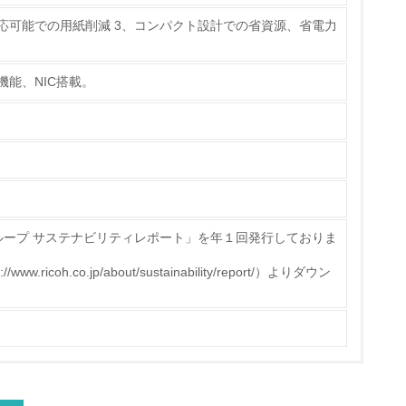
対応可能での用紙削減 3、コンパクト設計での省資源、省電力
機能、NIC搭載。
量削減の取り組みを行っている
な削減目標や計画を立てている
ループ サステナビリティレポート」を年１回発行しておりま
icoh.co.jp/about/sustainability/report/）よりダウン
を行っている
サイクル目標や計画を立てている