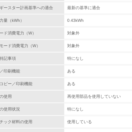
ギースター計画基準への適合
最新の基準に適合
環境取り組み体制と成果を定期的に検証して次の活動に活かし
力量（kWh）
0.43kWh
従業員が環境方針に基づいて自分の業務の中で行うべき環境対
ード消費電力（W）
対象外
環境活動に関する規格やプログラムを導入している
→ 導入している規格名 ISO14000
モード消費電力（W）
対象外
第三者認証を取得している
特記事項
特になし
環境への取り組み
／印刷機能
ある
コピー／印刷機能
ある
チェック項目
の使用
再使用部品を使用していない
資源・エネルギー
の使用状況
特になし
<L1> 資源（投入原料、水等）とエネルギー（電力、重油、ガ
チック材料の使用
使用している
<L2> 資源とエネルギーの使用量の把握をし、具体的な削減目