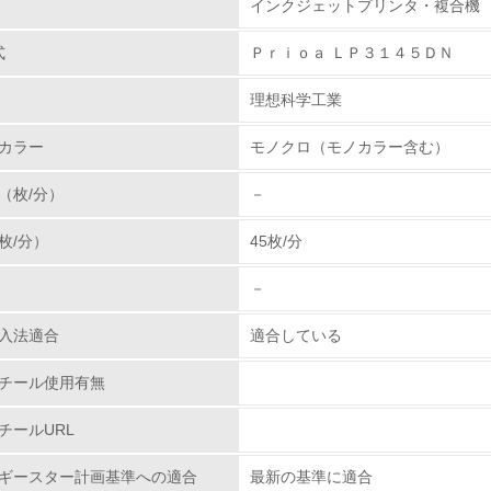
インクジェットプリンタ・複合機
体とカートリッジの回収・リサイクルのしく
体は、お客様から依頼を受けて回収し、委託処理業者に
式
Ｐｒｉｏａ ＬＰ３１４５ＤＮ
環境取り組み体制
。また使用済みのトナーコンテナやインクカートリッジ
行い、適正な処分を実施しています。
理想科学工業
チェック項目
カラー
モノクロ（モノカラー含む）
レベル1
（枚/分）
－
環境方針を持っている
枚/分）
45枚/分
環境対応の責任体制を定めている
－
環境問題に関する従業員教育を行っている
入法適合
適合している
自社に関係する主要な環境法規制を把握し、順守している
チール使用有無
レベル2
チールURL
ギースター計画基準への適合
最新の基準に適合
環境取り組み体制と成果を定期的に検証して次の活動に活かし