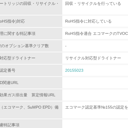
ートリッジの回収・リサイクル・
回収・リサイクルを行っている
<L1> 環境配慮型製品・サービスの製造・販売を積極的に行って
oHS指令)対応
RoHS指令に対応している
<L2> 環境配慮型製品・サービスの製造・販売状況を把握し、
理に関する特記事項
RoHS指令適合 エコマークのTVO
グリーン購入
80.2のオプション基準クリア数
-
<L1> グリーン購入の取り組み方針を有し、グリーン購入を行っ
対応型ドライトナー
リサイクル対応型ドライトナー
認定番号
<L2> 購入している製品・サービスの量と種類を把握し、具体
20155023
PD関連URL
包装・物流
効果ガス排出量 算定情報URL
非該当（包装・物流を必要とする業務を行っていない）
（エコマーク、SuMPO EPD）備
エコマーク認定基準№155の認定を受け
<L1> 環境負荷ができるだけ小さい包装・梱包を行っている
慮特記事項
<L2> 環境負荷ができるだけ小さい物流を行っている