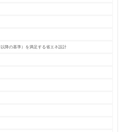
策を理解し、実践している
6月以降の基準）を満足する省エネ設計
チェック
ス）の使用量削減の取り組みを行っている
標や計画を立てている
製造・販売