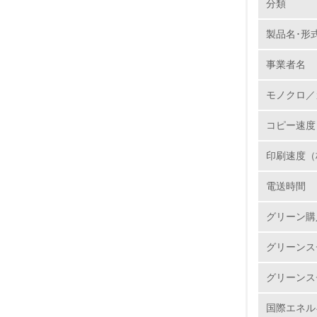
分類
製品本
製品本
製品名･形
1.
います
回収を
事業者名
No.
モノクロ／
コピー速度
1.
印刷速度（
2.
電送時間
3.
グリーン購
4.
グリーンス
グリーンス
国際エネル
5.