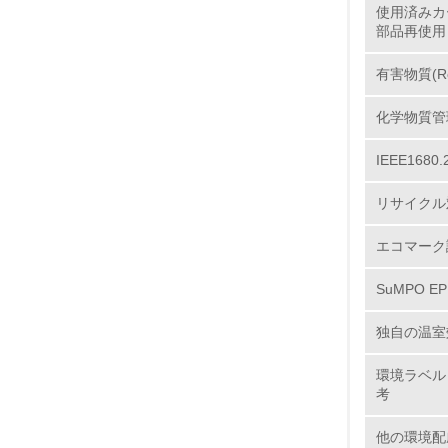
使用済みカ
部品再使用
11.
有害物質(R
12.
化学物質管
IEEE16
13.
リサイクル
14.
エコマーク
SuMPO E
独自の温室
環境ラベル
考
15.
他の環境配
16.