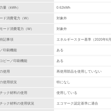
力量（kWh）
0.62kWh
従業員が環境方針に基づいて自分の業務の中で行うべき環境対
ード消費電力（W）
対象外
環境活動に関する規格やプログラムを導入している
→ 導入している規格名
モード消費電力（W）
対象外
第三者認証を取得している
特記事項
エネルギースター基準（2020年
環境への取り組み
／印刷機能
ある
コピー／印刷機能
ある
チェック項目
の使用
再使用部品を使用していない
資源・エネルギー
の使用状況
特になし
<L1> 資源（投入原料、水等）とエネルギー（電力、重油、ガ
チック材料の使用
使用している
<L2> 資源とエネルギーの使用量の把握をし、具体的な削減目
チック材料の使用状況
エコマーク認定基準に適合
環境配慮型製品・サービスの