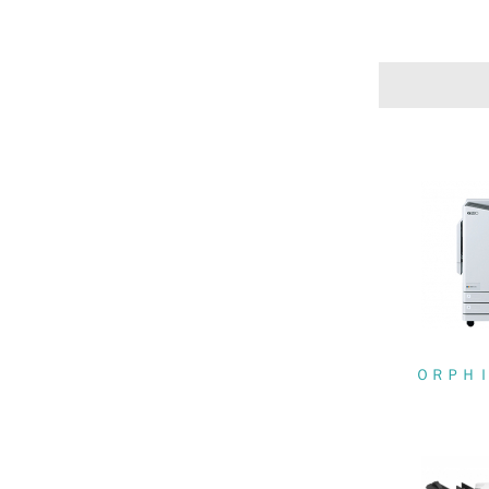
22.
3.
No.
23.
24.
ＯＲＰＨＩ
25.
4.