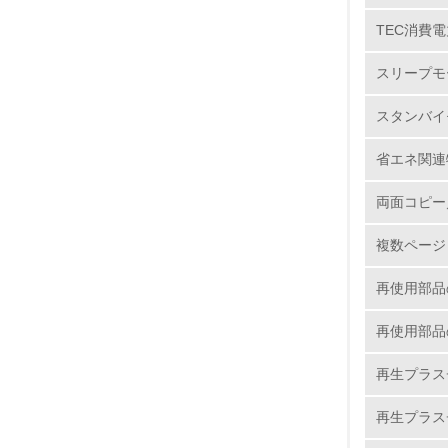
TEC消費電
6.
スリープモ
7.
スタンバイ
8.
省エネ関連
2.
両面コピー
複数ページ
No.
再使用部品
再使用部品
9.
再生プラス
10.
再生プラス