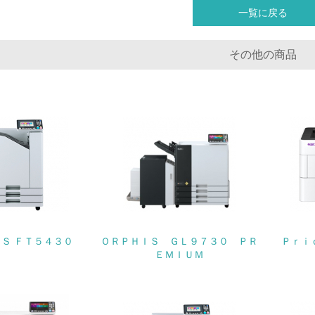
購入、原材料のトレーサビリティの確認等）を行っている
一覧に戻る
地域への貢献
その他の商品
<L1> 周辺地域の環境保全活動を行い、自治体や地域団体の活
社会面の取り組み
チェック項目
<L1> 「人権・労働等」に関する方針、規定等を持っている
<L1> 「公正・適正な取引」に関する方針、規定等を持っている
Ｓ ＦＴ５４３０
ＯＲＰＨＩＳ ＧＬ９７３０ ＰＲ
Ｐｒｉ
<L1> 「情報セキュリティ」に関する方針、規定等を持っている
ＥＭＩＵＭ
環境面・社会面の情報公開他