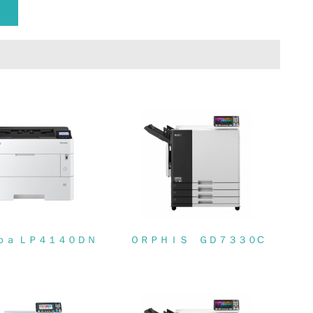
動に積極的に参加している
チェック
ｏａ ＬＰ４１４０ＤＮ
ＯＲＰＨＩＳ ＧＤ７３３０C