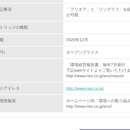
記事項
「プリオア」と「リソグラフ」を組
化学物質
が可能
トリッジの種類
非該当（化学物質を使用していない）
期
2020年12月
<L1> 化学物質の使用量及び外部（大気・水・土壌）への排出
円）
オープンプライス
<L2> 化学物質の使用量及び外部への排出量を把握し、具体的
「環境経営報告書」毎年7月発行
廃棄物
下記webサイトよりご覧いただけ
http://www.riso.co.jp/eco/report/
<L1> 廃棄物の発生量の削減及びリサイクルの推進、適正処理
ジアドレス
http://www.riso.co.jp/
<L2> 発生する廃棄物の量と種類を把握し、具体的な削減・リ
境情報源
ホームページ内「環境への取り組
http://www.riso.co.jp/eco/
生物多様性保全
<L1> 「生物多様性保全」に関する取り組み（例：森林保全活