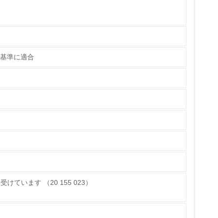
いる
具体的な販売目標や計画を立てている
C基準に適合
ている
的な目標や計画を立てている
ています （20 155 023）