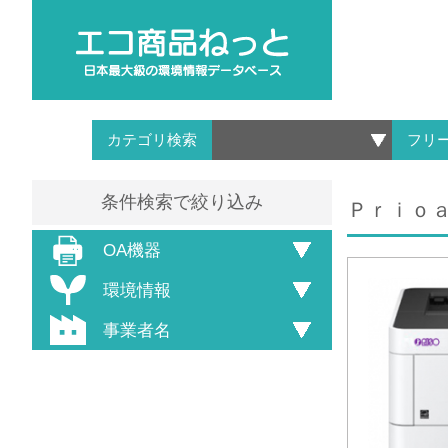
カテゴリ検索
フリ
条件検索で絞り込み
Ｐｒｉｏａ
OA機器
環境情報
事業者名