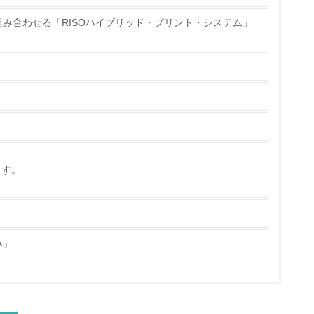
み合わせる「RISOハイブリッド・プリント・システム」
量削減の取り組みを行っている
な削減目標や計画を立てている
ます。
を行っている
サイクル目標や計画を立てている
み」
動＜植林、天然林保護、間伐＞、認証品の