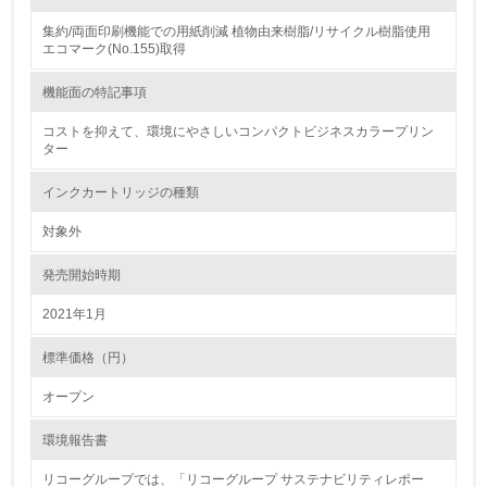
廃棄物
集約/両面印刷機能での用紙削減 植物由来樹脂/リサイクル樹脂使用
エコマーク(No.155)取得
19.
機能面の特記事項
<L1> 廃棄物の発生量の削減及びリサイクルの推進、適正
処理を行っている
コストを抑えて、環境にやさしいコンパクトビジネスカラープリン
ター
20.
インクカートリッジの種類
<L2> 発生する廃棄物の量と種類を把握し、具体的な削
減・リサイクル目標や計画を立てている
対象外
発売開始時期
生物多様性保全
2021年1月
21.
標準価格（円）
<L1> 「生物多様性保全」に関する取り組み（例：森林保
全活動＜植林、天然林保護、間伐＞、認証品の購入、原材
オープン
料のトレーサビリティの確認等）を行っている
環境報告書
地域への貢献
リコーグループでは、「リコーグループ サステナビリティレポー