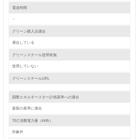
レベル2
電送時間
－
5.
グリーン購入法適合
環境取り組み体制と成果を定期的に検証して次の活動に活
かしている
適合している
6.
グリーンスチール使用有無
従業員が環境方針に基づいて自分の業務の中で行うべき環
境対策を理解し、実践している
使用していない
グリーンスチールURL
7.
環境活動に関する規格やプログラムを導入している
→ 導入している規格名 ISO14000
国際エネルギースター計画基準への適合
8.
最新の基準に適合
第三者認証を取得している
TEC消費電力量（kWh）
対象外
2.環境への取り組み