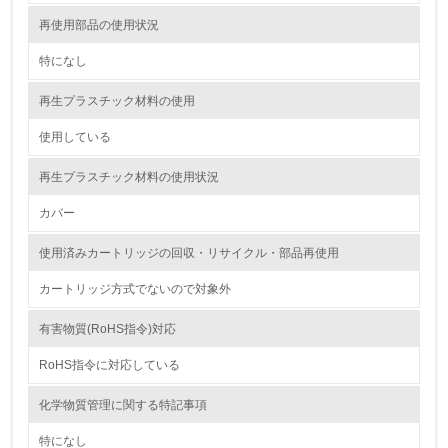
<L2> 環境配慮型製品・サービスの製造・販売状況を把握
し、具体的な販売目標や計画を立てている
再使用部品の使用状況
特になし
グリーン購入
再生プラスチック材料の使用
13.
使用している
<L1> グリーン購入の取り組み方針を有し、グリーン購入
を行っている
再生プラスチック材料の使用状況
14.
カバー
<L2> 購入している製品・サービスの量と種類を把握し、
使用済みカートリッジの回収・リサイクル・部品再使用
具体的な目標や計画を立てている
カートリッジ方式でないので対象外
包装・物流
有害物質(RoHS指令)対応
RoHS指令に対応している
非該当（包装・物流を必要とする業務を行っていない）
化学物質管理に関する特記事項
15.
特になし