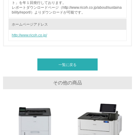
ト」を年１回発行しております。
レポートダウンロードページ（http://www.ricoh.co.jp/about/sustaina
22.
bility/report/）よりダウンロードが可能です。
<L1> 周辺地域の環境保全活動を行い、自治体や地域団体
の活動に積極的に参加している
ホームページアドレス
http://www.ricoh.co.jp/
3.社会面の取り組み
23.
<L1> 「人権・労働等」に関する方針、規定等を持ってい
一覧に戻る
る
24.
その他の商品
<L1> 「公正・適正な取引」に関する方針、規定等を持っ
ている
25.
<L1> 「情報セキュリティ」に関する方針、規定等を持っ
ている