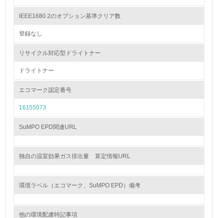
<L1> 環境負荷ができるだけ小さい包装・梱包を行ってい
る
IEEE1680.2のオプション基準クリア数
登録なし
16.
<L2> 環境負荷ができるだけ小さい物流を行っている
リサイクル対応型ドライトナー
ドライトナー
化学物質
エコマーク認定番号
16155073
非該当（化学物質を使用していない）
SuMPO EPD関連URL
17.
<L1> 化学物質の使用量及び外部（大気・水・土壌）への
排出量削減の取り組みを行っている
独自の温室効果ガス排出量 算定情報URL
18.
環境ラベル（エコマーク、SuMPO EPD）備考
<L2> 化学物質の使用量及び外部への排出量を把握し、具
体的な削減目標や計画を立てている
他の環境配慮特記事項