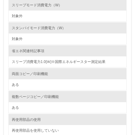
スリープモード消費電力（W）
資源・エネルギー
対象外
9.
スタンバイモード消費電力（W）
<L1> 資源（投入原料、水等）とエネルギー（電力、重
油、ガス）の使用量削減の取り組みを行っている
対象外
10.
省エネ関連特記事項
スリープ消費電力1.0[Ｗ]※国際エネルギースター測定結果
<L2> 資源とエネルギーの使用量の把握をし、具体的な削
減目標や計画を立てている
両面コピー／印刷機能
環境配慮型製品・サービスの製造・販売
ある
11.
複数ページコピー／印刷機能
<L1> 環境配慮型製品・サービスの製造・販売を積極的に
ある
行っている
再使用部品の使用
12.
再使用部品を使用していない