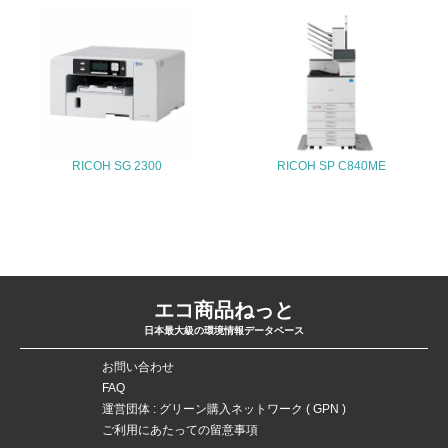
30.
<L2> サプライヤーに対して、環境面・社会面の取り組み
に関する確認・調査を実施している
その他の環境への取り組みについての自由記載
RICOH SG 2300
RICOH SP C840ME
1.
事業者属性
業種
エコ商品ねっと
電気機器
日本最大級の環境情報データベース
従業員数
お問い合わせ
FAQ
109,950名 (2015年3月31日現在）
運営団体 : グリーン購入ネットワーク ( GPN )
ご利用にあたっての留意事項