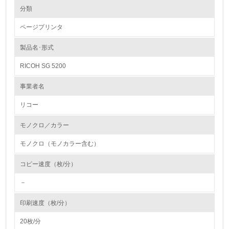
環境の取り組み
分類
製品本体とカートリッジの回収・リサイクルのしくみ
カートリッジに関しても製品本体と同様に回収の仕組みを単なる回
ページプリンタ
収から、リサイクルの為の回収に変えています。使用済みカートリ
1.環境取り組み体制
ッジは、従来からある販売店ルートの他にサービスルートを新たに
追加し、リコーグループ全体で積極的に回収率の向上に取り組んで
製品名･形式
レベル1
います。コメットサークルに従った最適な処理（製品リサイクル・
部品リサイクル・マテリアルリサイクル・ケミカルリサイクル等）
RICOH SG 5200
を行う為、お買い上げの販売店及びサービス実施店に集められた使
1.
用済みカートリッジは全国１９の回収センターを経て再生センター
へ輸送されます。そこで回収された使用済みカートリッジを選別・
事業者名
分解・分別処理して指定された部品は新品と同一基準でリサイクル
環境方針を持っている
各工程の品質管理を行い、再使用部品としてカートリッジの生産工
リコー
場へ送付して再使用しています。
2.
モノクロ／カラー
バイオプラスチックの環境影響評価
環境対応の責任体制を定めている
リコーは、石油樹脂に代わる新しい製品素材を業界ではじめて、複
モノクロ（モノカラー含む）
写機部品に採用しました。
3.
石油に代わる環境負荷低減素材の実用化に挑戦していきます。
コピー速度（枚/分）
http://www.ricoh.co.jp/ecology/technologies/products/01_01.html
環境問題に関する従業員教育を行っている
－
4.
印刷速度（枚/分）
自社に関係する主要な環境法規制を把握し、順守している
20枚/分