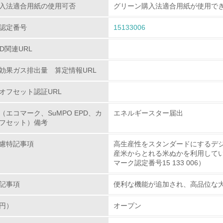
入法適合用紙の使用可否
グリーン購入法適合用紙が使用で
<L2> 環境配慮型製品・サービスの製造・販売状況を把握し、
認定番号
15133006
グリーン購入
PD関連URL
効果ガス排出量 算定情報URL
<L1> グリーン購入の取り組み方針を有し、グリーン購入を行っ
オフセット認証URL
<L2> 購入している製品・サービスの量と種類を把握し、具体
（エコマーク、SuMPO EPD、カ
エネルギースター届出
包装・物流
フセット）備考
慮特記事項
高生産性をスタンダードにするデ
非該当（包装・物流を必要とする業務を行っていない）
産米からとれる米ぬかを利用して
マーク認定番号15 133 006）
<L1> 環境負荷ができるだけ小さい包装・梱包を行っている
記事項
便利な機能が追加され、高品位な
<L2> 環境負荷ができるだけ小さい物流を行っている
円）
オープン
化学物質