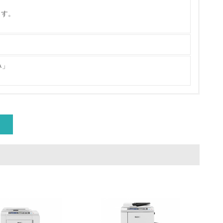
ます。
量削減の取り組みを行っている
な削減目標や計画を立てている
み」
を行っている
サイクル目標や計画を立てている
動＜植林、天然林保護、間伐＞、認証品の