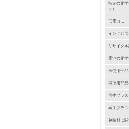
特定の化学
7.
ク）
低電力モー
8.
インク容器
2.
リサイクル
No.
電池の化学
再使用部品
再使用部品
9.
再生プラス
10.
再生プラス
包装材に関
11.