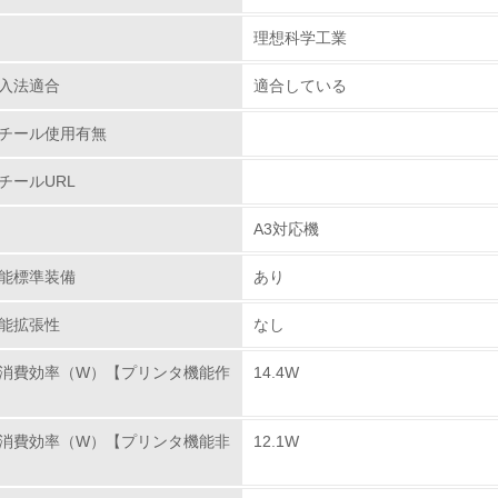
理想科学工業
チェック項目
入法適合
適合している
レベル1
チール使用有無
環境方針を持っている
チールURL
環境対応の責任体制を定めている
A3対応機
環境問題に関する従業員教育を行っている
能標準装備
あり
自社に関係する主要な環境法規制を把握し、順守している
能拡張性
なし
レベル2
消費効率（W）【プリンタ機能作
14.4W
環境取り組み体制と成果を定期的に検証して次の活動に活かし
消費効率（W）【プリンタ機能非
12.1W
従業員が環境方針に基づいて自分の業務の中で行うべき環境対