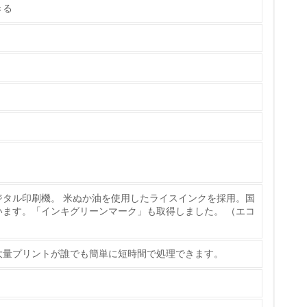
きる
具体的な販売目標や計画を立てている
ている
的な目標や計画を立てている
ジタル印刷機。 米ぬか油を使用したライスインクを採用。国
います。「インキグリーンマーク」も取得しました。 （エコ
大量プリントが誰でも簡単に短時間で処理できます。