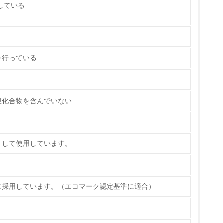
たしている
を行っている
チェック
銀化合物を含んでいない
として使用しています。
ス）の使用量削減の取り組みを行っている
標や計画を立てている
に採用しています。（エコマーク認定基準に適合）
製造・販売
いる