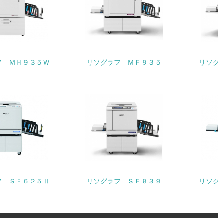
地域への貢献
<L1> 周辺地域の環境保全活動を行い、自治体や地域団体の活
社会面の取り組み
フ ＭＨ９３５Ｗ
リソグラフ ＭＦ９３５
リソ
チェック項目
<L1> 「人権・労働等」に関する方針、規定等を持っている
<L1> 「公正・適正な取引」に関する方針、規定等を持っている
<L1> 「情報セキュリティ」に関する方針、規定等を持っている
環境面・社会面の情報公開他
フ ＳＦ６２５Ⅱ
リソグラフ ＳＦ９３９
リソ
チェック項目
<L1> パンフレットやホームページ等で、自社の環境情報を積