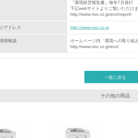
「環境経営報告書」毎年7月発行
下記webサイトよりご覧いただけ
非該当（化学物質を使用していない）
http://www.riso.co.jp/eco/report/
<L1> 化学物質の使用量及び外部（大気・水・土壌）への排出
ジアドレス
http://www.riso.co.jp
<L2> 化学物質の使用量及び外部への排出量を把握し、具体的
境情報源
ホームページ内「環境への取り組
http://www.riso.co.jp/eco/
廃棄物
<L1> 廃棄物の発生量の削減及びリサイクルの推進、適正処理
一覧に戻る
<L2> 発生する廃棄物の量と種類を把握し、具体的な削減・リ
その他の商品
生物多様性保全
<L1> 「生物多様性保全」に関する取り組み（例：森林保全活
購入、原材料のトレーサビリティの確認等）を行っている