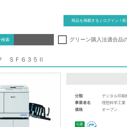
商品を掲載する ( ログイン / 新
グリーン購入法適合品
ー検索
フ ＳＦ６３５Ⅱ
分類
デジタル印刷
事業者名
理想科学工業
価格
オープン