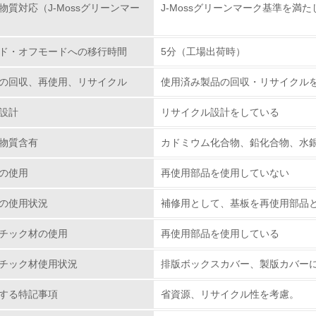
物質対応（J-Mossグリーンマー
J-Mossグリーンマーク基準を満
環境活動に関する規格やプログラムを導入している
→ 導入している規格名
ド・オフモードへの移行時間
5分（工場出荷時）
第三者認証を取得している
の回収、再使用、リサイクル
使用済み製品の回収・リサイクル
環境への取り組み
設計
リサイクル設計をしている
チェック項目
物質含有
カドミウム化合物、鉛化合物、水
資源・エネルギー
の使用
再使用部品を使用していない
の使用状況
補修用として、基板を再使用部品
<L1> 資源（投入原料、水等）とエネルギー（電力、重油、ガ
チック材の使用
再使用部品を使用している
<L2> 資源とエネルギーの使用量の把握をし、具体的な削減目
チック材使用状況
排版ボックスカバー、製版カバー
環境配慮型製品・サービスの
する特記事項
省資源、リサイクル性を考慮。
<L1> 環境配慮型製品・サービスの製造・販売を積極的に行って