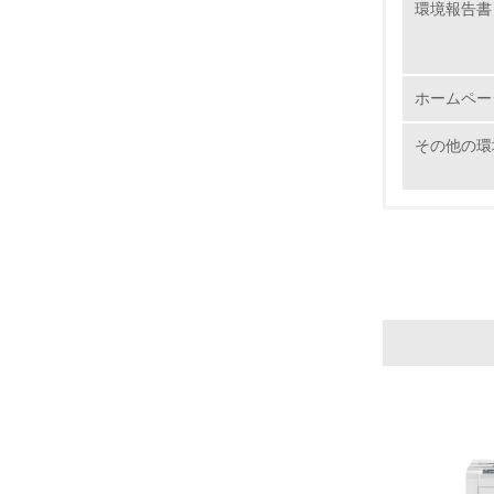
環境報告書
17.
ホームペー
18.
その他の環
19.
20.
21.