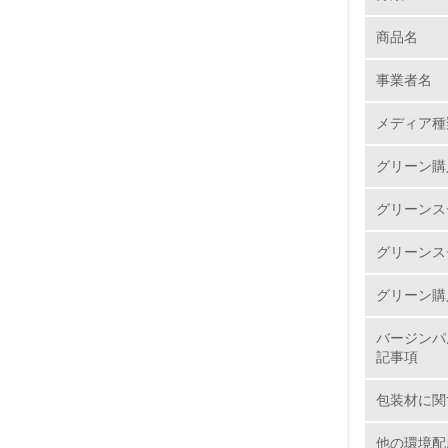
商品名
1.
事業者名
No.
メディア種
グリーン購
1.
グリーンス
2.
グリーンス
3.
グリーン購
4.
バージンパ
記事項
包装材に関
5.
他の環境配