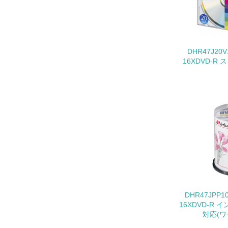
11.
12.
DHR47J20
16XDVD-
13.
14.
DHR47JPP
15.
16XDVD-R
対応(ワ
16.