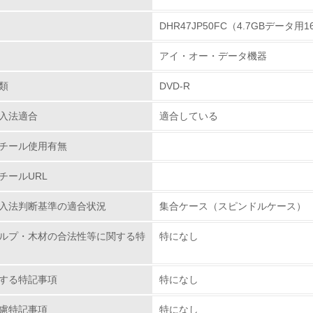
DHR47JP50FC（4.7GBデータ
環境取り組み体制
アイ・オー・データ機器
チェック項目
類
DVD-R
レベル1
入法適合
適合している
環境方針を持っている
チール使用有無
環境対応の責任体制を定めている
チールURL
環境問題に関する従業員教育を行っている
入法判断基準の適合状況
集合ケース（スピンドルケース）
自社に関係する主要な環境法規制を把握し、順守している
ルプ・木材の合法性等に関する特
特になし
レベル2
する特記事項
特になし
環境取り組み体制と成果を定期的に検証して次の活動に活かし
慮特記事項
特になし