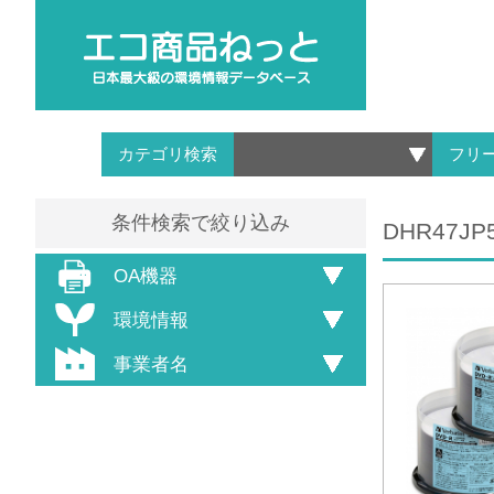
カテゴリ検索
フリ
条件検索で絞り込み
DHR47J
OA機器
環境情報
事業者名