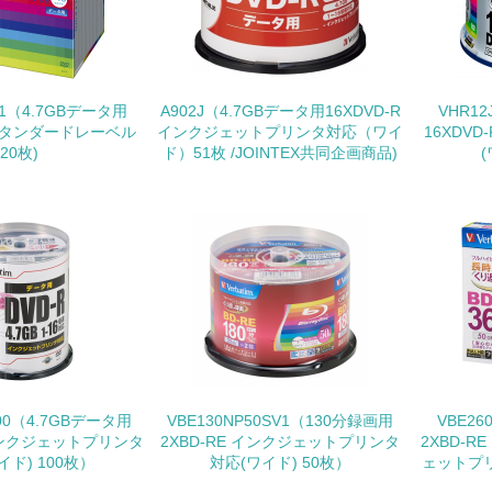
<L1> 環境配慮型製品・サービスの製造・販売を積極的に行って
<L2> 環境配慮型製品・サービスの製造・販売状況を把握し、
V1（4.7GBデータ用
A902J（4.7GBデータ用16XDVD-R
VHR12
R スタンダードレーベル
インクジェットプリンタ対応（ワイ
16XDV
グリーン購入
20枚)
ド）51枚 /JOINTEX共同企画商品)
<L1> グリーン購入の取り組み方針を有し、グリーン購入を行っ
<L2> 購入している製品・サービスの量と種類を把握し、具体
包装・物流
非該当（包装・物流を必要とする業務を行っていない）
100（4.7GBデータ用
VBE130NP50SV1（130分録画用
VBE26
<L1> 環境負荷ができるだけ小さい包装・梱包を行っている
 インクジェットプリンタ
2XBD-RE インクジェットプリンタ
2XBD-R
イド) 100枚）
対応(ワイド) 50枚）
ェットプリ
<L2> 環境負荷ができるだけ小さい物流を行っている