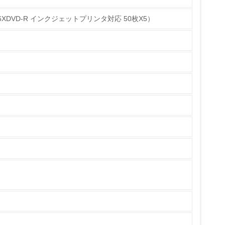
用16XDVD-R インクジェットプリンタ対応 50枚X5）
チェック
ている