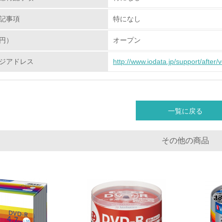
従業員が環境方針に基づいて自分の業務の中で行うべき環境対
記事項
特になし
環境活動に関する規格やプログラムを導入している
円）
オープン
→ 導入している規格名
ジアドレス
http://www.iodata.jp/support/after/
第三者認証を取得している
環境への取り組み
一覧に戻る
チェック項目
その他の商品
資源・エネルギー
<L1> 資源（投入原料、水等）とエネルギー（電力、重油、ガ
<L2> 資源とエネルギーの使用量の把握をし、具体的な削減目
環境配慮型製品・サービスの