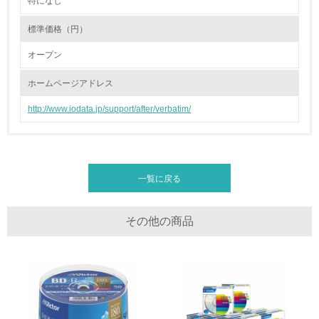
特になし
2.環境への取り組み
標準価格（円）
資源・エネルギー
オープン
9.
ホームページアドレス
<L1> 資源（投入原料、水等）とエネルギー（電力、重
油、ガス）の使用量削減の取り組みを行っている
http://www.iodata.jp/support/after/verbatim/
10.
<L2> 資源とエネルギーの使用量の把握をし、具体的な削
減目標や計画を立てている
一覧に戻る
環境配慮型製品・サービスの製造・販売
その他の商品
11.
<L1> 環境配慮型製品・サービスの製造・販売を積極的に
行っている
12.