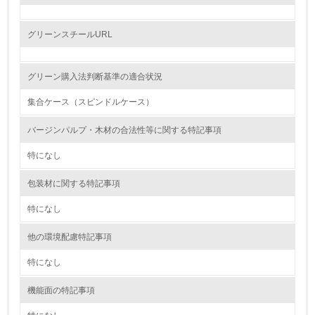
レベル2
グリーンスチールURL
5.
グリーン購入法判断基準の適合状況
環境取り組み体制と成果を定期的に検証して次の活動に活
かしている
集合ケース（スピンドルケース）
6.
バージンパルプ・木材の合法性等に関する特記事項
従業員が環境方針に基づいて自分の業務の中で行うべき環
特になし
境対策を理解し、実践している
包装材に関する特記事項
7.
特になし
環境活動に関する規格やプログラムを導入している
→ 導入している規格名
他の環境配慮特記事項
8.
特になし
第三者認証を取得している
機能面の特記事項