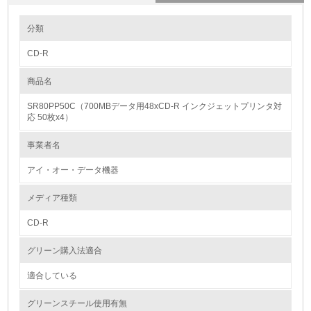
環境の取り組み
分類
CD-R
1.環境取り組み体制
商品名
レベル1
SR80PP50C（700MBデータ用48xCD-R インクジェットプリンタ対
1.
応 50枚x4）
環境方針を持っている
事業者名
アイ・オー・データ機器
2.
環境対応の責任体制を定めている
メディア種類
CD-R
3.
グリーン購入法適合
環境問題に関する従業員教育を行っている
適合している
4.
グリーンスチール使用有無
自社に関係する主要な環境法規制を把握し、順守している