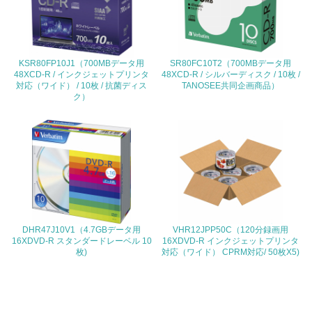
<L1> 環境負荷ができるだけ小さい包装・梱包を行ってい
る
KSR80FP10J1（700MBデータ用
SR80FC10T2（700MBデータ用
16.
48XCD-R / インクジェットプリンタ
48XCD-R / シルバーディスク / 10枚 /
対応（ワイド） / 10枚 / 抗菌ディス
TANOSEE共同企画商品）
<L2> 環境負荷ができるだけ小さい物流を行っている
ク）
化学物質
非該当（化学物質を使用していない）
17.
<L1> 化学物質の使用量及び外部（大気・水・土壌）への
DHR47J10V1（4.7GBデータ用
VHR12JPP50C（120分録画用
排出量削減の取り組みを行っている
16XDVD-R スタンダードレーベル 10
16XDVD-R インクジェットプリンタ
枚)
対応（ワイド） CPRM対応/ 50枚X5)
18.
<L2> 化学物質の使用量及び外部への排出量を把握し、具
体的な削減目標や計画を立てている