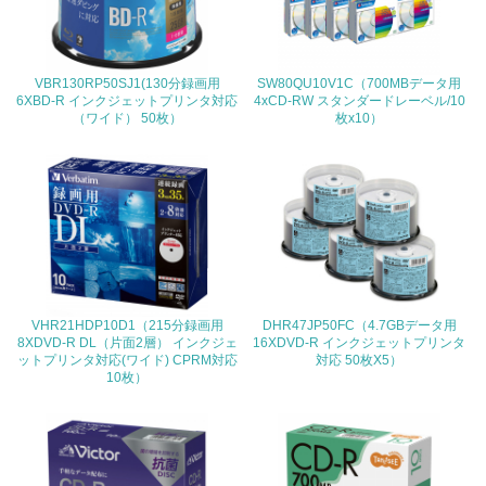
<L2> 環境配慮型製品・サービスの製造・販売状況を把握
し、具体的な販売目標や計画を立てている
VBR130RP50SJ1(130分録画用
SW80QU10V1C（700MBデータ用
グリーン購入
6XBD-R インクジェットプリンタ対応
4xCD-RW スタンダードレーベル/10
（ワイド） 50枚）
枚x10）
13.
<L1> グリーン購入の取り組み方針を有し、グリーン購入
を行っている
14.
<L2> 購入している製品・サービスの量と種類を把握し、
具体的な目標や計画を立てている
VHR21HDP10D1（215分録画用
DHR47JP50FC（4.7GBデータ用
8XDVD-R DL（片面2層） インクジェ
16XDVD-R インクジェットプリンタ
ットプリンタ対応(ワイド) CPRM対応
対応 50枚X5）
包装・物流
10枚）
非該当（包装・物流を必要とする業務を行っていない）
15.