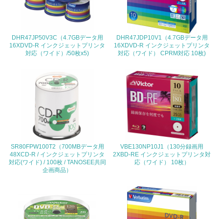
<L2> 環境配慮型製品・サービスの製造・販売状況を把握
し、具体的な販売目標や計画を立てている
DHR47JP50V3C（4.7GBデータ用
DHR47JDP10V1（4.7GBデータ用
グリーン購入
16XDVD-R インクジェットプリンタ
16XDVD-R インクジェットプリンタ
対応（ワイド）/50枚x5)
対応（ワイド） CPRM対応 10枚)
13.
<L1> グリーン購入の取り組み方針を有し、グリーン購入
を行っている
14.
<L2> 購入している製品・サービスの量と種類を把握し、
具体的な目標や計画を立てている
SR80FPW100T2（700MBデータ用
VBE130NP10J1（130分録画用
48XCD-R / インクジェットプリンタ
2XBD-RE インクジェットプリンタ対
対応(ワイド) / 100枚 / TANOSEE共同
応（ワイド） 10枚）
包装・物流
企画商品）
非該当（包装・物流を必要とする業務を行っていない）
15.