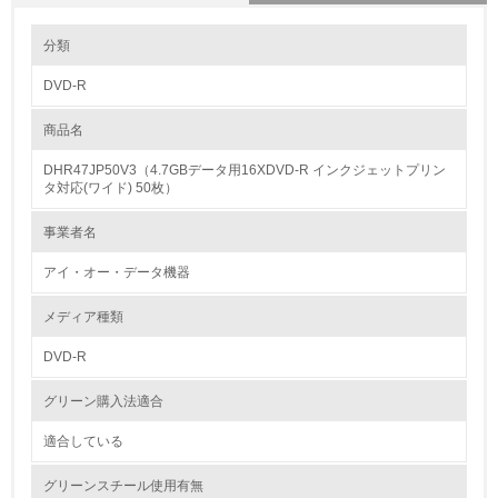
環境の取り組み
分類
DVD-R
1.環境取り組み体制
商品名
レベル1
DHR47JP50V3（4.7GBデータ用16XDVD-R インクジェットプリン
1.
タ対応(ワイド) 50枚）
環境方針を持っている
事業者名
アイ・オー・データ機器
2.
環境対応の責任体制を定めている
メディア種類
DVD-R
3.
グリーン購入法適合
環境問題に関する従業員教育を行っている
適合している
4.
グリーンスチール使用有無
自社に関係する主要な環境法規制を把握し、順守している