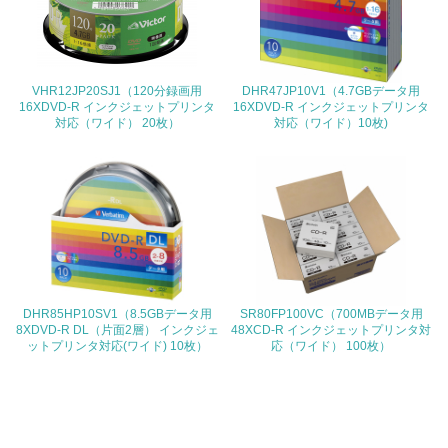
<L1> 環境負荷ができるだけ小さい包装・梱包を行ってい
る
VHR12JP20SJ1（120分録画用
DHR47JP10V1（4.7GBデータ用
16.
16XDVD-R インクジェットプリンタ
16XDVD-R インクジェットプリンタ
対応（ワイド） 20枚）
対応（ワイド）10枚)
<L2> 環境負荷ができるだけ小さい物流を行っている
化学物質
非該当（化学物質を使用していない）
17.
DHR85HP10SV1（8.5GBデータ用
SR80FP100VC（700MBデータ用
<L1> 化学物質の使用量及び外部（大気・水・土壌）への
8XDVD-R DL（片面2層） インクジェ
48XCD-R インクジェットプリンタ対
排出量削減の取り組みを行っている
ットプリンタ対応(ワイド) 10枚）
応（ワイド） 100枚）
18.
<L2> 化学物質の使用量及び外部への排出量を把握し、具
体的な削減目標や計画を立てている