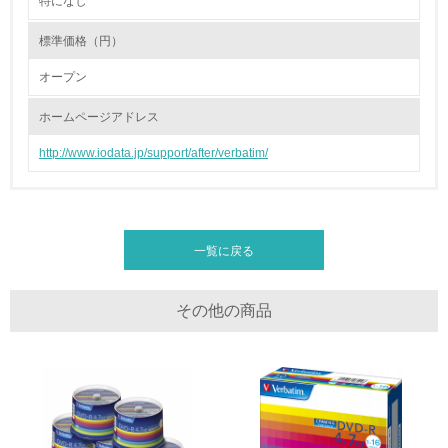
特になし
2.環境への取り組み
標準価格（円）
資源・エネルギー
オープン
9.
ホームページアドレス
<L1> 資源（投入原料、水等）とエネルギー（電力、重
油、ガス）の使用量削減の取り組みを行っている
http://www.iodata.jp/support/after/verbatim/
10.
<L2> 資源とエネルギーの使用量の把握をし、具体的な削
減目標や計画を立てている
一覧に戻る
環境配慮型製品・サービスの製造・販売
その他の商品
11.
<L1> 環境配慮型製品・サービスの製造・販売を積極的に
行っている
12.