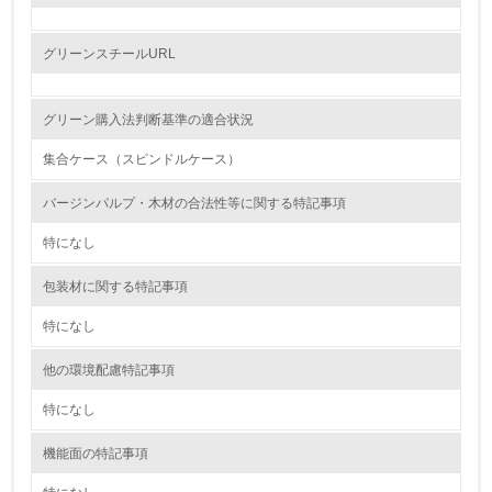
レベル2
グリーンスチールURL
5.
グリーン購入法判断基準の適合状況
環境取り組み体制と成果を定期的に検証して次の活動に活
かしている
集合ケース（スピンドルケース）
6.
バージンパルプ・木材の合法性等に関する特記事項
従業員が環境方針に基づいて自分の業務の中で行うべき環
特になし
境対策を理解し、実践している
包装材に関する特記事項
7.
特になし
環境活動に関する規格やプログラムを導入している
→ 導入している規格名
他の環境配慮特記事項
8.
特になし
第三者認証を取得している
機能面の特記事項