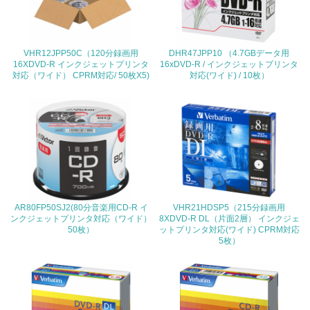
<L2> 環境配慮型製品・サービスの製造・販売状況を把握
し、具体的な販売目標や計画を立てている
VHR12JPP50C（120分録画用
DHR47JPP10 （4.7GBデータ用
グリーン購入
16XDVD-R インクジェットプリンタ
16xDVD-R / インクジェットプリンタ
対応（ワイド） CPRM対応/ 50枚X5)
対応(ワイド) / 10枚）
13.
<L1> グリーン購入の取り組み方針を有し、グリーン購入
を行っている
14.
<L2> 購入している製品・サービスの量と種類を把握し、
具体的な目標や計画を立てている
AR80FP50SJ2(80分音楽用CD-R イ
VHR21HDSP5（215分録画用
ンクジェットプリンタ対応（ワイド）
8XDVD-R DL（片面2層） インクジェ
50枚）
ットプリンタ対応(ワイド) CPRM対応
包装・物流
5枚）
非該当（包装・物流を必要とする業務を行っていない）
15.