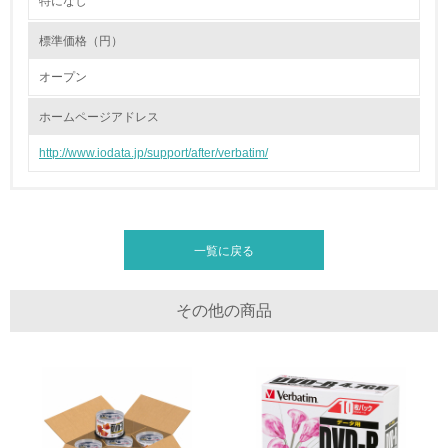
特になし
2.環境への取り組み
標準価格（円）
資源・エネルギー
オープン
9.
ホームページアドレス
<L1> 資源（投入原料、水等）とエネルギー（電力、重
油、ガス）の使用量削減の取り組みを行っている
http://www.iodata.jp/support/after/verbatim/
10.
<L2> 資源とエネルギーの使用量の把握をし、具体的な削
減目標や計画を立てている
一覧に戻る
環境配慮型製品・サービスの製造・販売
その他の商品
11.
<L1> 環境配慮型製品・サービスの製造・販売を積極的に
行っている
12.