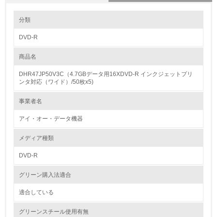
環境の取り組み
分類
DVD-R
1.環境取り組み体制
商品名
レベル1
DHR47JP50V3C（4.7GBデータ用16XDVD-R インクジェットプリ
1.
ンタ対応（ワイド）/50枚x5)
環境方針を持っている
事業者名
アイ・オー・データ機器
2.
環境対応の責任体制を定めている
メディア種類
DVD-R
3.
グリーン購入法適合
環境問題に関する従業員教育を行っている
適合している
4.
グリーンスチール使用有無
自社に関係する主要な環境法規制を把握し、順守している