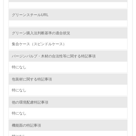
レベル2
グリーンスチールURL
5.
グリーン購入法判断基準の適合状況
環境取り組み体制と成果を定期的に検証して次の活動に活
かしている
集合ケース（スピンドルケース）
6.
バージンパルプ・木材の合法性等に関する特記事項
従業員が環境方針に基づいて自分の業務の中で行うべき環
特になし
境対策を理解し、実践している
包装材に関する特記事項
7.
特になし
環境活動に関する規格やプログラムを導入している
→ 導入している規格名
他の環境配慮特記事項
8.
特になし
第三者認証を取得している
機能面の特記事項