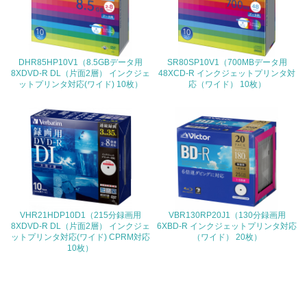
<L1> 環境負荷ができるだけ小さい包装・梱包を行ってい
る
DHR85HP10V1（8.5GBデータ用
SR80SP10V1（700MBデータ用
16.
8XDVD-R DL（片面2層） インクジェ
48XCD-R インクジェットプリンタ対
ットプリンタ対応(ワイド) 10枚）
応（ワイド） 10枚）
<L2> 環境負荷ができるだけ小さい物流を行っている
化学物質
非該当（化学物質を使用していない）
17.
VHR21HDP10D1（215分録画用
VBR130RP20J1（130分録画用
<L1> 化学物質の使用量及び外部（大気・水・土壌）への
8XDVD-R DL（片面2層） インクジェ
6XBD-R インクジェットプリンタ対応
排出量削減の取り組みを行っている
ットプリンタ対応(ワイド) CPRM対応
（ワイド） 20枚）
10枚）
18.
<L2> 化学物質の使用量及び外部への排出量を把握し、具
体的な削減目標や計画を立てている