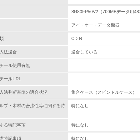
SR80FP50V2（700MBデータ
環境取り組み体制
アイ・オー・データ機器
チェック項目
類
CD-R
レベル1
入法適合
適合している
環境方針を持っている
チール使用有無
環境対応の責任体制を定めている
チールURL
環境問題に関する従業員教育を行っている
入法判断基準の適合状況
集合ケース（スピンドルケース）
自社に関係する主要な環境法規制を把握し、順守している
ルプ・木材の合法性等に関する特
特になし
レベル2
する特記事項
特になし
環境取り組み体制と成果を定期的に検証して次の活動に活かし
慮特記事項
特になし