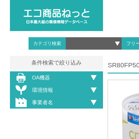
カテゴリ検索
フリ
条件検索で絞り込み
SR80F
OA機器
環境情報
事業者名