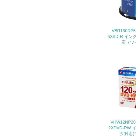
11.
12.
VBR130RP
6XBD-R 
応（ワイ
13.
14.
15.
VHW12NP2
2XDVD-R
16.
タ対応(