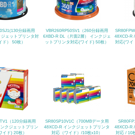
<L1> 環境配慮型製品・サービスの製造・販売を積極的に行って
<L2> 環境配慮型製品・サービスの製造・販売状況を把握し、
50SJ1(130分録画用
VBR260RP50SV1（260分録画用
SR80FP
インクジェットプリンタ対
6XBD-R DL（片面2層） インクジェ
48XCD-
グリーン購入
ド） 50枚）
ットプリンタ対応(ワイド) 50枚）
対応(ワイド)
<L1> グリーン購入の取り組み方針を有し、グリーン購入を行っ
<L2> 購入している製品・サービスの量と種類を把握し、具体
包装・物流
非該当（包装・物流を必要とする業務を行っていない）
<L1> 環境負荷ができるだけ小さい包装・梱包を行っている
0TV1（120分録画用
SR80SP10V1C（700MBデータ用
SR80F
W インクジェットプリン
48XCD-R インクジェットプリンタ
48XCD-
<L2> 環境負荷ができるだけ小さい物流を行っている
ワイド) 20枚）
対応（ワイド）/10枚x10）
対応 / 1