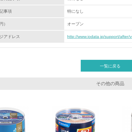
従業員が環境方針に基づいて自分の業務の中で行うべき環境対
記事項
特になし
環境活動に関する規格やプログラムを導入している
円）
オープン
→ 導入している規格名
ジアドレス
http://www.iodata.jp/support/after/
第三者認証を取得している
環境への取り組み
一覧に戻る
チェック項目
その他の商品
資源・エネルギー
<L1> 資源（投入原料、水等）とエネルギー（電力、重油、ガ
<L2> 資源とエネルギーの使用量の把握をし、具体的な削減目
環境配慮型製品・サービスの