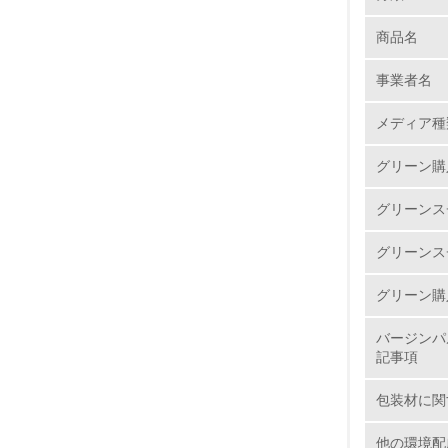
商品名
1.
事業者名
No.
メディア種
グリーン購
1.
グリーンス
2.
グリーンス
3.
グリーン購
4.
バージンパ
記事項
包装材に関
5.
他の環境配