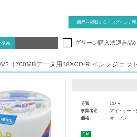
商品を掲載する ( ログイン / 新
グリーン購入法適合品
ー検索
P50V2（700MBデータ用48XCD-R インクジ
分類
CD-R
事業者名
アイ・オー・
価格
オープン