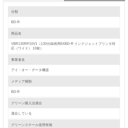
環境の取り組み
分類
BD-R
1.環境取り組み体制
商品名
レベル1
VBR130RP10V1（130分録画用6XBD-R インクジェットプリンタ対
1.
応（ワイド） 10枚）
環境方針を持っている
事業者名
アイ・オー・データ機器
2.
環境対応の責任体制を定めている
メディア種類
BD-R
3.
グリーン購入法適合
環境問題に関する従業員教育を行っている
適合している
4.
グリーンスチール使用有無
自社に関係する主要な環境法規制を把握し、順守している