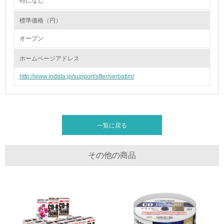
特になし
2.環境への取り組み
標準価格（円）
資源・エネルギー
オープン
9.
ホームページアドレス
<L1> 資源（投入原料、水等）とエネルギー（電力、重
油、ガス）の使用量削減の取り組みを行っている
http://www.iodata.jp/support/after/verbatim/
10.
<L2> 資源とエネルギーの使用量の把握をし、具体的な削
減目標や計画を立てている
一覧に戻る
環境配慮型製品・サービスの製造・販売
その他の商品
11.
<L1> 環境配慮型製品・サービスの製造・販売を積極的に
行っている
12.