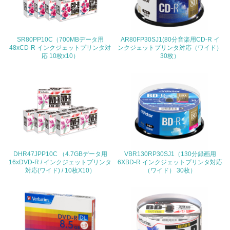
<L2> 環境配慮型製品・サービスの製造・販売状況を把握
し、具体的な販売目標や計画を立てている
SR80PP10C（700MBデータ用
AR80FP30SJ1(80分音楽用CD-R イ
グリーン購入
48xCD-R インクジェットプリンタ対
ンクジェットプリンタ対応（ワイド）
応 10枚x10）
30枚）
13.
<L1> グリーン購入の取り組み方針を有し、グリーン購入
を行っている
14.
<L2> 購入している製品・サービスの量と種類を把握し、
具体的な目標や計画を立てている
DHR47JPP10C （4.7GBデータ用
VBR130RP30SJ1（130分録画用
16xDVD-R / インクジェットプリンタ
6XBD-R インクジェットプリンタ対応
対応(ワイド) / 10枚X10）
（ワイド） 30枚）
包装・物流
非該当（包装・物流を必要とする業務を行っていない）
15.