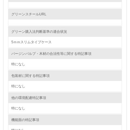
レベル2
グリーンスチールURL
5.
グリーン購入法判断基準の適合状況
環境取り組み体制と成果を定期的に検証して次の活動に活
かしている
5ｍｍスリムタイプケース
6.
バージンパルプ・木材の合法性等に関する特記事項
従業員が環境方針に基づいて自分の業務の中で行うべき環
特になし
境対策を理解し、実践している
包装材に関する特記事項
7.
特になし
環境活動に関する規格やプログラムを導入している
→ 導入している規格名
他の環境配慮特記事項
8.
特になし
第三者認証を取得している
機能面の特記事項