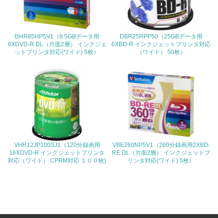
<L1> 環境負荷ができるだけ小さい包装・梱包を行ってい
る
DHR85HP5V1（8.5GBデータ用
DBR25RPP50（25GBデータ用
8XDVD-R DL（片面2層） インクジェ
6XBD-R インクジェットプリンタ対応
16.
ットプリンタ対応(ワイド) 5枚）
（ワイド） 50枚）
<L2> 環境負荷ができるだけ小さい物流を行っている
化学物質
非該当（化学物質を使用していない）
17.
VHR12JP100SJ1（120分録画用
VBE260NP5V1（260分録画用2XBD-
16XDVD-R インクジェットプリンタ
RE DL（片面2層） インクジェットプ
<L1> 化学物質の使用量及び外部（大気・水・土壌）への
対応（ワイド） CPRM対応 １００枚)
リンタ対応(ワイド) 5枚）
排出量削減の取り組みを行っている
18.
<L2> 化学物質の使用量及び外部への排出量を把握し、具
体的な削減目標や計画を立てている