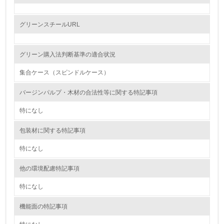
レベル2
グリーンスチールURL
5.
グリーン購入法判断基準の適合状況
環境取り組み体制と成果を定期的に検証して次の活動に活
かしている
集合ケース（スピンドルケース）
6.
バージンパルプ・木材の合法性等に関する特記事項
従業員が環境方針に基づいて自分の業務の中で行うべき環
特になし
境対策を理解し、実践している
包装材に関する特記事項
7.
特になし
環境活動に関する規格やプログラムを導入している
→ 導入している規格名
他の環境配慮特記事項
8.
特になし
第三者認証を取得している
機能面の特記事項