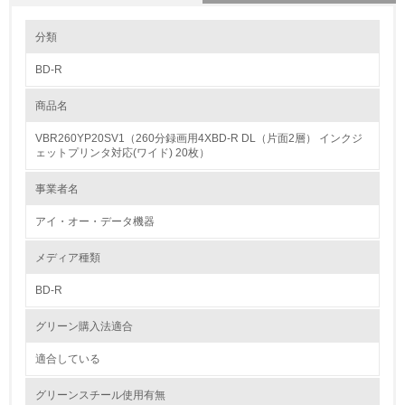
環境の取り組み
分類
BD-R
1.環境取り組み体制
商品名
レベル1
VBR260YP20SV1（260分録画用4XBD-R DL（片面2層） インクジ
1.
ェットプリンタ対応(ワイド) 20枚）
環境方針を持っている
事業者名
アイ・オー・データ機器
2.
環境対応の責任体制を定めている
メディア種類
BD-R
3.
グリーン購入法適合
環境問題に関する従業員教育を行っている
適合している
4.
グリーンスチール使用有無
自社に関係する主要な環境法規制を把握し、順守している