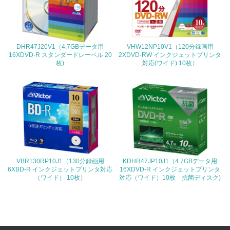
<L1> 環境負荷ができるだけ小さい包装・梱包を行ってい
る
DHR47J20V1（4.7GBデータ用
VHW12NP10V1（120分録画用
16.
16XDVD-R スタンダードレーベル 20
2XDVD-RW インクジェットプリンタ
枚)
対応(ワイド) 10枚）
<L2> 環境負荷ができるだけ小さい物流を行っている
化学物質
非該当（化学物質を使用していない）
17.
VBR130RP10J1（130分録画用
KDHR47JP10J1（4.7GBデータ用
<L1> 化学物質の使用量及び外部（大気・水・土壌）への
6XBD-R インクジェットプリンタ対応
16XDVD-R インクジェットプリンタ
排出量削減の取り組みを行っている
（ワイド） 10枚）
対応（ワイド）10枚 抗菌ディスク)
18.
<L2> 化学物質の使用量及び外部への排出量を把握し、具
体的な削減目標や計画を立てている