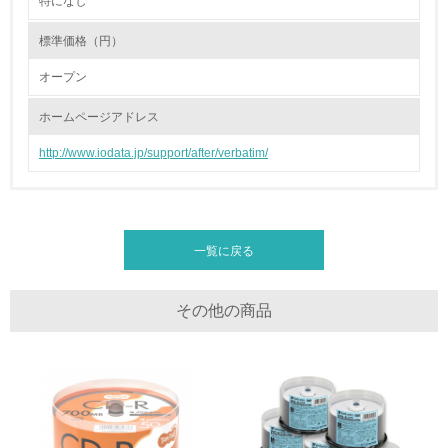
特になし
2.環境への取り組み
標準価格（円）
資源・エネルギー
オープン
9.
ホームページアドレス
<L1> 資源（投入原料、水等）とエネルギー（電力、重
油、ガス）の使用量削減の取り組みを行っている
http://www.iodata.jp/support/after/verbatim/
10.
<L2> 資源とエネルギーの使用量の把握をし、具体的な削
減目標や計画を立てている
一覧に戻る
環境配慮型製品・サービスの製造・販売
その他の商品
11.
<L1> 環境配慮型製品・サービスの製造・販売を積極的に
行っている
12.