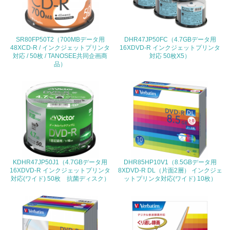
<L2> 環境配慮型製品・サービスの製造・販売状況を把握
し、具体的な販売目標や計画を立てている
SR80FP50T2（700MBデータ用
DHR47JP50FC（4.7GBデータ用
グリーン購入
48XCD-R / インクジェットプリンタ
16XDVD-R インクジェットプリンタ
対応 / 50枚 / TANOSEE共同企画商
対応 50枚X5）
品）
13.
<L1> グリーン購入の取り組み方針を有し、グリーン購入
を行っている
14.
<L2> 購入している製品・サービスの量と種類を把握し、
具体的な目標や計画を立てている
KDHR47JP50J1（4.7GBデータ用
DHR85HP10V1（8.5GBデータ用
16XDVD-R インクジェットプリンタ
8XDVD-R DL（片面2層） インクジェ
包装・物流
対応(ワイド) 50枚 抗菌ディスク）
ットプリンタ対応(ワイド) 10枚）
非該当（包装・物流を必要とする業務を行っていない）
15.