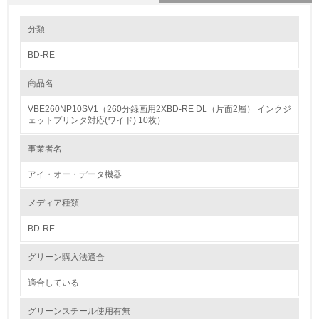
環境の取り組み
分類
BD-RE
1.環境取り組み体制
商品名
レベル1
VBE260NP10SV1（260分録画用2XBD-RE DL（片面2層） インクジ
1.
ェットプリンタ対応(ワイド) 10枚）
環境方針を持っている
事業者名
アイ・オー・データ機器
2.
環境対応の責任体制を定めている
メディア種類
BD-RE
3.
グリーン購入法適合
環境問題に関する従業員教育を行っている
適合している
4.
グリーンスチール使用有無
自社に関係する主要な環境法規制を把握し、順守している