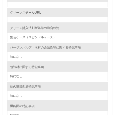
レベル2
グリーンスチールURL
5.
グリーン購入法判断基準の適合状況
環境取り組み体制と成果を定期的に検証して次の活動に活
かしている
集合ケース（スピンドルケース）
6.
バージンパルプ・木材の合法性等に関する特記事項
従業員が環境方針に基づいて自分の業務の中で行うべき環
特になし
境対策を理解し、実践している
包装材に関する特記事項
7.
特になし
環境活動に関する規格やプログラムを導入している
→ 導入している規格名
他の環境配慮特記事項
8.
特になし
第三者認証を取得している
機能面の特記事項