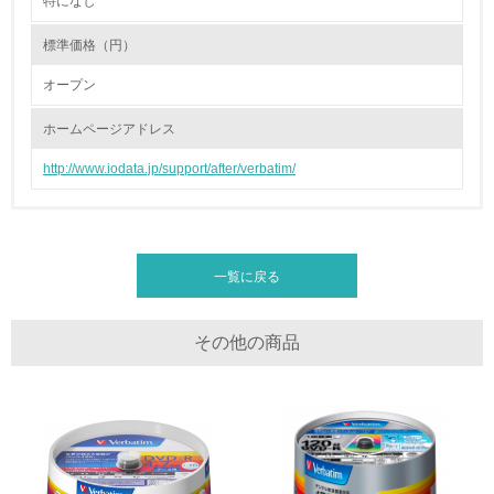
特になし
2.環境への取り組み
標準価格（円）
資源・エネルギー
オープン
9.
ホームページアドレス
<L1> 資源（投入原料、水等）とエネルギー（電力、重
油、ガス）の使用量削減の取り組みを行っている
http://www.iodata.jp/support/after/verbatim/
10.
<L2> 資源とエネルギーの使用量の把握をし、具体的な削
減目標や計画を立てている
一覧に戻る
環境配慮型製品・サービスの製造・販売
その他の商品
11.
<L1> 環境配慮型製品・サービスの製造・販売を積極的に
行っている
12.