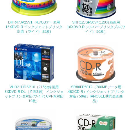
<L2> 環境配慮型製品・サービスの製造・販売状況を把握
し、具体的な販売目標や計画を立てている
DHR47JP25V1（4.7GBデータ用
VHR12JSP50V4(120分録画用
グリーン購入
16XDVD-R インクジェットプリンタ
16XDVD-R シルバープリンタブル(ワ
対応（ワイド） 25枚)
イド） 50枚）
13.
<L1> グリーン購入の取り組み方針を有し、グリーン購入
を行っている
14.
<L2> 購入している製品・サービスの量と種類を把握し、
具体的な目標や計画を立てている
VHR21HDSP10（215分録画用
SR80FP50T2（700MBデータ用
8XDVD-R DL（片面2層） インクジェ
48XCD-R / インクジェットプリンタ
ットプリンタ対応(ワイド) CPRM対応
対応 / 50枚 / TANOSEE共同企画商
包装・物流
10枚）
品）
非該当（包装・物流を必要とする業務を行っていない）
15.