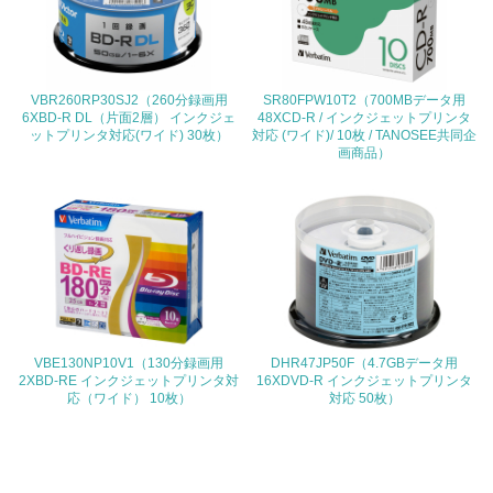
<L1> 環境負荷ができるだけ小さい包装・梱包を行ってい
る
VBR260RP30SJ2（260分録画用
SR80FPW10T2（700MBデータ用
16.
6XBD-R DL（片面2層） インクジェ
48XCD-R / インクジェットプリンタ
ットプリンタ対応(ワイド) 30枚）
対応 (ワイド)/ 10枚 / TANOSEE共同企
<L2> 環境負荷ができるだけ小さい物流を行っている
画商品）
化学物質
非該当（化学物質を使用していない）
17.
<L1> 化学物質の使用量及び外部（大気・水・土壌）への
VBE130NP10V1（130分録画用
DHR47JP50F（4.7GBデータ用
排出量削減の取り組みを行っている
2XBD-RE インクジェットプリンタ対
16XDVD-R インクジェットプリンタ
応（ワイド） 10枚）
対応 50枚）
18.
<L2> 化学物質の使用量及び外部への排出量を把握し、具
体的な削減目標や計画を立てている