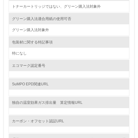
資源・エネルギー
トナーカートリッジではない、グリーン購入法対象外
9.
グリーン購入法適合用紙の使用可否
<L1> 資源（投入原料、水等）とエネルギー（電力、重
グリーン購入法対象外
油、ガス）の使用量削減の取り組みを行っている
包装材に関する特記事項
10.
特になし
<L2> 資源とエネルギーの使用量の把握をし、具体的な削
減目標や計画を立てている
エコマーク認定番号
環境配慮型製品・サービスの製造・販売
SuMPO EPD関連URL
11.
独自の温室効果ガス排出量 算定情報URL
<L1> 環境配慮型製品・サービスの製造・販売を積極的に
行っている
カーボン・オフセット認証URL
12.
<L2> 環境配慮型製品・サービスの製造・販売状況を把握
し、具体的な販売目標や計画を立てている