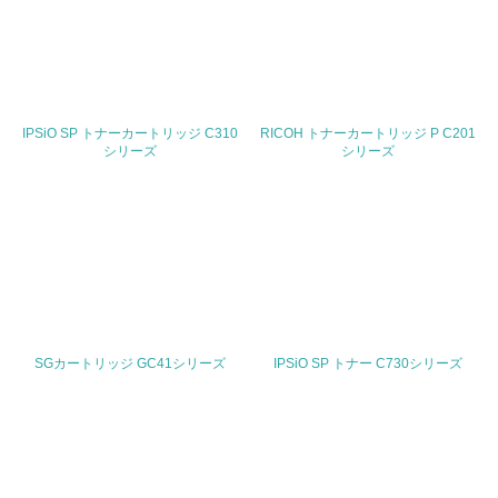
19.
<L1> 廃棄物の発生量の削減及びリサイクルの推進、適正
処理を行っている
IPSiO SP トナーカートリッジ C310
RICOH トナーカートリッジ P C201
シリーズ
シリーズ
20.
<L2> 発生する廃棄物の量と種類を把握し、具体的な削
減・リサイクル目標や計画を立てている
生物多様性保全
21.
<L1> 「生物多様性保全」に関する取り組み（例：森林保
SGカートリッジ GC41シリーズ
IPSiO SP トナー C730シリーズ
全活動＜植林、天然林保護、間伐＞、認証品の購入、原材
料のトレーサビリティの確認等）を行っている
地域への貢献