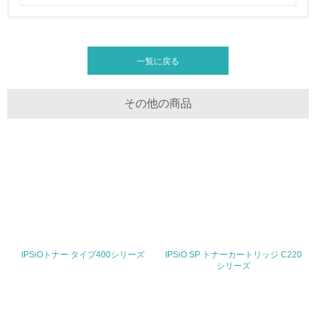
る
16.
<L2> 環境負荷ができるだけ小さい物流を行っている
一覧に戻る
化学物質
その他の商品
非該当（化学物質を使用していない）
17.
<L1> 化学物質の使用量及び外部（大気・水・土壌）への
排出量削減の取り組みを行っている
18.
IPSiOトナー タイプ400シリーズ
IPSiO SP トナーカートリッジ C220
シリーズ
<L2> 化学物質の使用量及び外部への排出量を把握し、具
体的な削減目標や計画を立てている
廃棄物