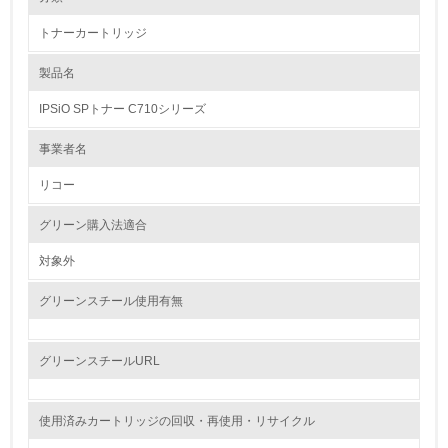
トナーカートリッジ
1.環境取り組み体制
製品名
レベル1
IPSiO SPトナー C710シリーズ
1.
事業者名
環境方針を持っている
リコー
2.
グリーン購入法適合
環境対応の責任体制を定めている
対象外
3.
グリーンスチール使用有無
環境問題に関する従業員教育を行っている
4.
グリーンスチールURL
自社に関係する主要な環境法規制を把握し、順守している
使用済みカートリッジの回収・再使用・リサイクル
レベル2