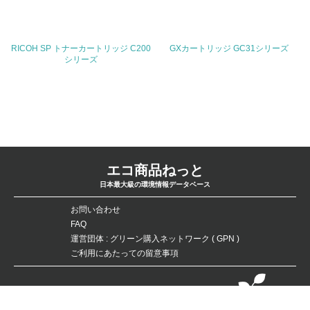
22.
<L1> 周辺地域の環境保全活動を行い、自治体や地域団体
の活動に積極的に参加している
RICOH SP トナーカートリッジ C200
GXカートリッジ GC31シリーズ
シリーズ
3.社会面の取り組み
23.
<L1> 「人権・労働等」に関する方針、規定等を持ってい
る
エコ商品ねっと
24.
日本最大級の環境情報データベース
<L1> 「公正・適正な取引」に関する方針、規定等を持っ
ている
お問い合わせ
FAQ
25.
運営団体 : グリーン購入ネットワーク ( GPN )
ご利用にあたっての留意事項
<L1> 「情報セキュリティ」に関する方針、規定等を持っ
ている
データベースの無断複製・転載を禁じます。
4.環境面・社会面の情報公開他