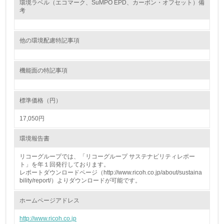
環境ラベル（エコマーク、SuMPO EPD、カーボン・オフセット）備
考
グリーン購入
他の環境配慮特記事項
13.
<L1> グリーン購入の取り組み方針を有し、グリーン購入
機能面の特記事項
を行っている
14.
標準価格（円）
<L2> 購入している製品・サービスの量と種類を把握し、
17,050円
具体的な目標や計画を立てている
環境報告書
包装・物流
リコーグループでは、「リコーグループ サステナビリティレポー
ト」を年１回発行しております。
レポートダウンロードページ（http://www.ricoh.co.jp/about/sustaina
bility/report/）よりダウンロードが可能です。
非該当（包装・物流を必要とする業務を行っていない）
ホームページアドレス
15.
http://www.ricoh.co.jp
<L1> 環境負荷ができるだけ小さい包装・梱包を行ってい