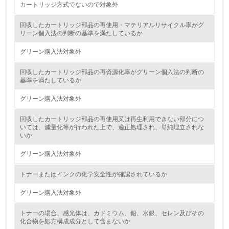
カートリッジ方式でないので対象外
5.
回収したカートリッジ部品の再使用・マテリアルリサイクル率がグ
リーン個入法の判断の基準を満たしているか
環境取り組み体制と成果を定期的に検証して次の活動に活
かしている
グリーン購入法対象外
6.
回収したカートリッジ部品の再資源化率がグリーン個入法の判断の
基準を満たしているか
従業員が環境方針に基づいて自分の業務の中で行うべき環
境対策を理解し、実践している
グリーン購入法対象外
回収したカートリッジ部品の再使用又は再生利用できない部分につ
7.
いては、減量化等が行われた上で、適正処理され、単純埋立されな
いか
環境活動に関する規格やプログラムを導入している
→ 導入している規格名 ISO14000
グリーン購入法対象外
8.
トナーまたはインクの化学安全性が確認されているか
第三者認証を取得している
グリーン購入法対象外
2.環境への取り組み
トナーの場合、感光体は、カドミウム、鉛、水銀、セレン及びその
化合物を処方構成成分として含まないか