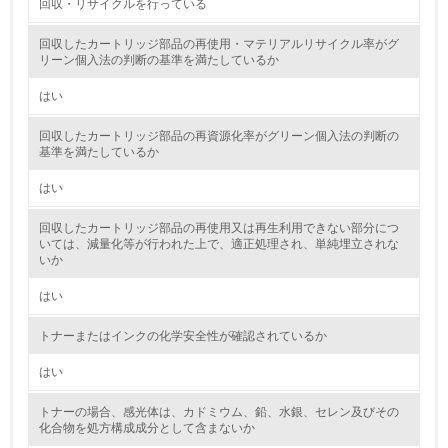
回収・リサイクルを行っている
5.
回収したカートリッジ部品の再使用・マテリアルリサイクル率がグ
リーン個入法の判断の基準を満たしているか
環境取り組み体制と成果を定期的に検証して次の活動に活
かしている
はい
6.
回収したカートリッジ部品の再資源化率がグリーン個入法の判断の
基準を満たしているか
従業員が環境方針に基づいて自分の業務の中で行うべき環
境対策を理解し、実践している
はい
回収したカートリッジ部品の再使用又は再生利用できない部分につ
7.
いては、減量化等が行われた上で、適正処理され、単純埋立されな
いか
環境活動に関する規格やプログラムを導入している
→ 導入している規格名
はい
8.
トナーまたはインクの化学安全性が確認されているか
第三者認証を取得している
はい
2.環境への取り組み
トナーの場合、感光体は、カドミウム、鉛、水銀、セレン及びその
化合物を処方構成成分として含まないか