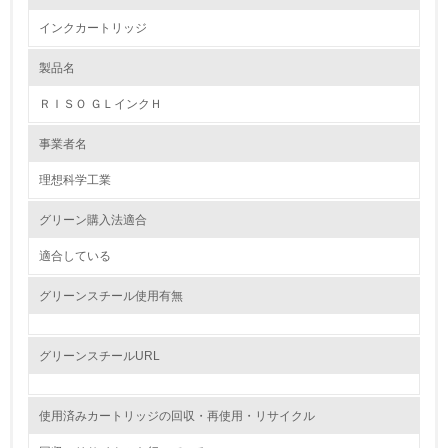
インクカートリッジ
1.環境取り組み体制
製品名
レベル1
ＲＩＳＯ ＧＬインクＨ
1.
事業者名
環境方針を持っている
理想科学工業
2.
グリーン購入法適合
環境対応の責任体制を定めている
適合している
3.
グリーンスチール使用有無
環境問題に関する従業員教育を行っている
4.
グリーンスチールURL
自社に関係する主要な環境法規制を把握し、順守している
使用済みカートリッジの回収・再使用・リサイクル
レベル2