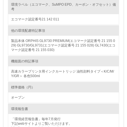
環境ラベル（エコマーク、SuMPO EPD、カーボン・オフセット）備
考
グリーン購入
エコマーク認定番号21 142 011
13.
他の環境配慮特記事項
<L1> グリーン購入の取り組み方針を有し、グリーン購入
製品本体 ORPHIS GL9730 PREMIUM(エコマーク認定番号 21 155 0
を行っている
29) GL9730/GL9731(エコマーク認定番号 21 155 028) GL7430(エコ
マーク認定番号 21 155 030)
14.
機能面の特記事項
<L2> 購入している製品・サービスの量と種類を把握し、
具体的な目標や計画を立てている
高速カラープリンタ用インクカートリッジ 油性顔料タイプ＜K/C/M/
Y/GR＞ 各色500ml
包装・物流
標準価格（円）
オープン
非該当（包装・物流を必要とする業務を行っていない）
環境報告書
15.
「環境経営報告書」毎年7月発行
<L1> 環境負荷ができるだけ小さい包装・梱包を行ってい
下記webサイトよりご覧いただけます。