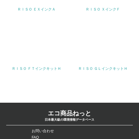
22.
ＲＩＳＯ ＥＸインクＡ
ＲＩＳＯ ＸインクＦ
<L1> 周辺地域の環境保全活動を行い、自治体や地域団体
の活動に積極的に参加している
3.社会面の取り組み
23.
<L1> 「人権・労働等」に関する方針、規定等を持ってい
る
ＲＩＳＯ ＦＴインクキットＨ
ＲＩＳＯ ＧＬインクキットＨ
24.
<L1> 「公正・適正な取引」に関する方針、規定等を持っ
ている
25.
エコ商品ねっと
<L1> 「情報セキュリティ」に関する方針、規定等を持っ
ている
日本最大級の環境情報データベース
お問い合わせ
4.環境面・社会面の情報公開他
FAQ