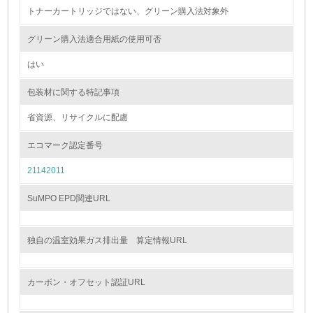
資源・エネルギー
トナーカートリッジではない、グリーン購入法対象外
9.
グリーン購入法適合用紙の使用可否
<L1> 資源（投入原料、水等）とエネルギー（電力、重
はい
油、ガス）の使用量削減の取り組みを行っている
包装材に関する特記事項
10.
省資源、リサイクルに配慮
<L2> 資源とエネルギーの使用量の把握をし、具体的な削
減目標や計画を立てている
エコマーク認定番号
21142011
環境配慮型製品・サービスの製造・販売
SuMPO EPD関連URL
11.
<L1> 環境配慮型製品・サービスの製造・販売を積極的に
独自の温室効果ガス排出量 算定情報URL
行っている
12.
カーボン・オフセット認証URL
<L2> 環境配慮型製品・サービスの製造・販売状況を把握
し、具体的な販売目標や計画を立てている