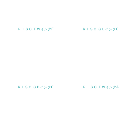
19.
<L1> 廃棄物の発生量の削減及びリサイクルの推進、適正
処理を行っている
ＲＩＳＯ ＦＷインクF
ＲＩＳＯ ＧＬインクC
20.
<L2> 発生する廃棄物の量と種類を把握し、具体的な削
減・リサイクル目標や計画を立てている
生物多様性保全
21.
ＲＩＳＯ ＧＤインクC
ＲＩＳＯ ＦＷインクA
<L1> 「生物多様性保全」に関する取り組み（例：森林保
全活動＜植林、天然林保護、間伐＞、認証品の購入、原材
料のトレーサビリティの確認等）を行っている
地域への貢献