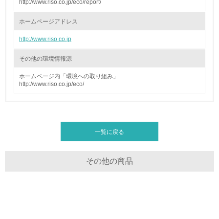
る
http://www.riso.co.jp/eco/report/
ホームページアドレス
16.
http://www.riso.co.jp
<L2> 環境負荷ができるだけ小さい物流を行っている
その他の環境情報源
化学物質
ホームページ内「環境への取り組み」
http://www.riso.co.jp/eco/
非該当（化学物質を使用していない）
17.
一覧に戻る
<L1> 化学物質の使用量及び外部（大気・水・土壌）への
排出量削減の取り組みを行っている
その他の商品
18.
<L2> 化学物質の使用量及び外部への排出量を把握し、具
体的な削減目標や計画を立てている
廃棄物