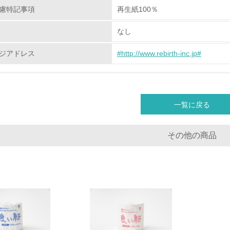
慮特記事項
再生紙100％
チェック項目
なし
資源・エネルギー
ジアドレス
#http://www.rebirth-inc.jp#
<L1> 資源（投入原料、水等）とエネルギー（電力、重油、ガ
<L2> 資源とエネルギーの使用量の把握をし、具体的な削減目
一覧に戻る
環境配慮型製品・サービスの
その他の商品
<L1> 環境配慮型製品・サービスの製造・販売を積極的に行って
<L2> 環境配慮型製品・サービスの製造・販売状況を把握し、
グリーン購入
<L1> グリーン購入の取り組み方針を有し、グリーン購入を行っ