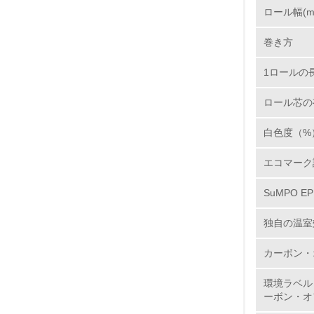
ロール幅(m
2.
巻き方
3.
1ロールの長
4.
ロール芯の
白色度（%
エコマーク
5.
SuMPO E
6.
独自の温室
7.
カーボン・
8.
環境ラベル
ーボン・オ
2.