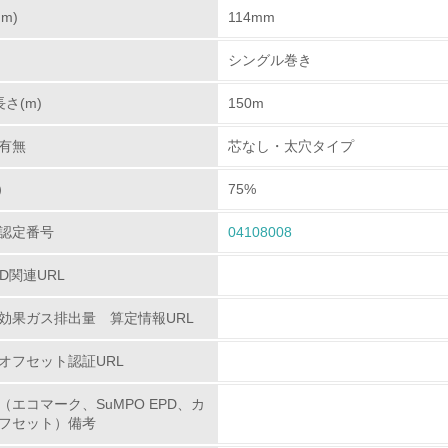
m)
114mm
環境対応の責任体制を定めている
シングル巻き
環境問題に関する従業員教育を行っている
さ(m)
150m
自社に関係する主要な環境法規制を把握し、順守している
有無
芯なし・太穴タイプ
レベル2
）
75%
認定番号
04108008
環境取り組み体制と成果を定期的に検証して次の活動に活かし
PD関連URL
従業員が環境方針に基づいて自分の業務の中で行うべき環境対
効果ガス排出量 算定情報URL
環境活動に関する規格やプログラムを導入している
オフセット認証URL
第三者認証を取得している
（エコマーク、SuMPO EPD、カ
フセット）備考
環境への取り組み