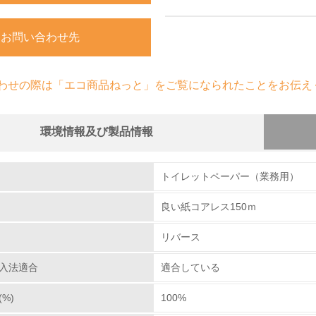
お問い合わせ先
わせの際は「エコ商品ねっと」をご覧になられたことをお伝え
環境情報及び製品情報
組み
トイレットペーパー（業務用）
良い紙コアレス150ｍ
環境取り組み体制
リバース
チェック項目
入法適合
適合している
レベル1
%)
100%
環境方針を持っている