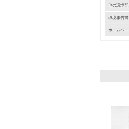
他の環境配
No.
環境報告書
ホームペー
9.
10.
11.
12.
13.