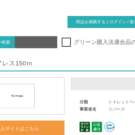
商品を掲載する ( ログイン / 新
グリーン購入法適合品
ー検索
レス150ｍ
分類
トイレットペ
事業者名
リバース
購入サイトはこちら