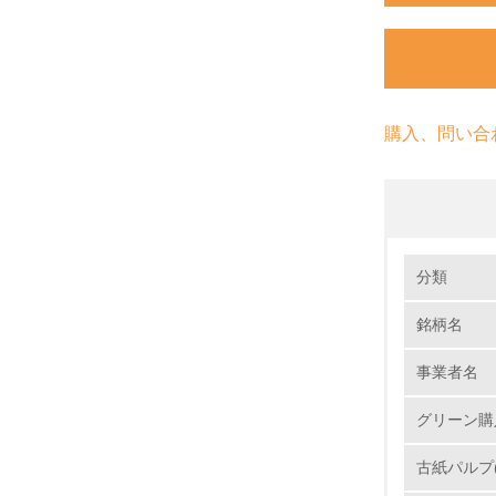
購入、問い合
環境の取り
分類
銘柄名
1.
事業者名
No.
グリーン購
古紙パルプ(
1.