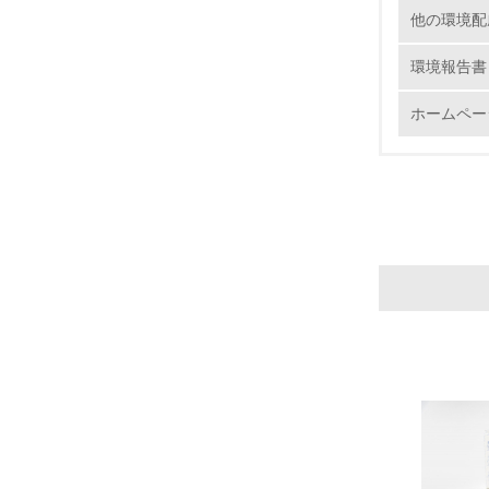
他の環境配
No.
環境報告書
ホームペー
9.
10.
11.
12.
13.