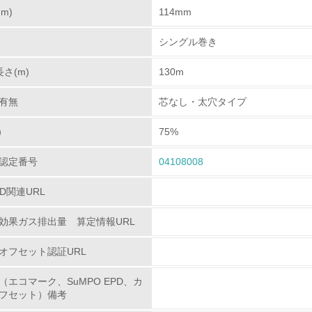
m)
114mm
環境対応の責任体制を定めている
シングル巻き
環境問題に関する従業員教育を行っている
さ(m)
130m
自社に関係する主要な環境法規制を把握し、順守している
有無
芯なし・太穴タイプ
レベル2
）
75%
認定番号
04108008
環境取り組み体制と成果を定期的に検証して次の活動に活かし
PD関連URL
従業員が環境方針に基づいて自分の業務の中で行うべき環境対
効果ガス排出量 算定情報URL
環境活動に関する規格やプログラムを導入している
オフセット認証URL
第三者認証を取得している
（エコマーク、SuMPO EPD、カ
フセット）備考
環境への取り組み