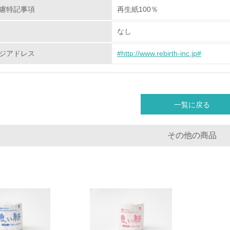
慮特記事項
再生紙100％
チェック項目
なし
資源・エネルギー
ジアドレス
#http://www.rebirth-inc.jp#
<L1> 資源（投入原料、水等）とエネルギー（電力、重油、ガ
<L2> 資源とエネルギーの使用量の把握をし、具体的な削減目
一覧に戻る
環境配慮型製品・サービスの
その他の商品
<L1> 環境配慮型製品・サービスの製造・販売を積極的に行って
<L2> 環境配慮型製品・サービスの製造・販売状況を把握し、
グリーン購入
<L1> グリーン購入の取り組み方針を有し、グリーン購入を行っ