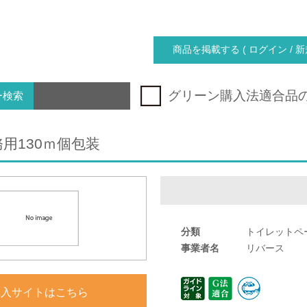
商品を掲載する ( ログイン / 新
グリーン購入法適合品
ー検索
用130ｍ個包装
分類
トイレットペ
事業者名
リバース
購入サイトはこちら