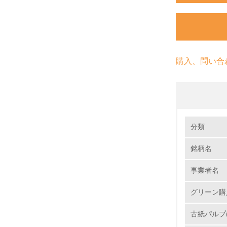
購入、問い合
環境の取り
分類
銘柄名
1.
事業者名
No.
グリーン購
古紙パルプ(
1.