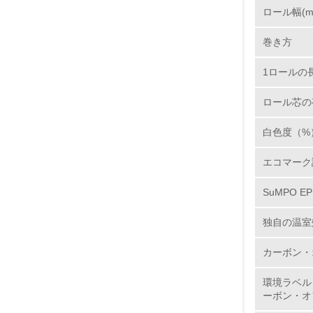
ロール幅(m
2.
巻き方
3.
1ロールの長
4.
ロール芯の
白色度（%
エコマーク
5.
SuMPO E
6.
独自の温室
7.
カーボン・
8.
環境ラベル
ーボン・オ
2.