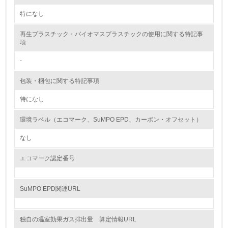
特になし
<L1> 環境負荷ができるだけ小さい包装・梱包を行ってい
る
再生プラスチック・バイオマスプラスチックの使用に関する特記事
項
16.
-
<L2> 環境負荷ができるだけ小さい物流を行っている
包装・梱包に関する特記事項
化学物質
特になし
環境ラベル（エコマーク、SuMPO EPD、カーボン・オフセット）
非該当（化学物質を使用していない）
なし
17.
エコマーク認定番号
<L1> 化学物質の使用量及び外部（大気・水・土壌）への
排出量削減の取り組みを行っている
SuMPO EPD関連URL
18.
<L2> 化学物質の使用量及び外部への排出量を把握し、具
独自の温室効果ガス排出量 算定情報URL
体的な削減目標や計画を立てている