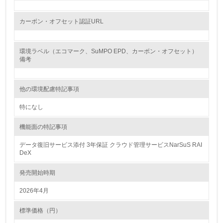
廃棄物
カーボン・オフセット認証URL
19.
環境ラベル（エコマーク、SuMPO EPD、カーボン・オフセット）
<L1> 廃棄物の発生量の削減及びリサイクルの推進、適正
備考
処理を行っている
20.
他の環境配慮特記事項
<L2> 発生する廃棄物の量と種類を把握し、具体的な削
特になし
減・リサイクル目標や計画を立てている
機能面の特記事項
生物多様性保全
データ復旧サービス添付 3年保証 クラウド管理サービスNarSuS RAI
DeX
21.
発売開始時期
<L1> 「生物多様性保全」に関する取り組み（例：森林保
全活動＜植林、天然林保護、間伐＞、認証品の購入、原材
2026年4月
料のトレーサビリティの確認等）を行っている
標準価格（円）
地域への貢献