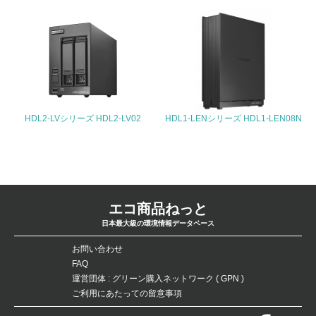
5.サプライヤーへの取り組み
30.
<L2> サプライヤーに対して、環境面・社会面の取り組み
に関する確認・調査を実施している
事業者属性
HDL2-LVシリーズ HDL2-LV02
HDL1-LENシリーズ HDL1-LEN08N
業種
-
従業員数
エコ商品ねっと
-
日本最大級の環境情報データベース
問合せ先
お問い合わせ
FAQ
TEL
運営団体 : グリーン購入ネットワーク ( GPN )
ご利用にあたっての留意事項
-