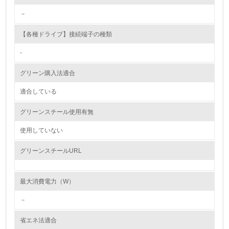
2.環境への取り組み
－
資源・エネルギー
【各種ドライブ】接続端子の種類
9.
-
<L1> 資源（投入原料、水等）とエネルギー（電力、重
グリーン購入法適合
油、ガス）の使用量削減の取り組みを行っている
適合している
10.
グリーンスチール使用有無
<L2> 資源とエネルギーの使用量の把握をし、具体的な削
減目標や計画を立てている
使用していない
環境配慮型製品・サービスの製造・販売
グリーンスチールURL
11.
最大消費電力（W）
<L1> 環境配慮型製品・サービスの製造・販売を積極的に
行っている
－
省エネ法適合
12.