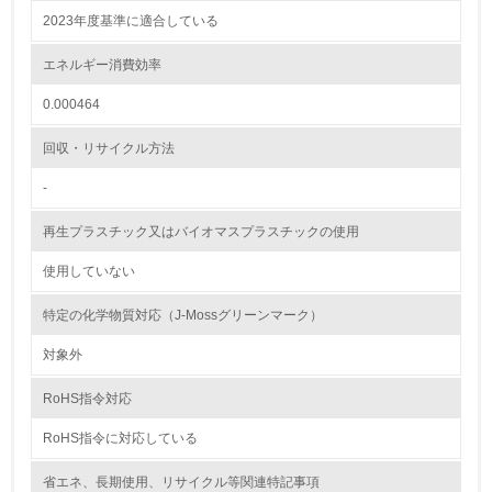
2023年度基準に適合している
<L2> 環境配慮型製品・サービスの製造・販売状況を把握
し、具体的な販売目標や計画を立てている
エネルギー消費効率
グリーン購入
0.000464
13.
回収・リサイクル方法
-
<L1> グリーン購入の取り組み方針を有し、グリーン購入
を行っている
再生プラスチック又はバイオマスプラスチックの使用
14.
使用していない
<L2> 購入している製品・サービスの量と種類を把握し、
具体的な目標や計画を立てている
特定の化学物質対応（J-Mossグリーンマーク）
対象外
包装・物流
RoHS指令対応
RoHS指令に対応している
非該当（包装・物流を必要とする業務を行っていない）
省エネ、長期使用、リサイクル等関連特記事項
15.