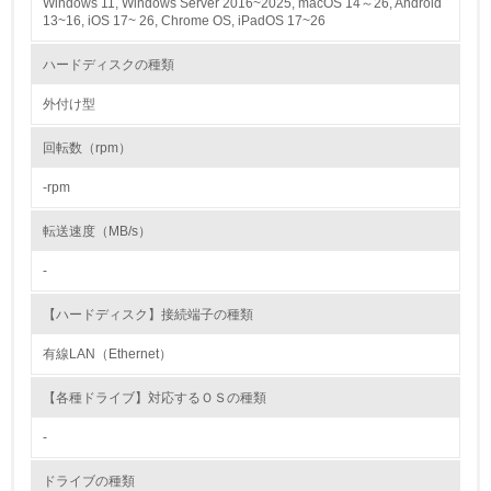
Windows 11, Windows Server 2016~2025, macOS 14～26, Android
13~16, iOS 17~ 26, Chrome OS, iPadOS 17~26
レベル2
ハードディスクの種類
5.
外付け型
環境取り組み体制と成果を定期的に検証して次の活動に活
回転数（rpm）
かしている
-rpm
6.
転送速度（MB/s）
従業員が環境方針に基づいて自分の業務の中で行うべき環
境対策を理解し、実践している
-
7.
【ハードディスク】接続端子の種類
環境活動に関する規格やプログラムを導入している
有線LAN（Ethernet）
→ 導入している規格名
【各種ドライブ】対応するＯＳの種類
8.
-
第三者認証を取得している
ドライブの種類