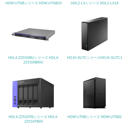
HDW-UTNBシリーズ HDW-UTNB24
HDL2-LXシリーズ HDL2-LX16
4.環境面・社会面の情報公開他
26.
<L1> パンフレットやホームページ等で、自社の環境情報
を積極的に公開・提供している
27.
<L1> パンフレットやホームページ等で、自社の社会的取
HDL4-Z25SI3BUシリーズ HDL4-
HDJA-SUTCシリーズHDJA-SUTC1
り組みを積極的に公開・提供している
Z25SI3B80U
28.
<L2>「２．環境への取り組み」に関する現状の数値や目標
値を公表している
29.
<L2>「３．社会面の取り組み」に関する現状の数値や目標
値を公表している
HDL4-Z25SATBシリーズ HDL4-
HDW-UTNBシリーズ HDW-UTNB2
Z25SATB04