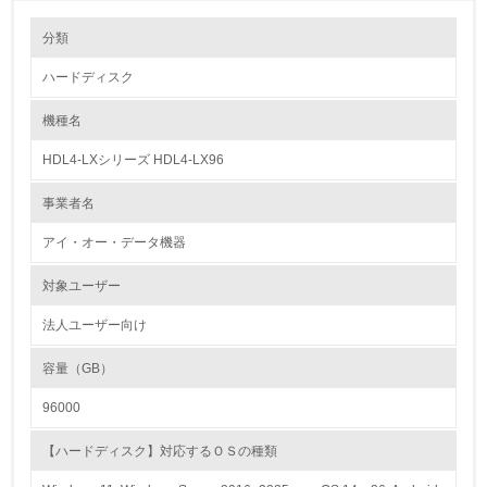
環境の取り組み
分類
ハードディスク
1.環境取り組み体制
機種名
レベル1
HDL4-LXシリーズ HDL4-LX96
1.
事業者名
環境方針を持っている
アイ・オー・データ機器
2.
対象ユーザー
環境対応の責任体制を定めている
法人ユーザー向け
3.
容量（GB）
環境問題に関する従業員教育を行っている
96000
4.
【ハードディスク】対応するＯＳの種類
自社に関係する主要な環境法規制を把握し、順守している