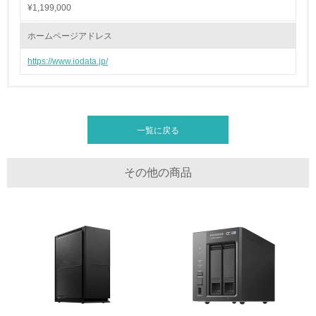
¥1,199,000
22.
ホームページアドレス
<L1> 周辺地域の環境保全活動を行い、自治体や地域団体
https://www.iodata.jp/
の活動に積極的に参加している
3.社会面の取り組み
一覧に戻る
23.
<L1> 「人権・労働等」に関する方針、規定等を持ってい
る
その他の商品
24.
<L1> 「公正・適正な取引」に関する方針、規定等を持っ
ている
25.
<L1> 「情報セキュリティ」に関する方針、規定等を持っ
ている