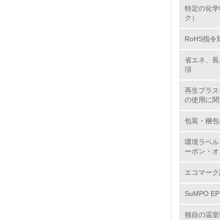
11.
特定の化学
ク）
12.
RoHS指令
省エネ、長
項
13.
再生プラス
の使用に関
14.
包装・梱包
環境ラベル
ーボン・オ
エコマーク
15.
SuMPO E
16.
独自の温室