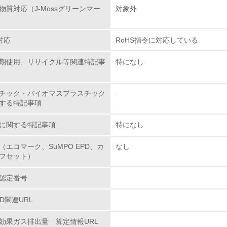
物質対応（J-Mossグリーンマー
対象外
<L1> 環境配慮型製品・サービスの製造・販売を積極的に行って
<L2> 環境配慮型製品・サービスの製造・販売状況を把握し、
対応
RoHS指令に対応している
グリーン購入
期使用、リサイクル等関連特記事
特になし
<L1> グリーン購入の取り組み方針を有し、グリーン購入を行っ
チック・バイオマスプラスチック
-
する特記事項
<L2> 購入している製品・サービスの量と種類を把握し、具体
に関する特記事項
特になし
包装・物流
（エコマーク、SuMPO EPD、カ
なし
フセット）
非該当（包装・物流を必要とする業務を行っていない）
認定番号
<L1> 環境負荷ができるだけ小さい包装・梱包を行っている
PD関連URL
<L2> 環境負荷ができるだけ小さい物流を行っている
効果ガス排出量 算定情報URL