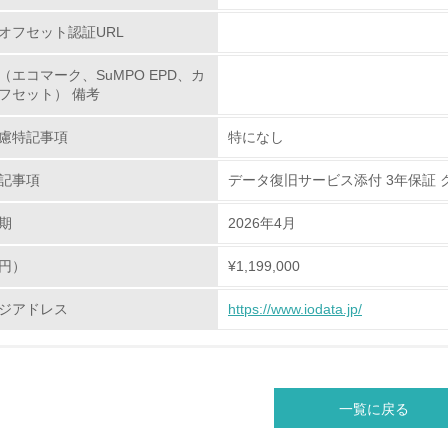
化学物質
オフセット認証URL
非該当（化学物質を使用していない）
（エコマーク、SuMPO EPD、カ
フセット） 備考
<L1> 化学物質の使用量及び外部（大気・水・土壌）への排出
慮特記事項
特になし
<L2> 化学物質の使用量及び外部への排出量を把握し、具体的
記事項
データ復旧サービス添付 3年保証 クラ
廃棄物
期
2026年4月
<L1> 廃棄物の発生量の削減及びリサイクルの推進、適正処理
円）
¥1,199,000
<L2> 発生する廃棄物の量と種類を把握し、具体的な削減・リ
ジアドレス
https://www.iodata.jp/
生物多様性保全
一覧に戻る
<L1> 「生物多様性保全」に関する取り組み（例：森林保全活
購入、原材料のトレーサビリティの確認等）を行っている