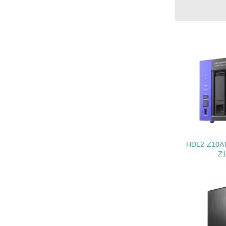
22.
3.
No.
23.
24.
HDL2-Z10
Z
25.
4.
No.