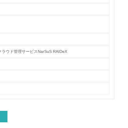
量削減の取り組みを行っている
な削減目標や計画を立てている
ウド管理サービスNarSuS RAIDeX
を行っている
サイクル目標や計画を立てている
動＜植林、天然林保護、間伐＞、認証品の