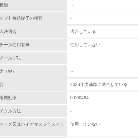
従業員が環境方針に基づいて自分の業務の中で行うべき環境対
種類
－
環境活動に関する規格やプログラムを導入している
イブ】接続端子の種類
-
→ 導入している規格名
入法適合
適合している
第三者認証を取得している
チール使用有無
使用していない
環境への取り組み
チールURL
チェック項目
力（W）
－
資源・エネルギー
合
2023年度基準に適合している
<L1> 資源（投入原料、水等）とエネルギー（電力、重油、ガ
消費効率
0.000464
イクル方法
-
<L2> 資源とエネルギーの使用量の把握をし、具体的な削減目
チック又はバイオマスプラスチッ
使用していない
環境配慮型製品・サービスの