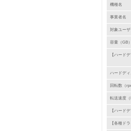
機種名
1.
事業者名
No.
対象ユーザ
容量（GB
1.
【ハードデ
2.
ハードディ
3.
回転数（rp
4.
転送速度（M
【ハードデ
5.
【各種ドラ