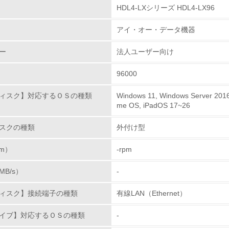
HDL4-LXシリーズ HDL4-LX96
環境取り組み体制
アイ・オー・データ機器
チェック項目
ー
法人ユーザー向け
レベル1
）
96000
環境方針を持っている
ィスク】対応するＯＳの種類
Windows 11, Windows Server 201
me OS, iPadOS 17~26
環境対応の責任体制を定めている
スクの種類
外付け型
環境問題に関する従業員教育を行っている
m）
-rpm
自社に関係する主要な環境法規制を把握し、順守している
B/s）
-
レベル2
ィスク】接続端子の種類
有線LAN（Ethernet）
環境取り組み体制と成果を定期的に検証して次の活動に活かし
イブ】対応するＯＳの種類
-