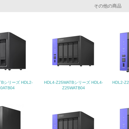
その他の商品
地域への貢献
<L1> 周辺地域の環境保全活動を行い、自治体や地域団体の活
社会面の取り組み
チェック項目
<L1> 「人権・労働等」に関する方針、規定等を持っている
<L1> 「公正・適正な取引」に関する方針、規定等を持っている
ATBシリーズ HDL2-
HDL4-Z25WATBシリーズ HDL4-
HDL2-Z
10ATB04
Z25WATB04
<L1> 「情報セキュリティ」に関する方針、規定等を持っている
環境面・社会面の情報公開他
チェック項目