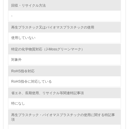
13.
回収・リサイクル方法
-
<L1> グリーン購入の取り組み方針を有し、グリーン購入
を行っている
再生プラスチック又はバイオマスプラスチックの使用
14.
使用していない
<L2> 購入している製品・サービスの量と種類を把握し、
具体的な目標や計画を立てている
特定の化学物質対応（J-Mossグリーンマーク）
対象外
包装・物流
RoHS指令対応
RoHS指令に対応している
非該当（包装・物流を必要とする業務を行っていない）
省エネ、長期使用、リサイクル等関連特記事項
15.
特になし
<L1> 環境負荷ができるだけ小さい包装・梱包を行ってい
る
再生プラスチック・バイオマスプラスチックの使用に関する特記事
項
16.