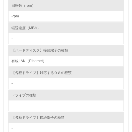
環境取り組み体制と成果を定期的に検証して次の活動に活
回転数（rpm）
かしている
-rpm
6.
転送速度（MB/s）
従業員が環境方針に基づいて自分の業務の中で行うべき環
境対策を理解し、実践している
-
7.
【ハードディスク】接続端子の種類
環境活動に関する規格やプログラムを導入している
有線LAN（Ethernet）
→ 導入している規格名
【各種ドライブ】対応するＯＳの種類
8.
-
第三者認証を取得している
ドライブの種類
2.環境への取り組み
－
資源・エネルギー
【各種ドライブ】接続端子の種類
9.
-