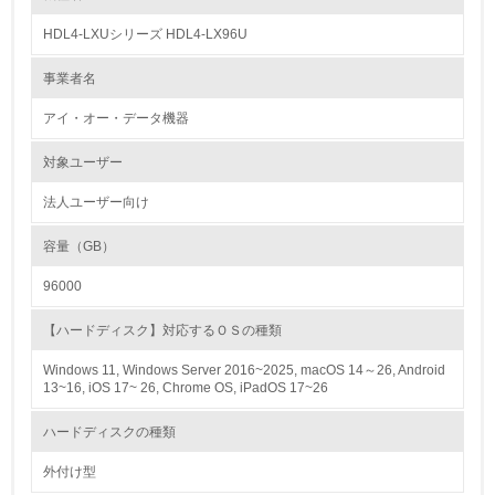
HDL4-LXUシリーズ HDL4-LX96U
1.
事業者名
環境方針を持っている
アイ・オー・データ機器
2.
対象ユーザー
環境対応の責任体制を定めている
法人ユーザー向け
3.
容量（GB）
環境問題に関する従業員教育を行っている
96000
4.
【ハードディスク】対応するＯＳの種類
自社に関係する主要な環境法規制を把握し、順守している
Windows 11, Windows Server 2016~2025, macOS 14～26, Android
13~16, iOS 17~ 26, Chrome OS, iPadOS 17~26
レベル2
ハードディスクの種類
5.
外付け型