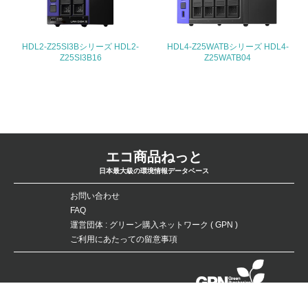
事業者属性
HDL2-Z25SI3Bシリーズ HDL2-
HDL4-Z25WATBシリーズ HDL4-
業種
Z25SI3B16
Z25WATB04
-
従業員数
-
エコ商品ねっと
問合せ先
日本最大級の環境情報データベース
TEL
お問い合わせ
FAQ
-
運営団体 : グリーン購入ネットワーク ( GPN )
ご利用にあたっての留意事項
FAX
-
データベースの無断複製・転載を禁じます。
Email
Copyright：©Green Purchasing Network（GPN） All Rights Reserved.