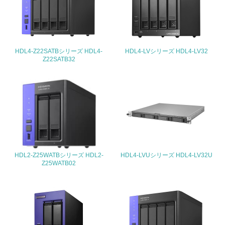
を積極的に公開・提供している
27.
<L1> パンフレットやホームページ等で、自社の社会的取
り組みを積極的に公開・提供している
HDL4-Z22SATBシリーズ HDL4-
HDL4-LVシリーズ HDL4-LV32
Z22SATB32
28.
<L2>「２．環境への取り組み」に関する現状の数値や目標
値を公表している
29.
<L2>「３．社会面の取り組み」に関する現状の数値や目標
値を公表している
HDL2-Z25WATBシリーズ HDL2-
HDL4-LVUシリーズ HDL4-LV32U
Z25WATB02
5.サプライヤーへの取り組み
30.
<L2> サプライヤーに対して、環境面・社会面の取り組み
に関する確認・調査を実施している