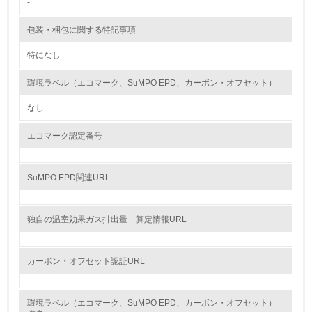
-
<L2> 環境負荷ができるだけ小さい物流を行っている
包装・梱包に関する特記事項
化学物質
特になし
環境ラベル（エコマーク、SuMPO EPD、カーボン・オフセット）
非該当（化学物質を使用していない）
なし
17.
エコマーク認定番号
<L1> 化学物質の使用量及び外部（大気・水・土壌）への
排出量削減の取り組みを行っている
SuMPO EPD関連URL
18.
<L2> 化学物質の使用量及び外部への排出量を把握し、具
独自の温室効果ガス排出量 算定情報URL
体的な削減目標や計画を立てている
廃棄物
カーボン・オフセット認証URL
19.
環境ラベル（エコマーク、SuMPO EPD、カーボン・オフセット）