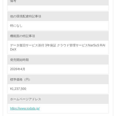
<L1> 廃棄物の発生量の削減及びリサイクルの推進、適正
備考
処理を行っている
20.
他の環境配慮特記事項
<L2> 発生する廃棄物の量と種類を把握し、具体的な削
特になし
減・リサイクル目標や計画を立てている
機能面の特記事項
生物多様性保全
データ復旧サービス添付 3年保証 クラウド管理サービスNarSuS RAI
DeX
21.
発売開始時期
<L1> 「生物多様性保全」に関する取り組み（例：森林保
全活動＜植林、天然林保護、間伐＞、認証品の購入、原材
2026年4月
料のトレーサビリティの確認等）を行っている
標準価格（円）
地域への貢献
¥1,237,500
22.
ホームページアドレス
<L1> 周辺地域の環境保全活動を行い、自治体や地域団体
https://www.iodata.jp/
の活動に積極的に参加している