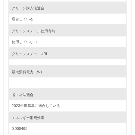
<L1> 資源（投入原料、水等）とエネルギー（電力、重
グリーン購入法適合
油、ガス）の使用量削減の取り組みを行っている
適合している
10.
グリーンスチール使用有無
<L2> 資源とエネルギーの使用量の把握をし、具体的な削
減目標や計画を立てている
使用していない
環境配慮型製品・サービスの製造・販売
グリーンスチールURL
11.
最大消費電力（W）
<L1> 環境配慮型製品・サービスの製造・販売を積極的に
行っている
－
省エネ法適合
12.
2023年度基準に適合している
<L2> 環境配慮型製品・サービスの製造・販売状況を把握
し、具体的な販売目標や計画を立てている
エネルギー消費効率
グリーン購入
0.000495