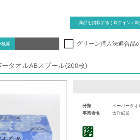
商品を掲載する ( ログイン / 新
グリーン購入法適合品
ー検索
ータオルABスプール(200枚)
分類
ペーパータオ
事業者名
太洋紙業