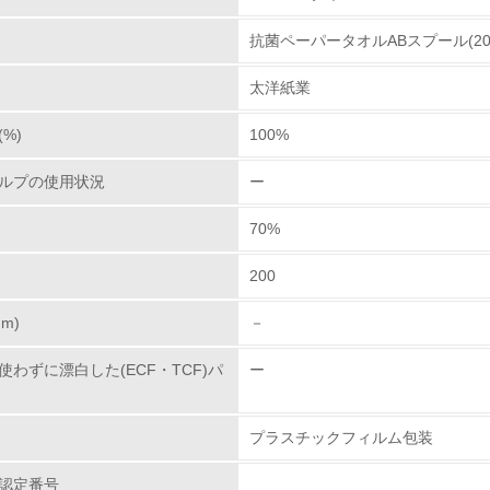
抗菌ペーパータオルABスプール(20
環境取り組み体制
太洋紙業
チェック項目
%)
100%
レベル1
ルプの使用状況
ー
環境方針を持っている
70%
環境対応の責任体制を定めている
200
環境問題に関する従業員教育を行っている
m)
－
自社に関係する主要な環境法規制を把握し、順守している
わずに漂白した(ECF・TCF)パ
ー
レベル2
プラスチックフィルム包装
環境取り組み体制と成果を定期的に検証して次の活動に活かし
認定番号