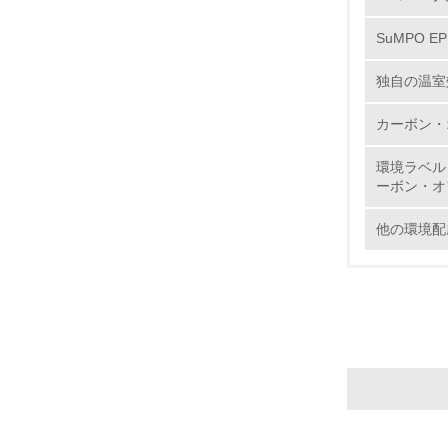
6.
SuMPO E
7.
独自の温室
カーボン・
8.
環境ラベル
ーボン・オ
2.
他の環境配
No.
9.
10.