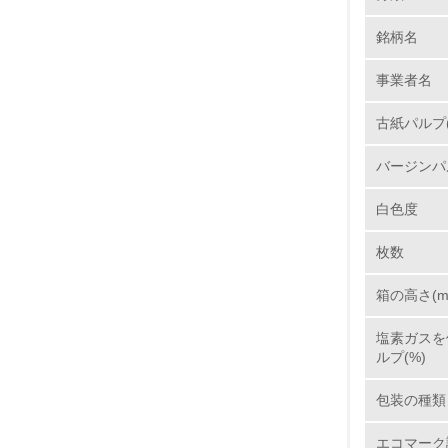
銘柄名
1.
事業者名
No.
古紙パルプ(
バージンパ
1.
白色度
2.
枚数
3.
箱の高さ(m
4.
塩素ガスを使
ルプ(%)
包装の種類
5.
エコマーク