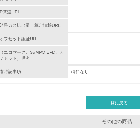
従業員が環境方針に基づいて自分の業務の中で行うべき環境対
PD関連URL
環境活動に関する規格やプログラムを導入している
効果ガス排出量 算定情報URL
→ 導入している規格名 ISO14001
オフセット認証URL
第三者認証を取得している
（エコマーク、SuMPO EPD、カ
フセット）備考
環境への取り組み
慮特記事項
特になし
チェック項目
資源・エネルギー
一覧に戻る
<L1> 資源（投入原料、水等）とエネルギー（電力、重油、ガ
<L2> 資源とエネルギーの使用量の把握をし、具体的な削減目
その他の商品
環境配慮型製品・サービスの