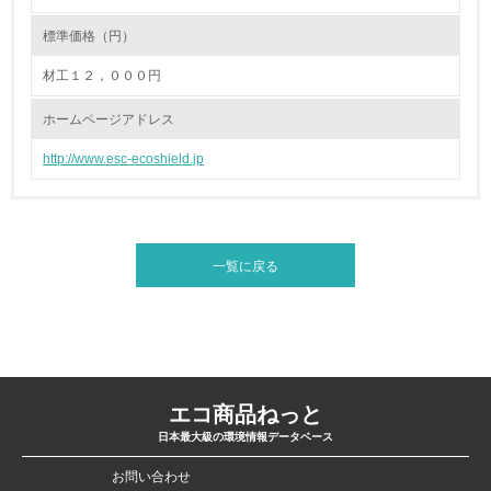
<L1> 資源（投入原料、水等）とエネルギー（電力、重
油、ガス）の使用量削減の取り組みを行っている
標準価格（円）
10.
材工１２，０００円
<L2> 資源とエネルギーの使用量の把握をし、具体的な削
ホームページアドレス
減目標や計画を立てている
http://www.esc-ecoshield.jp
環境配慮型製品・サービスの製造・販売
11.
一覧に戻る
<L1> 環境配慮型製品・サービスの製造・販売を積極的に
行っている
12.
<L2> 環境配慮型製品・サービスの製造・販売状況を把握
し、具体的な販売目標や計画を立てている
エコ商品ねっと
日本最大級の環境情報データベース
グリーン購入
お問い合わせ