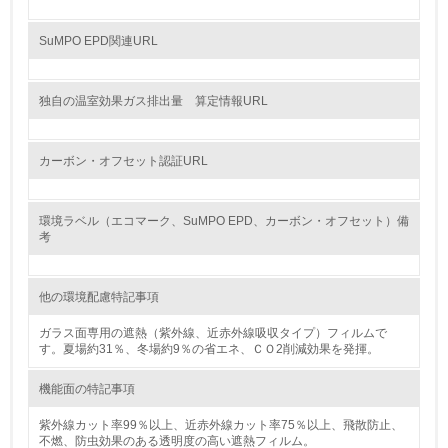
環境取り組み体制と成果を定期的に検証して次の活動に活
かしている
SuMPO EPD関連URL
6.
独自の温室効果ガス排出量 算定情報URL
従業員が環境方針に基づいて自分の業務の中で行うべき環
境対策を理解し、実践している
カーボン・オフセット認証URL
7.
環境活動に関する規格やプログラムを導入している
環境ラベル（エコマーク、SuMPO EPD、カーボン・オフセット）備
考
8.
第三者認証を取得している
他の環境配慮特記事項
2.環境への取り組み
ガラス面専用の遮熱（紫外線、近赤外線吸収タイプ）フィルムで
す。夏場約31％、冬場約9％の省エネ、ＣＯ2削減効果を発揮。
資源・エネルギー
機能面の特記事項
9.
紫外線カット率99％以上、近赤外線カット率75％以上、飛散防止、
不燃、防虫効果のある透明度の高い遮熱フィルム。