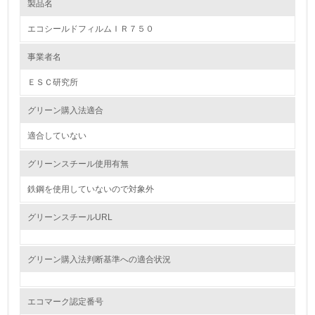
製品名
レベル1
エコシールドフィルムＩＲ７５０
1.
事業者名
環境方針を持っている
ＥＳＣ研究所
2.
グリーン購入法適合
環境対応の責任体制を定めている
適合していない
3.
グリーンスチール使用有無
環境問題に関する従業員教育を行っている
鉄鋼を使用していないので対象外
4.
グリーンスチールURL
自社に関係する主要な環境法規制を把握し、順守している
グリーン購入法判断基準への適合状況
レベル2
5.
エコマーク認定番号