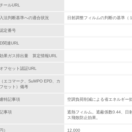
チールURL
環境対応の責任体制を定めている
入法判断基準への適合状況
日射調整フィルムの判断の基準（
環境問題に関する従業員教育を行っている
認定番号
自社に関係する主要な環境法規制を把握し、順守している
PD関連URL
レベル2
効果ガス排出量 算定情報URL
オフセット認証URL
環境取り組み体制と成果を定期的に検証して次の活動に活かし
（エコマーク、SuMPO EPD、カ
従業員が環境方針に基づいて自分の業務の中で行うべき環境対
フセット）備考
環境活動に関する規格やプログラムを導入している
慮特記事項
空調負荷削減による省エネルギー
→ 導入している規格名 ISO14001
記事項
遮熱フィルム。遮蔽係数0.44、日射
第三者認証を取得している
ス飛散防止効果。
円）
12,000
環境への取り組み