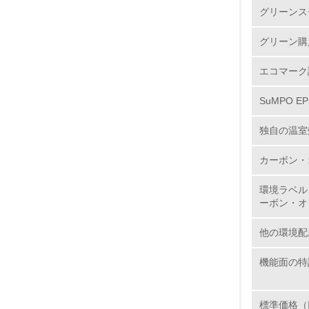
グリーンス
2.
グリーン購
3.
エコマーク
4.
SuMPO E
独自の温室
カーボン・
5.
環境ラベル
6.
ーボン・オ
7.
他の環境配
機能面の特
8.
標準価格（
2.