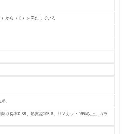
１）から（６）を満たしている
ている
策を理解し、実践している
効果。
熱取得率0.39、熱貫流率5.6、ＵＶカット99%以上。ガラ