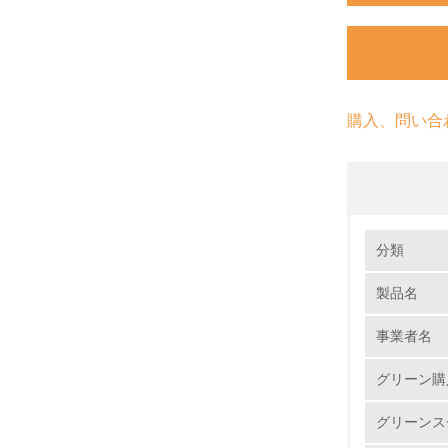
購入、問い合
環境の取り
分類
製品名
1.
事業者名
No.
グリーン購
グリーンス
1.