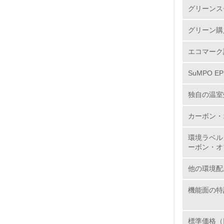
グリーンス
2.
グリーン購
3.
エコマーク
4.
SuMPO E
独自の温室
カーボン・
5.
環境ラベル
6.
ーボン・オ
7.
他の環境配
機能面の特
8.
標準価格（
2.