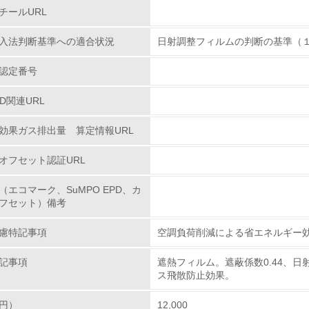
チールURL
環境対応の責任体制を定めている
入法判断基準への適合状況
日射調整フィルムの判断の基準（
環境問題に関する従業員教育を行っている
認定番号
自社に関係する主要な環境法規制を把握し、順守している
PD関連URL
レベル2
効果ガス排出量 算定情報URL
オフセット認証URL
環境取り組み体制と成果を定期的に検証して次の活動に活かし
（エコマーク、SuMPO EPD、カ
従業員が環境方針に基づいて自分の業務の中で行うべき環境対
フセット）備考
環境活動に関する規格やプログラムを導入している
慮特記事項
空調負荷削減による省エネルギー
→ 導入している規格名 ISO14001
記事項
遮熱フィルム。遮蔽係数0.44、日射
第三者認証を取得している
ス飛散防止効果。
円）
12,000
環境への取り組み