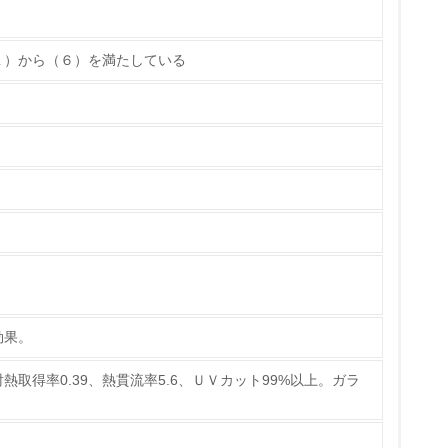
１）から（６）を満たしている
ている
策を理解し、実践している
効果。
熱取得率0.39、熱貫流率5.6、ＵＶカット99%以上。ガラ