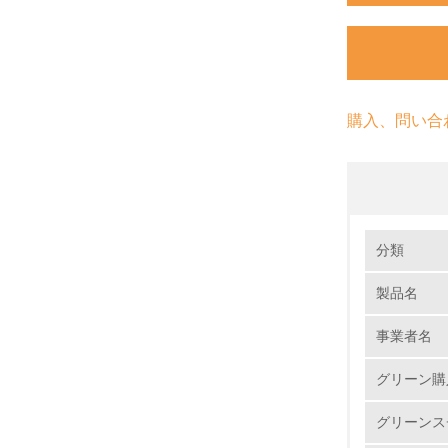
購入、問い合
環境の取り
分類
製品名
1.
事業者名
No.
グリーン購
グリーンス
1.