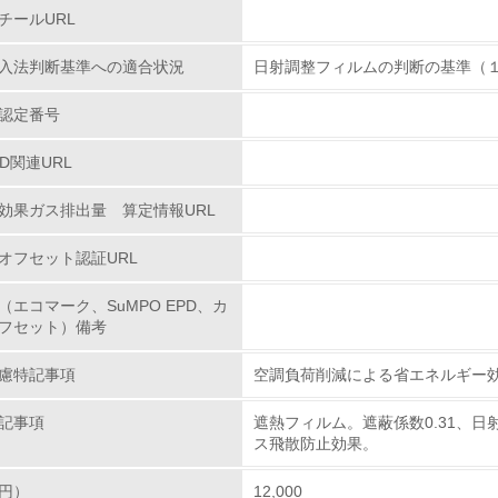
チールURL
環境対応の責任体制を定めている
入法判断基準への適合状況
日射調整フィルムの判断の基準（
環境問題に関する従業員教育を行っている
認定番号
自社に関係する主要な環境法規制を把握し、順守している
PD関連URL
レベル2
効果ガス排出量 算定情報URL
オフセット認証URL
環境取り組み体制と成果を定期的に検証して次の活動に活かし
（エコマーク、SuMPO EPD、カ
従業員が環境方針に基づいて自分の業務の中で行うべき環境対
フセット）備考
環境活動に関する規格やプログラムを導入している
慮特記事項
空調負荷削減による省エネルギー
→ 導入している規格名 ISO14001
記事項
遮熱フィルム。遮蔽係数0.31、日射
第三者認証を取得している
ス飛散防止効果。
円）
12,000
環境への取り組み