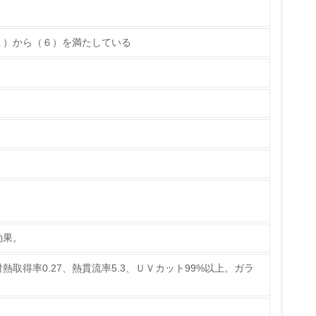
１）から（６）を満たしている
ている
策を理解し、実践している
効果。
熱取得率0.27、熱貫流率5.3、ＵＶカット99%以上。ガラ