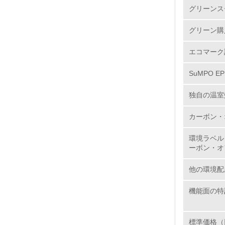
グリーンス
2.
グリーン購
3.
エコマーク
4.
SuMPO E
独自の温室
カーボン・
5.
環境ラベル
6.
ーボン・オ
7.
他の環境配
機能面の特
8.
標準価格（
2.