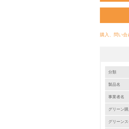
購入、問い合
環境の取り
分類
製品名
1.
事業者名
No.
グリーン購
グリーンス
1.