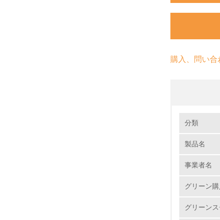
購入、問い合
環境の取り
分類
製品名
1.
事業者名
No.
グリーン購
グリーンス
1.