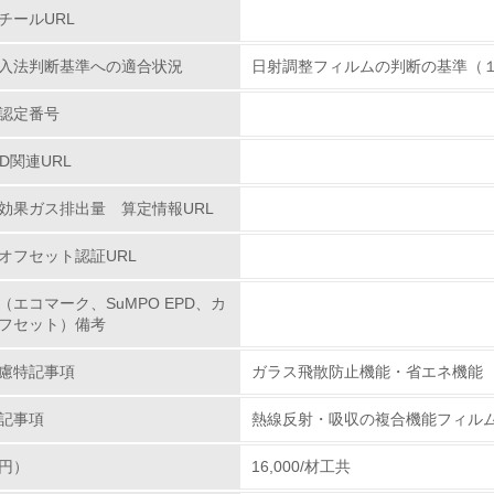
チールURL
環境対応の責任体制を定めている
入法判断基準への適合状況
日射調整フィルムの判断の基準（
環境問題に関する従業員教育を行っている
認定番号
自社に関係する主要な環境法規制を把握し、順守している
PD関連URL
レベル2
効果ガス排出量 算定情報URL
オフセット認証URL
環境取り組み体制と成果を定期的に検証して次の活動に活かし
（エコマーク、SuMPO EPD、カ
従業員が環境方針に基づいて自分の業務の中で行うべき環境対
フセット）備考
環境活動に関する規格やプログラムを導入している
慮特記事項
ガラス飛散防止機能・省エネ機能
第三者認証を取得している
記事項
熱線反射・吸収の複合機能フィル
円）
16,000/材工共
環境への取り組み