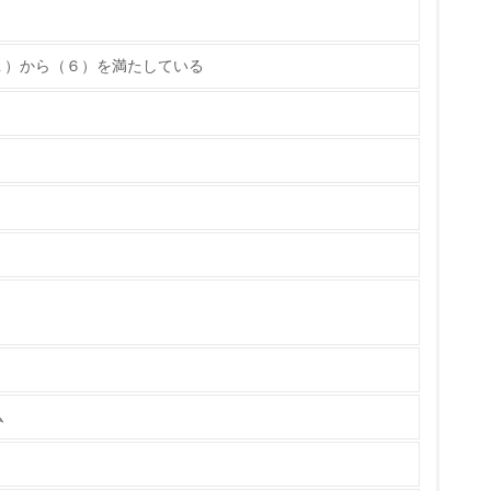
１）から（６）を満たしている
ている
策を理解し、実践している
ム