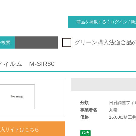
商品を掲載する ( ログイン / 新
グリーン購入法適合品
ー検索
ィルム M-SIR80
分類
日射調整フィ
事業者名
丸泰
価格
16,000/材工
購入サイトはこちら