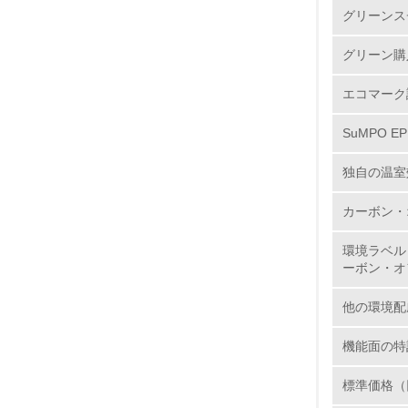
グリーンス
2.
グリーン購
3.
エコマーク
4.
SuMPO E
独自の温室
カーボン・
5.
環境ラベル
6.
ーボン・オ
7.
他の環境配
8.
機能面の特
標準価格（
2.