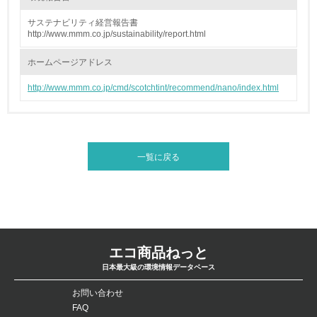
減目標や計画を立てている
サステナビリティ経営報告書
http://www.mmm.co.jp/sustainability/report.html
環境配慮型製品・サービスの製造・販売
ホームページアドレス
11.
http://www.mmm.co.jp/cmd/scotchtint/recommend/nano/index.html
<L1> 環境配慮型製品・サービスの製造・販売を積極的に
行っている
12.
一覧に戻る
<L2> 環境配慮型製品・サービスの製造・販売状況を把握
し、具体的な販売目標や計画を立てている
グリーン購入
13.
エコ商品ねっと
日本最大級の環境情報データベース
<L1> グリーン購入の取り組み方針を有し、グリーン購入
を行っている
お問い合わせ
FAQ
14.