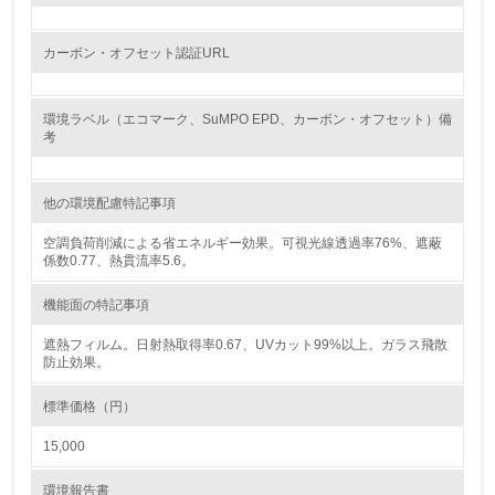
7.
カーボン・オフセット認証URL
環境活動に関する規格やプログラムを導入している
→ 導入している規格名 ISO14001
環境ラベル（エコマーク、SuMPO EPD、カーボン・オフセット）備
考
8.
第三者認証を取得している
他の環境配慮特記事項
2.環境への取り組み
空調負荷削減による省エネルギー効果。可視光線透過率76%、遮蔽
係数0.77、熱貫流率5.6。
資源・エネルギー
機能面の特記事項
9.
遮熱フィルム。日射熱取得率0.67、UVカット99%以上。ガラス飛散
防止効果。
<L1> 資源（投入原料、水等）とエネルギー（電力、重
油、ガス）の使用量削減の取り組みを行っている
標準価格（円）
10.
15,000
<L2> 資源とエネルギーの使用量の把握をし、具体的な削
環境報告書