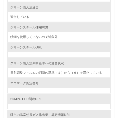
2.
グリーン購入法適合
環境対応の責任体制を定めている
適合している
3.
グリーンスチール使用有無
環境問題に関する従業員教育を行っている
鉄鋼を使用していないので対象外
4.
グリーンスチールURL
自社に関係する主要な環境法規制を把握し、順守している
グリーン購入法判断基準への適合状況
レベル2
日射調整フィルムの判断の基準（１）から（６）を満たしている
5.
エコマーク認定番号
環境取り組み体制と成果を定期的に検証して次の活動に活
かしている
SuMPO EPD関連URL
6.
従業員が環境方針に基づいて自分の業務の中で行うべき環
独自の温室効果ガス排出量 算定情報URL
境対策を理解し、実践している