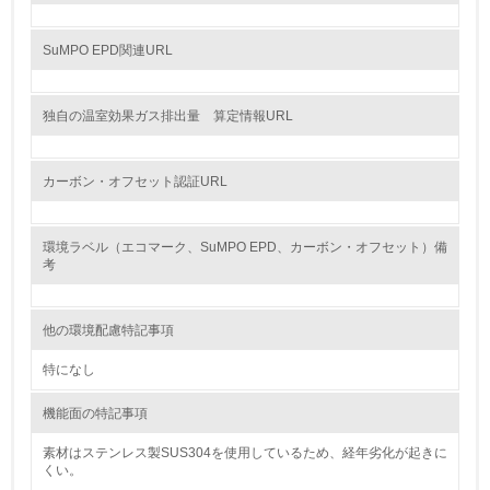
環境取り組み体制と成果を定期的に検証して次の活動に活
かしている
SuMPO EPD関連URL
6.
独自の温室効果ガス排出量 算定情報URL
従業員が環境方針に基づいて自分の業務の中で行うべき環
境対策を理解し、実践している
カーボン・オフセット認証URL
7.
環境活動に関する規格やプログラムを導入している
環境ラベル（エコマーク、SuMPO EPD、カーボン・オフセット）備
考
8.
第三者認証を取得している
他の環境配慮特記事項
2.環境への取り組み
特になし
資源・エネルギー
機能面の特記事項
素材はステンレス製SUS304を使用しているため、経年劣化が起きに
9.
くい。