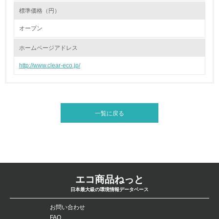
<L1> 資源（投入原料、水等）とエネルギー（電力、重
標準価格（円）
油、ガス）の使用量削減の取り組みを行っている
オープン
10.
ホームページアドレス
<L2> 資源とエネルギーの使用量の把握をし、具体的な削
減目標や計画を立てている
http://www.clear-eco.jp/
環境配慮型製品・サービスの製造・販売
11.
一覧に戻る
<L1> 環境配慮型製品・サービスの製造・販売を積極的に
行っている
12.
<L2> 環境配慮型製品・サービスの製造・販売状況を把握
エコ商品ねっと
し、具体的な販売目標や計画を立てている
日本最大級の環境情報データベース
グリーン購入
お問い合わせ
FAQ