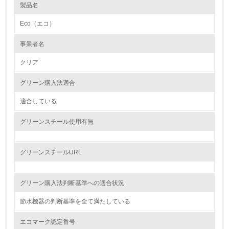
製品名
レベル1
Eco（エコ）
1.
事業者名
環境方針を持っている
クリア
2.
グリーン購入法適合
環境対応の責任体制を定めている
適合している
3.
グリーンスチール使用有無
環境問題に関する従業員教育を行っている
4.
グリーンスチールURL
自社に関係する主要な環境法規制を把握し、順守している
グリーン購入法判断基準への適合状況
レベル2
節水機器の判断基準を全て満たしている
5.
エコマーク認定番号