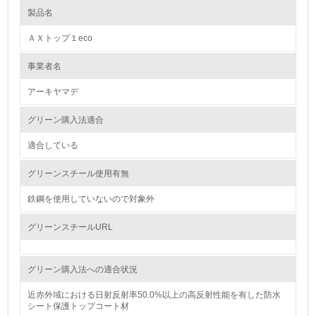
製品名
レベル1
ＡＸトップ１eco
1.
事業者名
環境方針を持っている
アーキヤマデ
2.
グリーン購入法適合
環境対応の責任体制を定めている
適合している
3.
グリーンスチール使用有無
環境問題に関する従業員教育を行っている
鉄鋼を使用していないので対象外
4.
グリーンスチールURL
自社に関係する主要な環境法規制を把握し、順守している
グリーン購入法への適合状況
レベル2
近赤外域における日射反射率50.0%以上の高反射性能を有した防水
シート保護トップコート材
5.