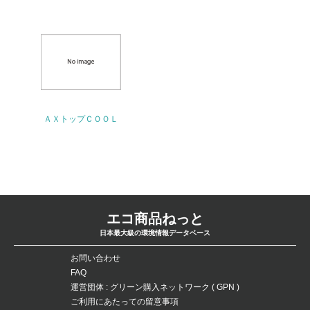
<L2> 環境負荷ができるだけ小さい物流を行っている
化学物質
非該当（化学物質を使用していない）
ＡＸトップＣＯＯＬ
17.
<L1> 化学物質の使用量及び外部（大気・水・土壌）への
排出量削減の取り組みを行っている
18.
エコ商品ねっと
<L2> 化学物質の使用量及び外部への排出量を把握し、具
日本最大級の環境情報データベース
体的な削減目標や計画を立てている
お問い合わせ
廃棄物
FAQ
運営団体 : グリーン購入ネットワーク ( GPN )
ご利用にあたっての留意事項
19.