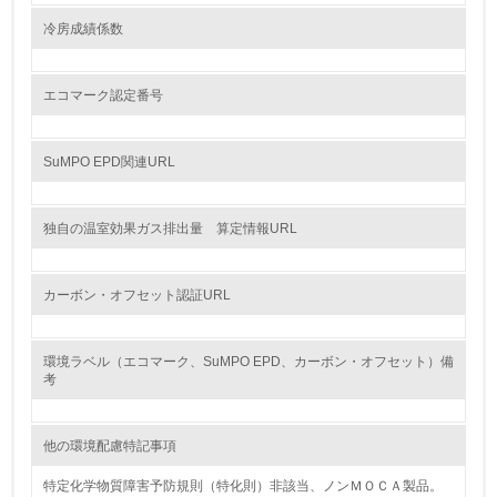
冷房成績係数
環境取り組み体制と成果を定期的に検証して次の活動に活
かしている
6.
エコマーク認定番号
従業員が環境方針に基づいて自分の業務の中で行うべき環
境対策を理解し、実践している
SuMPO EPD関連URL
7.
独自の温室効果ガス排出量 算定情報URL
環境活動に関する規格やプログラムを導入している
→ 導入している規格名
カーボン・オフセット認証URL
8.
第三者認証を取得している
環境ラベル（エコマーク、SuMPO EPD、カーボン・オフセット）備
考
2.環境への取り組み
資源・エネルギー
他の環境配慮特記事項
特定化学物質障害予防規則（特化則）非該当、ノンＭＯＣＡ製品。
9.