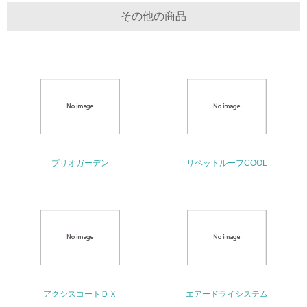
その他の商品
13.
<L1> グリーン購入の取り組み方針を有し、グリーン購入
を行っている
14.
<L2> 購入している製品・サービスの量と種類を把握し、
具体的な目標や計画を立てている
包装・物流
プリオガーデン
リベットルーフCOOL
非該当（包装・物流を必要とする業務を行っていない）
15.
<L1> 環境負荷ができるだけ小さい包装・梱包を行ってい
る
アクシスコートＤＸ
エアードライシステム
16.