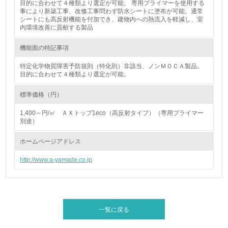
目的に合わせて４種類より選定が可能。 専用プライマーを使用する
事により新築工事、改修工事問わず防水シートに塗布が可能。通常
<L1> 資源（投入原料、水等）とエネルギー（電力、重
シートにも高反射機能を付加でき、建物内への熱流入を軽減し、室
油、ガス）の使用量削減の取り組みを行っている
内環境改善に貢献する製品
10.
機能面の特記事項
特定化学物質障害予防規則（特化則）非該当、ノンＭＯＣＡ製品。
<L2> 資源とエネルギーの使用量の把握をし、具体的な削
目的に合わせて４種類より選定が可能。
減目標や計画を立てている
標準価格（円）
環境配慮型製品・サービスの製造・販売
1,400～円/㎡ ＡＸトップ1eco（高反射タイプ）（専用プライマー
別途）
11.
ホームページアドレス
<L1> 環境配慮型製品・サービスの製造・販売を積極的に
行っている
http://www.a-yamade.co.jp
12.
<L2> 環境配慮型製品・サービスの製造・販売状況を把握
し、具体的な販売目標や計画を立てている
一覧に戻る
グリーン購入