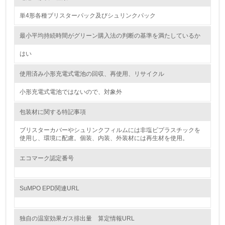
レベル2
単4形各種ブリスターパック及びシュリンクパック
5.
最小平均持続時間がグリーン購入法の判断の基準を満たしているか
環境取り組み体制と成果を定期的に検証して次の活動に活
はい
かしている
使用済み小形充電式電池の回収、再使用、リサイクル
6.
小形充電式電池ではないので、対象外
従業員が環境方針に基づいて自分の業務の中で行うべき環
境対策を理解し、実践している
包装材に関する特記事項
7.
ブリスターカバーやシュリンクフィルムには非塩ビプラスチックを
使用し、環境に配慮。個装、内装、外装材には再生材を使用。
環境活動に関する規格やプログラムを導入している
→ 導入している規格名 ISO14001
エコマーク認定番号
8.
SuMPO EPD関連URL
第三者認証を取得している
独自の温室効果ガス排出量 算定情報URL
2.環境への取り組み