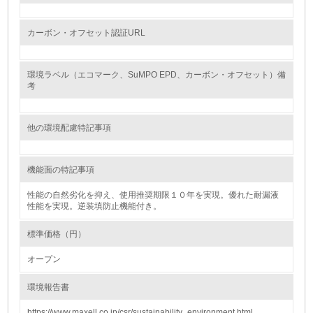
資源・エネルギー
カーボン・オフセット認証URL
9.
環境ラベル（エコマーク、SuMPO EPD、カーボン・オフセット）備
<L1> 資源（投入原料、水等）とエネルギー（電力、重
考
油、ガス）の使用量削減の取り組みを行っている
10.
他の環境配慮特記事項
<L2> 資源とエネルギーの使用量の把握をし、具体的な削
減目標や計画を立てている
機能面の特記事項
環境配慮型製品・サービスの製造・販売
性能の自然劣化を抑え、使用推奨期限１０年を実現。優れた耐漏液
性能を実現。逆装填防止機能付き。
11.
標準価格（円）
<L1> 環境配慮型製品・サービスの製造・販売を積極的に
オープン
行っている
環境報告書
12.
https://www.maxell.co.jp/csr/sustainability_environment.html