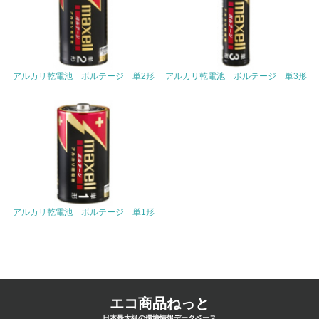
<L1> 環境負荷ができるだけ小さい包装・梱包を行ってい
る
16.
アルカリ乾電池 ボルテージ 単2形
アルカリ乾電池 ボルテージ 単3形
<L2> 環境負荷ができるだけ小さい物流を行っている
化学物質
非該当（化学物質を使用していない）
17.
アルカリ乾電池 ボルテージ 単1形
<L1> 化学物質の使用量及び外部（大気・水・土壌）への
排出量削減の取り組みを行っている
18.
<L2> 化学物質の使用量及び外部への排出量を把握し、具
体的な削減目標や計画を立てている
エコ商品ねっと
日本最大級の環境情報データベース