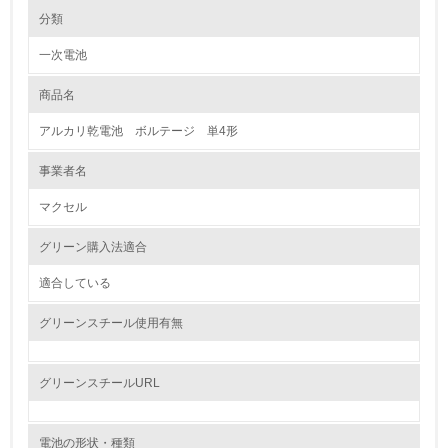
環境の取り組み
分類
一次電池
1.環境取り組み体制
商品名
レベル1
アルカリ乾電池 ボルテージ 単4形
1.
事業者名
環境方針を持っている
マクセル
2.
グリーン購入法適合
環境対応の責任体制を定めている
適合している
3.
グリーンスチール使用有無
環境問題に関する従業員教育を行っている
4.
グリーンスチールURL
自社に関係する主要な環境法規制を把握し、順守している
電池の形状・種類