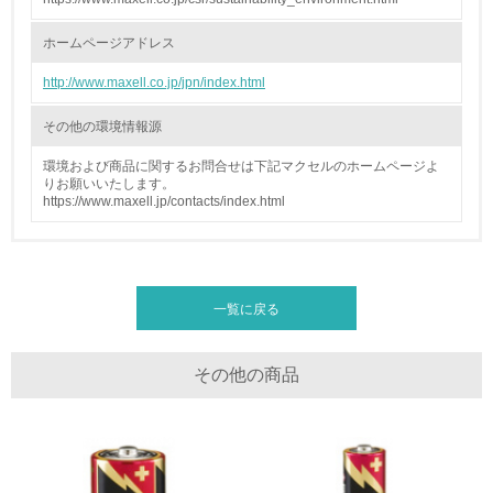
<L2> 環境配慮型製品・サービスの製造・販売状況を把握
し、具体的な販売目標や計画を立てている
ホームページアドレス
グリーン購入
http://www.maxell.co.jp/jpn/index.html
その他の環境情報源
13.
環境および商品に関するお問合せは下記マクセルのホームページよ
<L1> グリーン購入の取り組み方針を有し、グリーン購入
りお願いいたします。
を行っている
https://www.maxell.jp/contacts/index.html
14.
<L2> 購入している製品・サービスの量と種類を把握し、
具体的な目標や計画を立てている
一覧に戻る
包装・物流
その他の商品
非該当（包装・物流を必要とする業務を行っていない）
15.